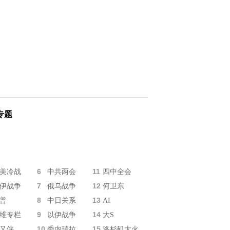
专题
6
11
美冷战
中共两会
四中全会
7
12
伊战争
俄乌战争
何卫东
8
13
普
中日关系
AI
9
14
维专栏
以伊战争
大S
10
15
又侠
委内瑞拉
洛杉矶大火