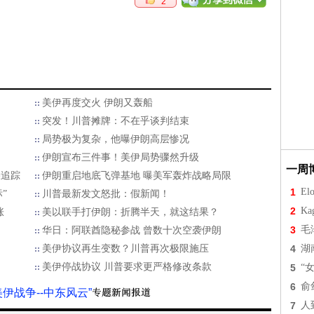
2
美伊再度交火 伊朗又轰船
突发！川普摊牌：不在乎谈判结束
局势极为复杂，他曝伊朗高层惨况
伊朗宣布三件事！美伊局势骤然升级
一周
躲追踪
伊朗重启地底飞弹基地 曝美军轰炸战略局限
1
Elo
”
川普最新发文怒批：假新闻！
2
Ka
涨
美以联手打伊朗：折腾半天，就这结果？
3
毛
华日：阿联酋隐秘参战 曾数十次空袭伊朗
美伊协议再生变数？川普再次极限施压
4
湖
美伊停战协议 川普要求更严格修改条款
5
“
6
俞
美伊战争--中东风云”
7
人