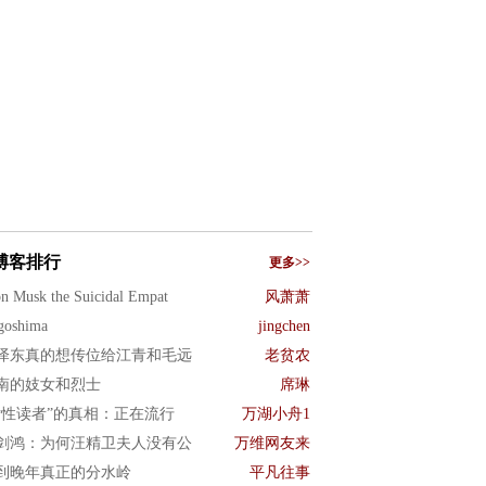
博客排行
更多>>
n Musk the Suicidal Empat
风萧萧
goshima
jingchen
泽东真的想传位给江青和毛远
老贫农
南的妓女和烈士
席琳
女性读者”的真相：正在流行
万湖小舟1
剑鸿：为何汪精卫夫人没有公
万维网友来
到晚年真正的分水岭
平凡往事