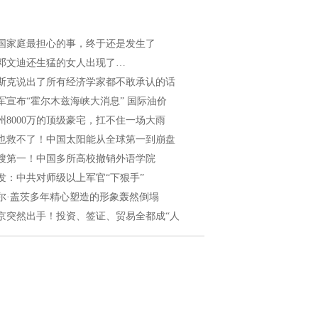
国家庭最担心的事，终于还是发生了
邓文迪还生猛的女人出现了…
斯克说出了所有经济学家都不敢承认的话
军宣布“霍尔木兹海峡大消息” 国际油价
州8000万的顶级豪宅，扛不住一场大雨
也救不了！中国太阳能从全球第一到崩盘
搜第一！中国多所高校撤销外语学院
发：中共对师级以上军官“下狠手”
尔·盖茨多年精心塑造的形象轰然倒塌
京突然出手！投资、签证、贸易全都成“人