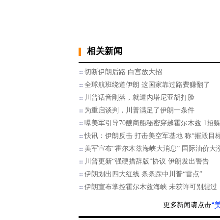
相关新闻
切断伊朗后路 白宫放大招
全球航班绕道伊朗 这国家靠过路费赚翻了
川普话音刚落，就遭内塔尼亚胡打脸
为重启谈判，川普满足了伊朗一条件
曝美军引导70艘商船秘密穿越霍尔木兹 1招
快讯：伊朗反击 打击美空军基地 称“摧毁目标
美军宣布“霍尔木兹海峡大消息” 国际油价大
川普更新“强硬措辞版”协议 伊朗发出警告
伊朗划出四大红线 条条踩中川普“雷点”
伊朗宣布掌控霍尔木兹海峡 未获许可别想过
“