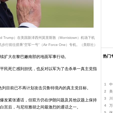
d Trump）在美国新泽西州莫里斯敦（Morristown）机场下机
机步行前往搭乘“空军一号”（Air Force One）专机。（美联社）
热门
续扩大在黎巴嫩南部的地面军事行动。
平民死亡感到担忧，也反对以军为了击杀单一真主党指
1
中
以色列目前已不再计划攻击贝鲁特境内的真主党目标。
2
美
3
川
爆发紧张通话，但双方仍在伊朗问题及其他议题上保持
4
万
白宫后，与尼坦雅胡之间最激烈的通话之一。
5
张