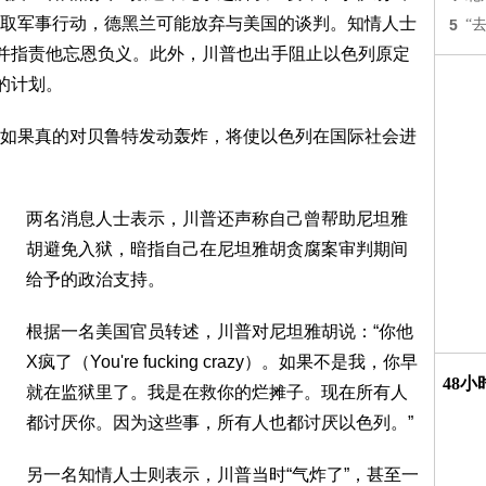
取军事行动，德黑兰可能放弃与美国的谈判。知情人士
5
“
，并指责他忘恩负义。此外，川普也出手阻止以色列原定
击的计划。
如果真的对贝鲁特发动轰炸，将使以色列在国际社会进
两名消息人士表示，川普还声称自己曾帮助尼坦雅
胡避免入狱，暗指自己在尼坦雅胡贪腐案审判期间
给予的政治支持。
根据一名美国官员转述，川普对尼坦雅胡说：“你他
X疯了（You're fucking crazy）。如果不是我，你早
48
就在监狱里了。我是在救你的烂摊子。现在所有人
都讨厌你。因为这些事，所有人也都讨厌以色列。”
另一名知情人士则表示，川普当时“气炸了”，甚至一