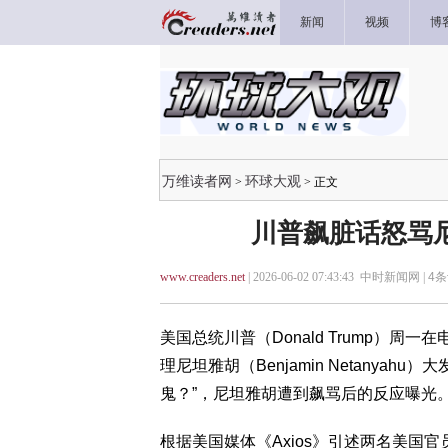
新闻
视频
博
万维读者网
环球大观
>
> 正文
川普飙脏话怒骂
www.creaders.net
| 2026-06-02 07:43:43 中时新闻网 |
4
条
美国总统川普（Donald Trump）
理尼坦雅胡（Benjamin Netanya
鬼？”，尼坦雅胡遭到飙骂后的反应曝光
根据美国媒体《Axios》引述两名美国