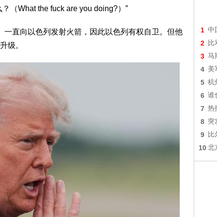
the fuck are you doing?）”
1
中
lah）一直向以色列发射火箭，因此以色列有权自卫。但他
2
比
升级。
3
马
4
美
5
杭
6
谁
7
热
8
突
9
比
10
北