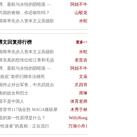
湾、霸权与永恒的阴暗面 —
阿妞不牛
共国的食物，你还敢吃吗？
山蛟龙
国将率先步入资本主义高级阶
水蛇
博文回复排行榜
更多>>
国将率先步入资本主义高级阶
水蛇
泽东真的想传位给江青和毛远
老贫农
湾、霸权与永恒的阴暗面 —
阿妞不牛
“政庇”老侨们聊非法移民
文庙
国停止对台军售，中共武统台
爪四哥
南的妓女和烈士
席琳
惜不是中国人
体育老师
普背书117场全胜.MAGA痛斩犀
木秀于林
庭的第一性原理是什么？
WillyRong
女性读者”的真相：正在流行
万湖小舟1