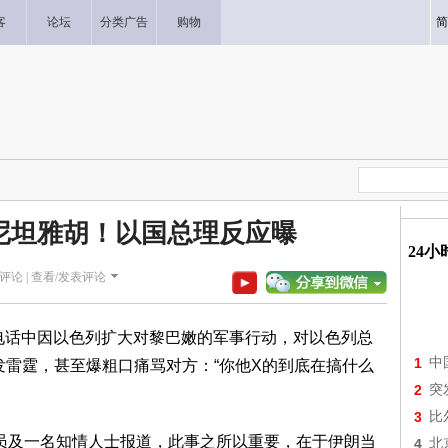
客
论坛
分类广告
购物
简
尼坦雅胡！以国总理反应曝
24
评论 |
查看/发表评论
周一在电话中因以色列扩大对黎巴嫩的军事行动，对以色列总
1
中
hu）大发雷霆，甚至爆粗口痛骂对方：“你他X的到底在搞什么
2
突
。
3
比
官员及一名知情人士报道，此事之所以重要，在于伊朗当
4
北