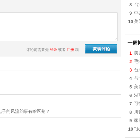
8
台
9
中
10
美
一周
评论前需要先
登录
或者
注册
哦
1
美
2
毛
3
台
4
与
5
美
6
湖
7
可
包子的风流韵事有啥区别？
8
川
9
家
10
“