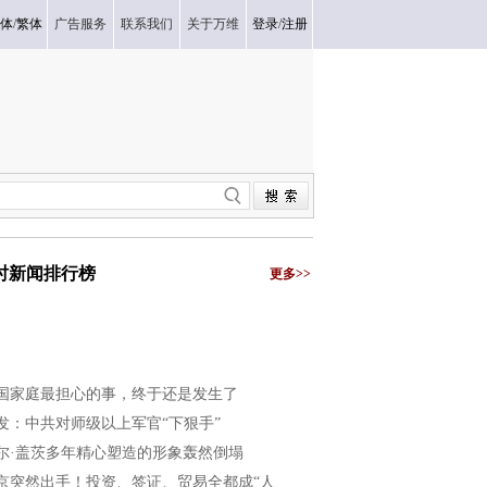
体
/
繁体
广告服务
联系我们
关于万维
登录
/
注册
小时新闻排行榜
更多>>
国家庭最担心的事，终于还是发生了
发：中共对师级以上军官“下狠手”
尔·盖茨多年精心塑造的形象轰然倒塌
京突然出手！投资、签证、贸易全都成“人