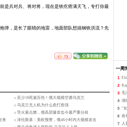
前是兵对兵、将对将，现在是铁疙瘩满天飞，专打你最
炮弹，是长了眼睛的地雷，地面部队想搞钢铁洪流？先
73
一周
1
Elo
2
Ka
3
毛
至少18死逾百伤！俄大规模空袭乌克兰
4
湖
乌克兰无人机为什么愈打愈强
5
“
导火索点燃，俄高层爆发迄今最严重分歧
6
俞
任务
泽伦斯基：美欧预警，俄48小时内大规模攻击
7
人