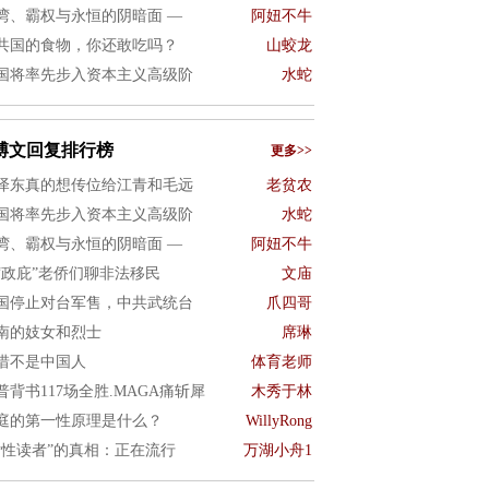
湾、霸权与永恒的阴暗面 —
阿妞不牛
共国的食物，你还敢吃吗？
山蛟龙
国将率先步入资本主义高级阶
水蛇
博文回复排行榜
更多>>
泽东真的想传位给江青和毛远
老贫农
国将率先步入资本主义高级阶
水蛇
湾、霸权与永恒的阴暗面 —
阿妞不牛
“政庇”老侨们聊非法移民
文庙
国停止对台军售，中共武统台
爪四哥
南的妓女和烈士
席琳
惜不是中国人
体育老师
普背书117场全胜.MAGA痛斩犀
木秀于林
庭的第一性原理是什么？
WillyRong
女性读者”的真相：正在流行
万湖小舟1