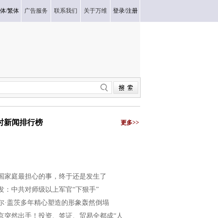
体
/
繁体
广告服务
联系我们
关于万维
登录
/
注册
小时新闻排行榜
更多>>
国家庭最担心的事，终于还是发生了
发：中共对师级以上军官“下狠手”
尔·盖茨多年精心塑造的形象轰然倒塌
京突然出手！投资、签证、贸易全都成“人