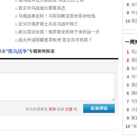
俄乌战争进入新阶段 乌克兰占上风
8
台
普京对乌战做出重要表态
9
中
乌俄战事反转！乌军切断克里米亚补给线
10
美
近50万俄罗斯士兵在乌战中阵亡
新法震动全国！俄罗斯全民终于来到这一天
战火外溢阴霾笼罩欧洲 普京自寻死路？
一周
“俄乌战争”
1
毛
2
美
3
台
4
与
5
美
6
湖
7
可
评论前需要先
登录
或者
注册
哦
8
川
9
家
10
“