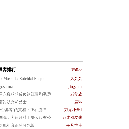
博客排行
更多>>
n Musk the Suicidal Empat
风萧萧
goshima
jingchen
泽东真的想传位给江青和毛远
老贫农
南的妓女和烈士
席琳
女性读者”的真相：正在流行
万湖小舟1
剑鸿：为何汪精卫夫人没有公
万维网友来
到晚年真正的分水岭
平凡往事