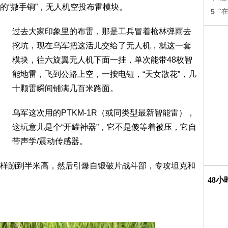
的“撒手锏”，无人机空投布雷模块。
5
“
过去大家印象里的布雷，那是工兵冒着枪林弹雨去
挖坑，现在乌军把这活儿交给了无人机，就这一套
模块，往六旋翼无人机下面一挂，单次能带48枚智
能地雷，飞到公路上空，一按电钮，“天女散花”，几
十颗雷瞬间铺满几百米路面。
乌军这次用的PTKM-1R（或同类型最新智能雷），
这玩意儿是个“开罐神器”，它不是傻等着被压，它自
带声学/震动传感器。
样蹦到半米高，然后引爆自锻破片战斗部，专攻坦克和
48