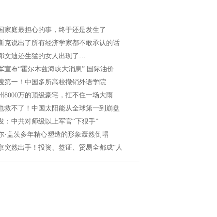
国家庭最担心的事，终于还是发生了
斯克说出了所有经济学家都不敢承认的话
邓文迪还生猛的女人出现了…
军宣布“霍尔木兹海峡大消息” 国际油价
搜第一！中国多所高校撤销外语学院
州8000万的顶级豪宅，扛不住一场大雨
也救不了！中国太阳能从全球第一到崩盘
发：中共对师级以上军官“下狠手”
尔·盖茨多年精心塑造的形象轰然倒塌
京突然出手！投资、签证、贸易全都成“人