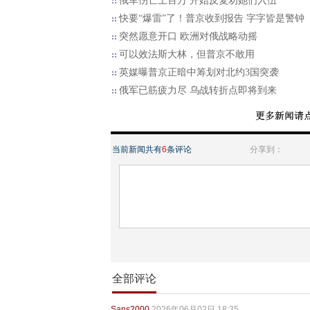
俄军伤亡上百万 开始反复劝她们入伍
快要“爆雷”了！普京收到报告 字字皆是警钟
突然愿意开口 欧洲对俄战略动摇
可以效法斯大林，但普京不敢用
英媒曝普京正暗中筹划对北约3国突袭
俄军已筋疲力尽 乌战转折点即将到来
当前新闻共有
6
条评论
分享到：
全部评论
Sans2000
2026年06月02日 18:35