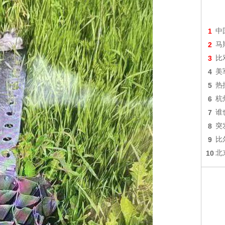
1
中
2
马
3
比
4
美
5
热
6
杭
7
谁
8
突
9
比
10
北