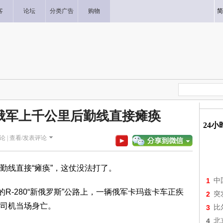
客
论坛
分类广告
购物
简
俄军上千公里后勤线直接瘫痪
24
论 |
查看/发表评论
勤线直接“瘫痪”，这仗没法打了。
1
中
R-280“新俄罗斯”公路上，一辆俄军卡玛兹卡车正疾
2
突
司机当场身亡。
3
比
4
北