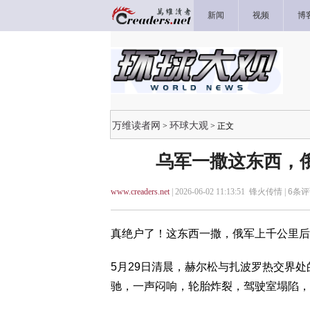
新闻
视频
博
万维读者网
环球大观
>
> 正文
乌军一撒这东西，
www.creaders.net
| 2026-06-02 11:13:51 锋火传情 |
6
条评
真绝户了！这东西一撒，俄军上千公里后
5月29日清晨，赫尔松与扎波罗热交界处的
驰，一声闷响，轮胎炸裂，驾驶室塌陷，