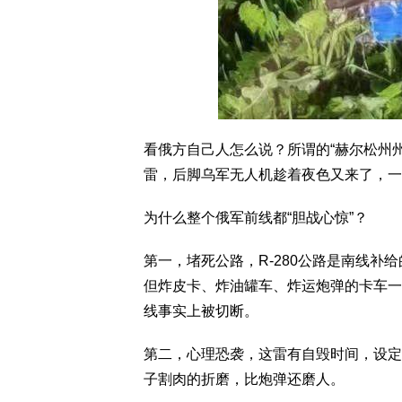
看俄方自己人怎么说？所谓的“赫尔松州
雷，后脚乌军无人机趁着夜色又来了，一
为什么整个俄军前线都“胆战心惊”？
第一，堵死公路，R-280公路是南线
但炸皮卡、炸油罐车、炸运炮弹的卡车一
线事实上被切断。
第二，心理恐袭，这雷有自毁时间，设定
子割肉的折磨，比炮弹还磨人。