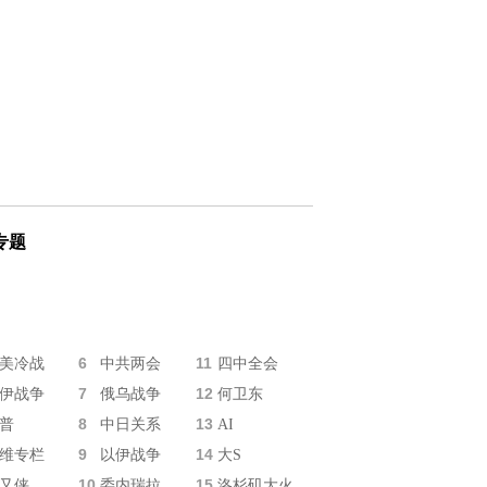
专题
6
11
美冷战
中共两会
四中全会
7
12
伊战争
俄乌战争
何卫东
8
13
普
中日关系
AI
9
14
维专栏
以伊战争
大S
10
15
又侠
委内瑞拉
洛杉矶大火