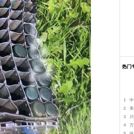
热门
1
中
2
美
3
川
4
万
5
张