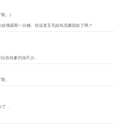
罗斯。)
未給俄羅斯一分錢。你這老五毛給烏克蘭捐款了嗎？
）
爹比你烏爹仍強不少。
罗斯。
步了…