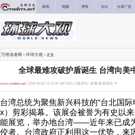
新闻
视频
博客
论坛
分类广告
万维读者网
环球大观
>
> 正文
全球最难攻破护盾诞生 台湾向美
www.creaders.net
| 2026-06-02 15:19:29 RFI RFI |
1
条评论 |
查看/发表评论
台湾总统为聚焦新兴科技的“台北国际电脑
x）剪彩揭幕。该展会被誉为有史以
能展览，举办地台湾——近年来已成
佼者。台湾政府正利用这一优势，来