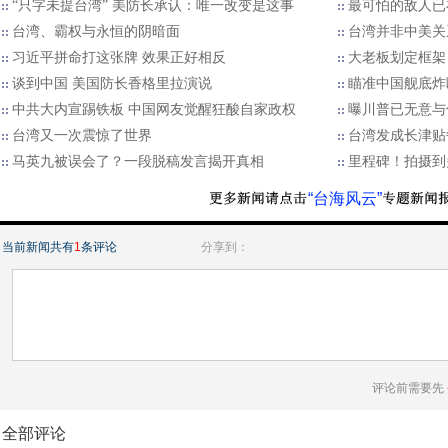
“只字未提台湾” 美防长承认：唯一改变是这事
最可怕的敌人已
台湾、霸权与永恒的阴暗面
台湾并非中美关
习近平拼命打这张牌 效果正好相反
大老板划定框架
谈到中国 美国防长香格里拉演说
瞄准中国舰底炸
中共大内宣踢铁板 中国网友觉醒狂酸自家政权
曝川普已无意与
台湾又一次震惊了世界
台湾发成长津贴每
马英九被误会了？一段脱稿发言揭开真相
里程碑！拍摄到
“台海风云”
当前新闻共有
1
条评论
分享到：
评论前需要先
全部评论