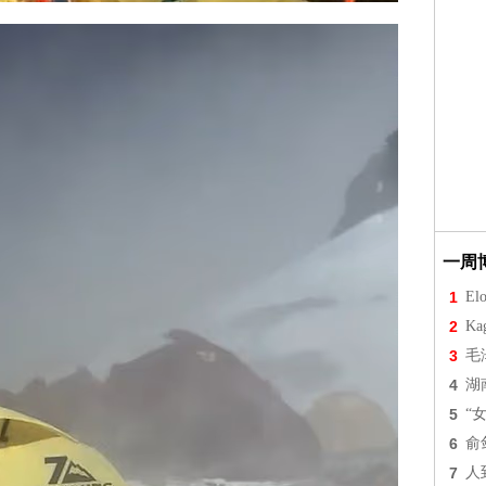
一周
1
Elo
2
Ka
3
毛
4
湖
5
“
6
俞
7
人