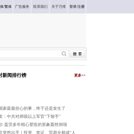
体
/
繁体
广告服务
联系我们
关于万维
登录
/
注册
小时新闻排行榜
更多>>
国家庭最担心的事，终于还是发生了
发：中共对师级以上军官“下狠手”
尔·盖茨多年精心塑造的形象轰然倒塌
京突然出手！投资、签证、贸易全都成“人