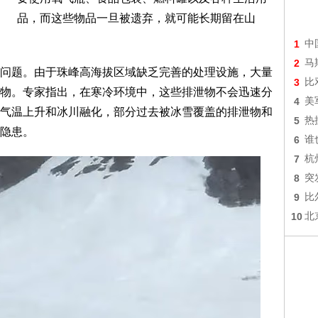
品，而这些物品一旦被遗弃，就可能长期留在山
1
中
2
马
问题。由于珠峰高海拔区域缺乏完善的处理设施，大量
3
比
物。专家指出，在寒冷环境中，这些排泄物不会迅速分
4
美
气温上升和冰川融化，部分过去被冰雪覆盖的排泄物和
5
热
隐患。
6
谁
7
杭
8
突
9
比
10
北