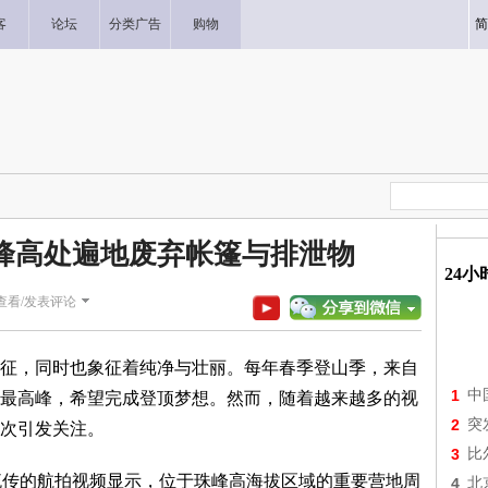
客
论坛
分类广告
购物
简
峰高处遍地废弃帐篷与排泄物
24
查看/发表评论
征，同时也象征着纯净与壮丽。每年春季登山季，来自
1
中
最高峰，希望完成登顶梦想。然而，随着越来越多的视
2
突
次引发关注。
3
比
流传的航拍视频显示，位于珠峰高海拔区域的重要营地周
4
北