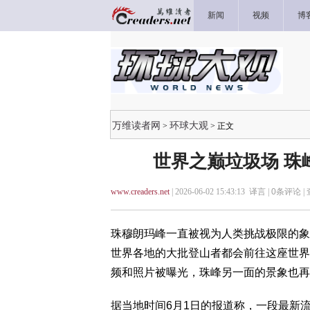
新闻
视频
博
万维读者网
环球大观
>
> 正文
世界之巅垃圾场 珠
www.creaders.net
| 2026-06-02 15:43:13 译言 |
0
条评论 |
珠穆朗玛峰一直被视为人类挑战极限的象
世界各地的大批登山者都会前往这座世界
频和照片被曝光，珠峰另一面的景象也再
据当地时间6月1日的报道称，一段最新