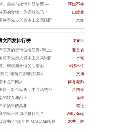
湾、霸权与永恒的阴暗面 —
阿妞不牛
共国的食物，你还敢吃吗？
山蛟龙
国将率先步入资本主义高级阶
水蛇
博文回复排行榜
更多>>
泽东真的想传位给江青和毛远
老贫农
国将率先步入资本主义高级阶
水蛇
湾、霸权与永恒的阴暗面 —
阿妞不牛
“政庇”老侨们聊非法移民
文庙
惜不是中国人
体育老师
国停止对台军售，中共武统台
爪四哥
南的妓女和烈士
席琳
岸英牺牲的真相
铭迁
庭的第一性原理是什么？
WillyRong
普背书117场全胜.MAGA痛斩犀
木秀于林