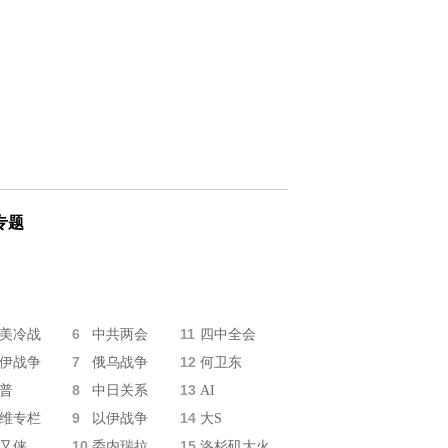
专题
6
11
美冷战
中共两会
四中全会
7
12
伊战争
俄乌战争
何卫东
8
13
普
中日关系
AI
9
14
维专栏
以伊战争
大S
10
15
又侠
委内瑞拉
洛杉矶大火