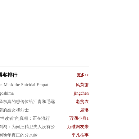
博客排行
更多>>
n Musk the Suicidal Empat
风萧萧
goshima
jingchen
泽东真的想传位给江青和毛远
老贫农
南的妓女和烈士
席琳
女性读者”的真相：正在流行
万湖小舟1
剑鸿：为何汪精卫夫人没有公
万维网友来
到晚年真正的分水岭
平凡往事