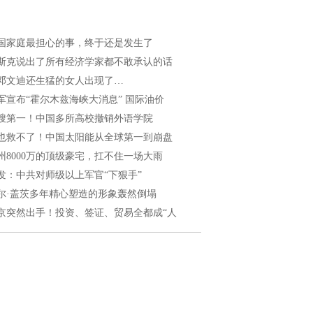
国家庭最担心的事，终于还是发生了
斯克说出了所有经济学家都不敢承认的话
邓文迪还生猛的女人出现了…
军宣布“霍尔木兹海峡大消息” 国际油价
搜第一！中国多所高校撤销外语学院
也救不了！中国太阳能从全球第一到崩盘
州8000万的顶级豪宅，扛不住一场大雨
发：中共对师级以上军官“下狠手”
尔·盖茨多年精心塑造的形象轰然倒塌
京突然出手！投资、签证、贸易全都成“人