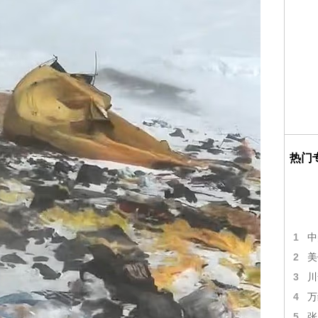
热门
1
中
2
美
3
川
4
万
5
张