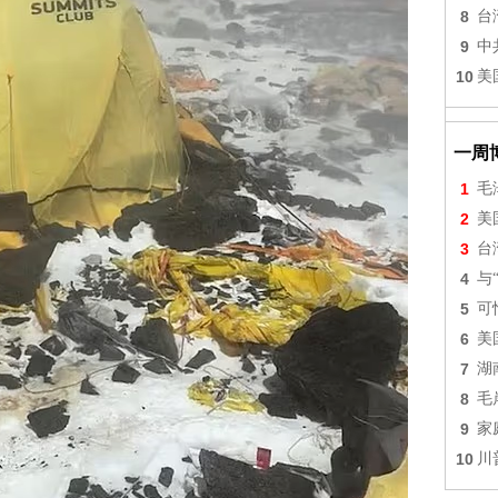
8
台
9
中
10
美
一周
1
毛
2
美
3
台
4
与
5
可
6
美
7
湖
8
毛
9
家
10
川