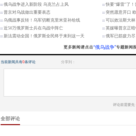
俄乌战争进入新阶段 乌克兰占上风
快要“爆雷”了
普京对乌战做出重要表态
突然愿意开口 
乌俄战事反转！乌军切断克里米亚补给线
可以效法斯大林
近50万俄罗斯士兵在乌战中阵亡
英媒曝普京正暗
新法震动全国！俄罗斯全民终于来到这一天
俄军已筋疲力尽
“俄乌战争”
当前新闻共有
0
条评论
分享到：
评论前需要先
全部评论