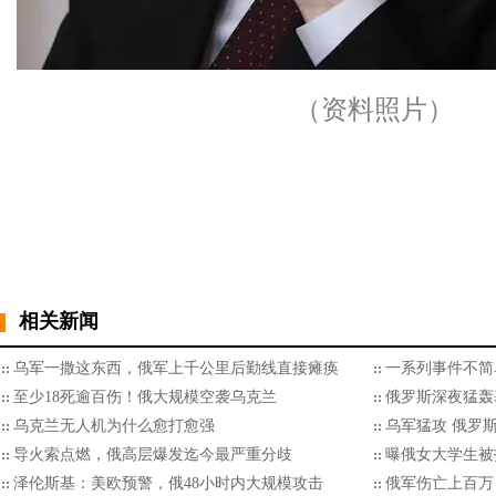
（资料照片）
相关新闻
乌军一撒这东西，俄军上千公里后勤线直接瘫痪
一系列事件不简
至少18死逾百伤！俄大规模空袭乌克兰
俄罗斯深夜猛轰
乌克兰无人机为什么愈打愈强
乌军猛攻 俄罗
导火索点燃，俄高层爆发迄今最严重分歧
曝俄女大学生被
泽伦斯基：美欧预警，俄48小时内大规模攻击
俄军伤亡上百万