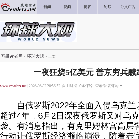
新闻
视频
博客
论坛
分类广告
万维读者网
环球大观
>
> 正文
一夜狂烧5亿美元 普京穷兵黩
www.creaders.net
| 2026-06-02 20:56:52 自由时报 |
0
条评论 |
查看/发表评论
自俄罗斯2022年全面入侵乌克兰
超过4年，6月2日深夜俄罗斯又对乌
袭。有消息指出，有克里姆林宫高层
行动让俄罗斯经济濒临崩溃，随着赤