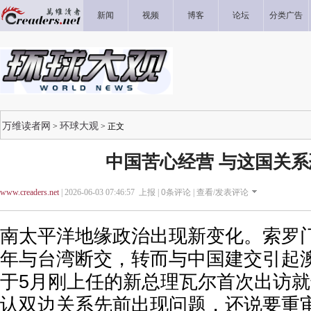
新闻
视频
博客
论坛
分类广告
万维读者网
环球大观
>
> 正文
中国苦心经营 与这国关
www.creaders.net
| 2026-06-03 07:46:57 上报 |
0
条评论 |
查看/发表评论
南太平洋地缘政治出现新变化。索罗门
年与台湾断交，转而与中国建交引起
于5月刚上任的新总理瓦尔首次出访
认双边关系先前出现问题，还说要重