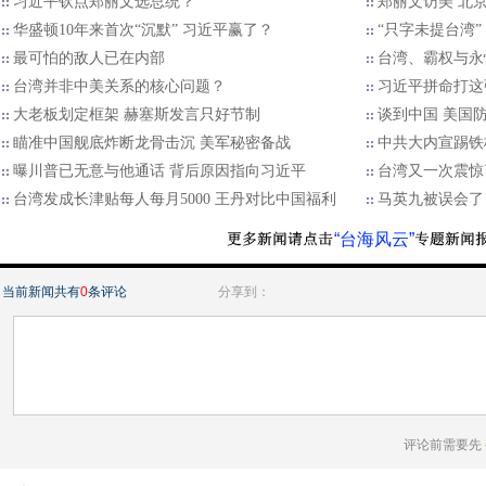
习近平钦点郑丽文选总统？
郑丽文访美 北京
华盛顿10年来首次“沉默” 习近平赢了？
“只字未提台湾
最可怕的敌人已在内部
台湾、霸权与永
台湾并非中美关系的核心问题？
习近平拼命打这
大老板划定框架 赫塞斯发言只好节制
谈到中国 美国
瞄准中国舰底炸断龙骨击沉 美军秘密备战
中共大内宣踢铁
曝川普已无意与他通话 背后原因指向习近平
台湾又一次震惊
台湾发成长津贴每人每月5000 王丹对比中国福利
马英九被误会了
“台海风云”
当前新闻共有
0
条评论
分享到：
评论前需要先