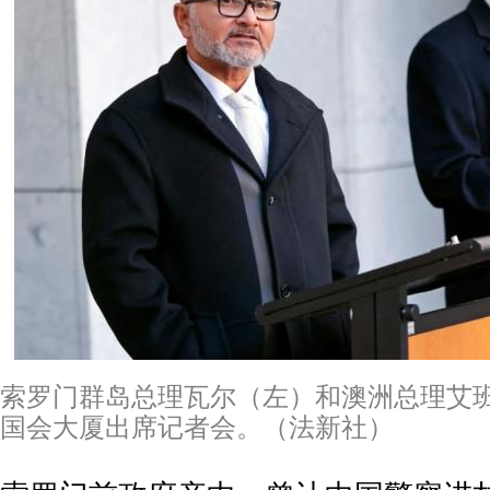
索罗门群岛总理瓦尔（左）和澳洲总理艾班
国会大厦出席记者会。（法新社）