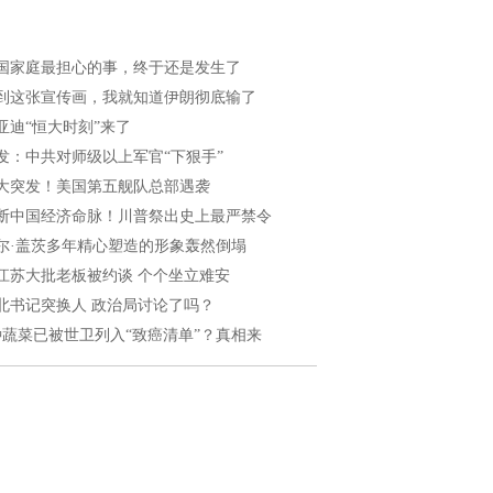
国家庭最担心的事，终于还是发生了
到这张宣传画，我就知道伊朗彻底输了
亚迪“恒大时刻”来了
发：中共对师级以上军官“下狠手”
大突发！美国第五舰队总部遇袭
断中国经济命脉！川普祭出史上最严禁令
尔·盖茨多年精心塑造的形象轰然倒塌
江苏大批老板被约谈 个个坐立难安
北书记突换人 政治局讨论了吗？
种蔬菜已被世卫列入“致癌清单”？真相来