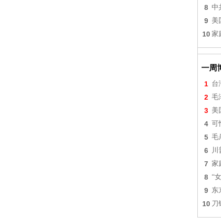
8
中
9
美
10
家
一周
1
台
2
毛
3
美
4
可
5
毛
6
川
7
家
8
“
9
东
10
刀