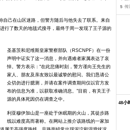
5
传
，称自己在山区迷路，但警方随后与他失去了联系。来自
进行了数天的地毯式搜寻，最终于周一发现了王子源的
圣基茨和尼维斯皇家警察部队（RSCNPF）在一份
声明中证实了这一消息，并向遇难者家属表达了哀
悼。警方表示：“在此悲痛时刻，警方谨向王先生的
家人、朋友及亲友致以最诚挚的慰问。我们恳请公
众切勿进行臆测，并请在案件调查期间仅以官方发
布的信息为准，以获取准确消息。”目前，有关王子
源的具体死因仍在调查之中。
48
利亚穆伊加山是一座处于休眠期的火山，其徒步路
线以难度高而著称。在网站上推介该路线的一家加
道属于高强度路线，且路面经常出现泥泞和湿滑状况。