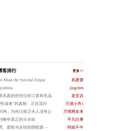
博客排行
更多>>
n Musk the Suicidal Empat
风萧萧
goshima
jingchen
泽东真的想传位给江青和毛远
老贫农
女性读者”的真相：正在流行
万湖小舟1
剑鸿：为何汪精卫夫人没有公
万维网友来
到晚年真正的分水岭
平凡往事
湾、霸权与永恒的阴暗面 —
阿妞不牛