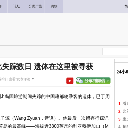
客
论坛
分类广告
购物
简
失踪数日 遗体在这里被寻获
24
评论 |
查看/发表评论
比岛国旅游期间失踪的中国籍邮轮乘客的遗体，已于周
1
看
2
比
源（Wang Zyuan，音译）。他最后一次留存行踪记
3
重
茨岛的最高峰——海拔近3800英尺的利亚穆伊加山（M
4
掐