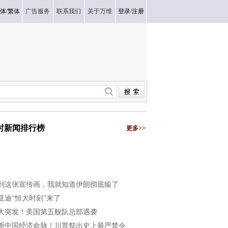
体
/
繁体
广告服务
联系我们
关于万维
登录
/
注册
小时新闻排行榜
更多>>
到这张宣传画，我就知道伊朗彻底输了
亚迪“恒大时刻”来了
大突发！美国第五舰队总部遇袭
断中国经济命脉！川普祭出史上最严禁令