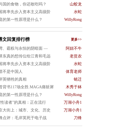
共国的食物，你还敢吃吗？
山蛟龙
国将率先步入资本主义高级阶
水蛇
庭的第一性原理是什么？
WillyRong
博文回复排行榜
更多>>
湾、霸权与永恒的阴暗面 —
阿妞不牛
泽东真的想传位给江青和毛远
老贫农
国将率先步入资本主义高级阶
水蛇
惜不是中国人
体育老师
岸英牺牲的真相
铭迁
普背书117场全胜.MAGA痛斩犀
木秀于林
庭的第一性原理是什么？
WillyRong
女性读者”的真相：正在流行
万湖小舟1
京大街上：城市、文化、历史
万湖小舟1
锋点评：毛岸英死于电子战
刀锋