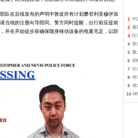
部队在后续发布的声明中敦促所有计划攀登利亚穆伊加
1
中
请当地的注册向导陪同。警方同时提醒，出行前应提前
2
看
，并在开始徒步前确保随身移动设备的电量充足，以防
3
比
4
突
5
重
6
掐
7
比
8
传
9
湖
10
4