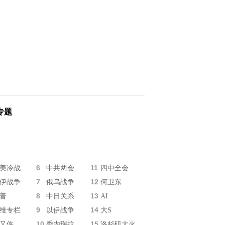
专题
6
11
美冷战
中共两会
四中全会
7
12
伊战争
俄乌战争
何卫东
8
13
普
中日关系
AI
9
14
维专栏
以伊战争
大S
10
15
又侠
委内瑞拉
洛杉矶大火