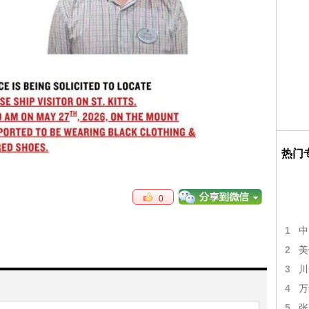
热门
0
1
中
2
美
3
川
4
万
5
张