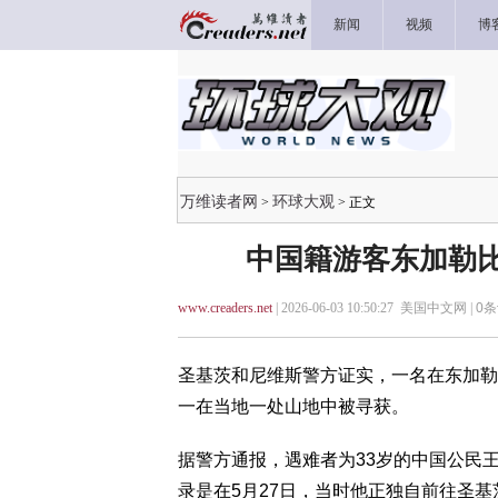
新闻
视频
博
万维读者网
环球大观
>
> 正文
中国籍游客东加勒比
www.creaders.net
| 2026-06-03 10:50:27 美国中文网 |
0
条
圣基茨和尼维斯警方证实，一名在东加勒
一在当地一处山地中被寻获。
据警方通报，遇难者为33岁的中国公民王子
录是在5月27日，当时他正独自前往圣基