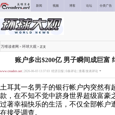
新闻
视频
博客
论坛
分类广告
万维读者网
环球大观
>
> 正文
账户多出$200亿 男子瞬间成巨富
www.creaders.net
| 2026-06-03 13:37:03 经济日报 |
0
条评论 |
查看/发表评论
土耳其一名男子的银行帐户内突然有超
款，在不知不觉中跻身世界超级富豪
过著幸福快乐的生活，不仅全部帐户
在接受调查。