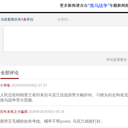
“俄乌战争”
当前新闻共有
3
条评论
分享到：
评论前需要先
全部评论
小琴爸
2026年06月09日 07:37
人民总统特朗普王者归来后乌克兰抗战形势大幅好转。习猪头的走狗老流
侵乌战争罪大恶极。
百年未有之大骗局
2026年06月09日 06:19
黄脖五毛橘粉如丧考妣。橘帝不帮pootin, 乌克兰就能打好。