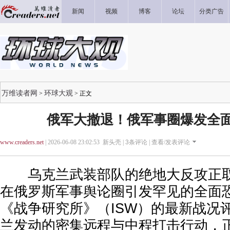
新闻
视频
博客
论坛
分类广告
万维读者网
环球大观
>
> 正文
俄军大撤退！俄军事圈爆发全
www.creaders.net
| 2026-06-08 23:02:53 新头壳 |
3
条评论 |
查看/发表评论
乌克兰武装部队的绝地大反攻正取
在俄罗斯军事舆论圈引发罕见的全面
《战争研究所》（ISW）的最新战况
兰发动的密集远程与中程打击行动，