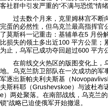
客社群中引发严重的“不满与恐慌”情
过去数个月来，克里姆林宫不断向
完蛋的必然性，但乌克兰最高指挥官
了莫斯科一记重击：基辅单在5 月份
比损失的领土多出近100 平方公里；累
为止，乌军已成功夺回超过600 平方
在前线交火热区的版图变化上，乌
地。乌克兰防卫部队在一次成功的军
军逐出新帕夫利夫斯基（Novopavliv
夫斯科耶（Grushevskoe）与波杜布诺
e）两处聚落。在南部战线，乌克兰的
锁”战略已迫使俄军开始撤退。