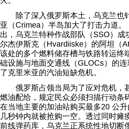
火。
除了深入俄罗斯本土，乌克兰也针
亚（Crimea）半岛加大了打击力道
出，乌克兰特种作战部队（SSO）成
尔杰伊斯克（Hvardiiske）的阿坦（
该处的多个燃料储存槽与铁路转运终
础设施与地面交通线（GLOCs）的
了克里米亚的汽油短缺危机。
俄罗斯占领当局为了应对危机，甚
燃油配给，规定民众必须扫描行动条码（
在当地主要的加油站购买最多20 公
几秒钟内就被抢购一空。透过同时瘫
前线弹药库，乌克兰正系统性地切断