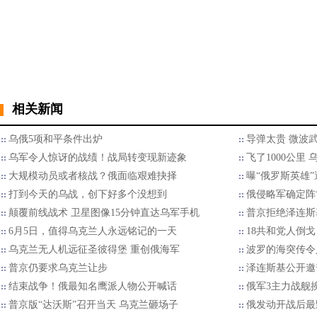
相关新闻
乌俄5项和平条件出炉
导弹太贵 微波
乌军令人惊讶的战绩！战局转变现新迹象
飞了1000公里
大规模动员或者核战？俄面临艰难抉择
曝“俄罗斯英雄
打到今天的乌战，创下好多个没想到
俄侵略军确定阵亡
颠覆前线战术 卫星图像15分钟直达乌军手机
普京拒绝泽连斯
6月5日，值得乌克兰人永远铭记的一天
18共和党人倒
乌克兰无人机远征圣彼得堡 重创俄海军
波罗的海突传令
普京仍要求乌克兰让步
泽连斯基公开邀
结束战争！俄最知名鹰派人物公开喊话
俄军3主力战舰
普京版“达沃斯”召开当天 乌克兰砸场子
俄发动开战后最