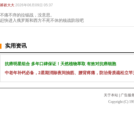
裤衩大大
2026年06月09日 05:37
不痛不痒的拉锯战，没意思。
赶快进入俄罗斯和西方不死不休的核战阶段吧
实用资讯
抗癌明星组合 多年口碑保证！天然植物萃取 有效对抗癌细胞
中老年补钙必备，2星期消除夜间抽筋、腰背疼痛，防治骨质疏松立竿
关于本站
|
广告服
Copyright (C) 199