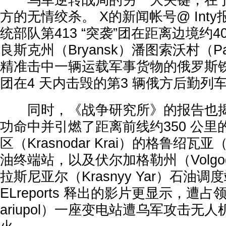
乌军逆转战局的另一大关键，在于
方的无情绞杀。 X的新闻帐号@ Int
统部队第413 “突袭”团在距离边境约4
良斯克州（Bryansk）潘图索沃村（Pa
精准击中一辆运载军事货物的俄罗斯
团在4 天内击毁的第3 辆俄方后勤列
同时，《战争研究所》的报告也揭
功命中并引燃了距离前线约350 公
区（Krasnodar Krai）的格鲁绍瓦亚（
油终端站，以及伏尔加格勒州（Volgogra
拉斯尼亚尔（Krasnyy Yar）石油
ELreports 释出的影片更显示，遭
ariupol）一座变电站遭乌军攻击无