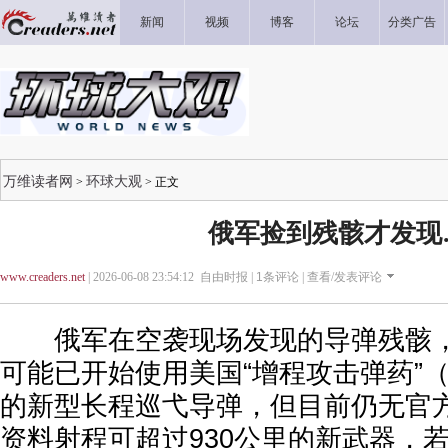
新闻
视频
博客
论坛
分类广告
万维读者网
环球大观
>
> 正文
俄军捡到残骸才发现
www.creaders.net
| 2026-06-08 23:54:12 自由时报 |
1
条评论 |
查看/发表评论
俄军在空袭现场发现的导弹残骸，
可能已开始使用美国“增程攻击弹药”（
的新型长程巡弋导弹，但目前仍无官
资料射程可超过930公里的新武器，