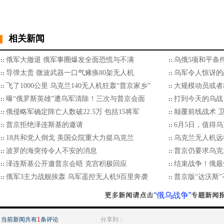
相关新闻
俄军大撤退 俄军事圈爆发全面恐慌与不满
乌俄5项和平条
导弹太贵 微波武器一口气瘫痪80架无人机
乌军令人惊讶的
飞了1000公里 乌克兰140无人机狂轰“普京家乡”
大规模动员或者
曝“俄罗斯英雄”遭乌军清除！三次与普京会面
打到今天的乌战
俄侵略军确定阵亡人数破22.5万 包括15将军
颠覆前线战术 
普京拒绝泽连斯基的邀请
6月5日，值得
18共和党人倒戈 美国众院重大力挺乌克兰
乌克兰无人机远
波罗的海突传令人不安的消息
普京仍要求乌克
泽连斯基公开邀普京会晤 克宫积极回应
结束战争！俄最
俄军3主力战舰挨轰 乌军遥控无人机9百里奔袭
普京版“达沃斯
“俄乌战争”
当前新闻共有
1
条评论
分享到：