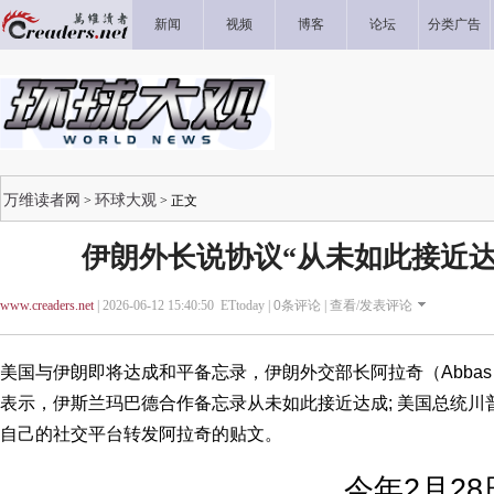
新闻
视频
博客
论坛
分类广告
万维读者网
环球大观
>
> 正文
伊朗外长说协议“从未如此接近达
www.creaders.net
| 2026-06-12 15:40:50 ETtoday |
0
条评论 |
查看/发表评论
美国与伊朗即将达成和平备忘录，伊朗外交部长阿拉奇（Abbas A
表示，伊斯兰玛巴德合作备忘录从未如此接近达成; 美国总统川普（Don
自己的社交平台转发阿拉奇的贴文。
今年2月2