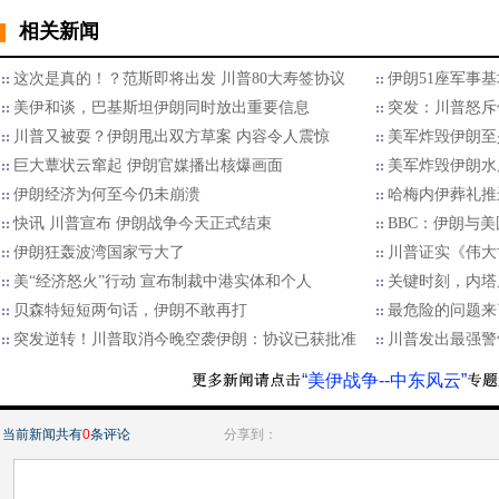
相关新闻
这次是真的！？范斯即将出发 川普80大寿签协议
伊朗51座军事
美伊和谈，巴基斯坦伊朗同时放出重要信息
突发：川普怒斥
川普又被耍？伊朗甩出双方草案 内容令人震惊
美军炸毁伊朗至
巨大蕈状云窜起 伊朗官媒播出核爆画面
美军炸毁伊朗水
伊朗经济为何至今仍未崩溃
哈梅内伊葬礼推
快讯 川普宣布 伊朗战争今天正式结束
BBC：伊朗与
伊朗狂轰波湾国家亏大了
川普证实《伟大
美“经济怒火”行动 宣布制裁中港实体和个人
关键时刻，内塔
贝森特短短两句话，伊朗不敢再打
最危险的问题来
突发逆转！川普取消今晚空袭伊朗：协议已获批准
川普发出最强警
“美伊战争--中东风云”
当前新闻共有
0
条评论
分享到：