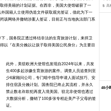
取得美籍的计划证据。在西非，美国大使馆破获了一
5
高
多名外国籍人士使用伪造文件获取观光签证，借此为下一
闭该网络并撤销涉案人签证，目前正与当地执法部门系
导下，国务院正透过终结非法的生育旅游计划，来捍卫
得以『在美分娩以让孩子取得美国公民身分』为主要目
此外，美驻欧洲大使馆也发现自2024年以来，共发
生400多起涉嫌生育旅游的案件。调查人员追查到至
少6家顾问公司，专门暗中指导申请人面试技巧、安
排住宿及分娩计划。国务院已终止其流程，并永久
48
禁止数名诈欺犯再度入境美国。驻北非使馆也透过
大数据分析，撤销了100多张专程赴美产子父母的签
证。