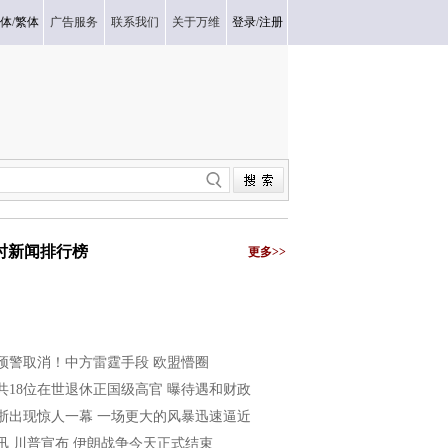
体
/
繁体
广告服务
联系我们
关于万维
登录
/
注册
小时新闻排行榜
更多>>
预警取消！中方雷霆手段 欧盟懵圈
共18位在世退休正国级高官 曝待遇和财政
浙出现惊人一幕 一场更大的风暴迅速逼近
讯 川普宣布 伊朗战争今天正式结束