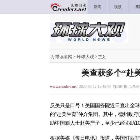
新闻
视频
博
万维读者网
环球大观
>
> 正文
美查获多个“赴
www.creaders.net
| 2026-06-12 15:45:49 自由时报 |
1
条评
反美只是口号！美国国务院近日查出全球
的“赴美生育”仲介集团。其中，德州政
助中国籍人士赴美产子，至少已经协助1
根据美媒《每日电讯》报道，美国驻西非