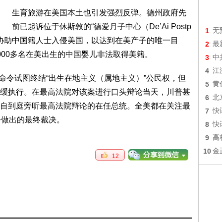
生育旅游在美国本土也引发强烈反弹。德州政府先
前已起诉位于休斯敦的“德爱月子中心（De’Ai Postp
1
无
其涉嫌非法协助中国籍人士入侵美国，以达到在美产子的唯一目
2
最
000多名在美出生的中国婴儿非法取得美籍。
3
中
4
江
政命令试图终结“出生在地主义（属地主义）”公民权，但
5
黄
缓执行。在最高法院对该案进行口头辩论当天，川普甚
6
北
自到庭旁听最高法院辩论的在任总统。全美都在关注最
7
快
令做出的最终裁决。
8
快
9
高
10
金
12