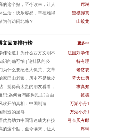
高的这个贴，至今读来，让人
席琳
休生活：快乐容易，幸福难得
望樸歸真
猪为何访问北韩？
山蛟龙
博文回复排行榜
更多>>
学伟论道】为什么西方文明不
法国刘学伟
知识的确可怕 | 论排队的公
特有理
们为什么要纪念大饥荒、文革
老贫农
治家巴山老狼，历史不是橡皮
蒋大仁勇
帖：觉得药太贵的朋友看看，
求真知
4反思:為何台灣能夠民主?自由
彼德
风吹开的真相：中国制造
万湖小舟1
国制造的屈辱
万湖小舟1
语优势助力中国迅速成为科技
弓长贝占郎
高的这个贴，至今读来，让人
席琳