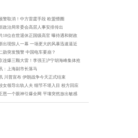
预警取消！中方雷霆手段 欧盟懵圈
新政治局常委会高层人事安排传出
共18位在世退休正国级高官 曝待遇和财政
浙出现惊人一幕 一场更大的风暴迅速逼近
仁勋突发预警 中国电车要崩？
京连爆三颗大雷！李强王沪宁胡海峰集体抢
讯：上海副市长落马
讯 川普宣布 伊朗战争今天正式结束
校女领导出轨人夫 细节不堪入目 校方回应
正恩一个眼神引爆全网 平壤突然放出敏感