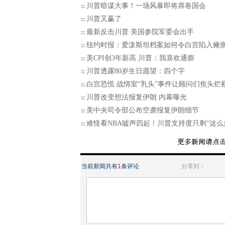
川普暗谋大事！一场风暴即将席卷国会
川普又赢了
最新反击川普 美国参院军委会出手
纽约时报：爱泼斯坦档案如何令白宫陷入瘫
美CPI创3年新高 川普：我喜欢通膨
川普透露80岁生日愿望：四个字
白宫恐慌 战情室“乳头”事件让顾问们焦头烂
川普改变想法报复伊朗 内幕曝光
美中央司令部公布空袭报复伊朗细节
难怪看NBA嘘声四起！川普支持度只剩“这么
当前新闻共有
1
条评论
分享到：