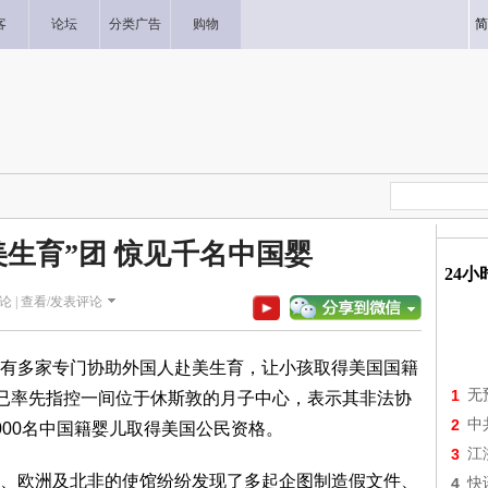
客
论坛
分类广告
购物
简
美生育”团 惊见千名中国婴
24
论 |
查看/发表评论
有多家专门协助外国人赴美生育，让小孩取得美国国籍
1
无
府已率先指控一间位于休斯敦的月子中心，表示其非法协
2
中
000名中国籍婴儿取得美国公民资格。
3
江
、欧洲及北非的使馆纷纷发现了多起企图制造假文件、
4
快