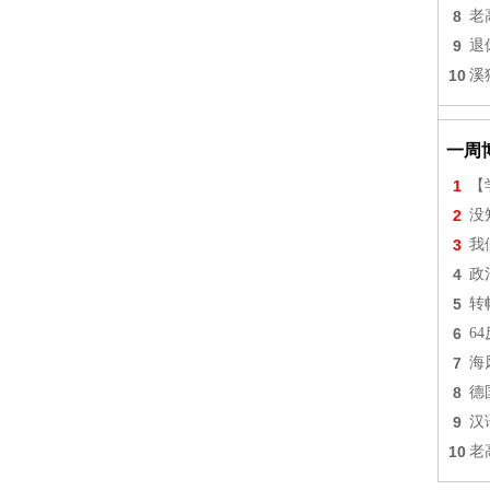
8
老
9
退
10
溪
一周
1
【
2
没
3
我
4
政
5
转
6
6
7
海
8
德
9
汉
10
老