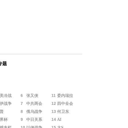
专题
6
11
美冷战
张又侠
委内瑞拉
7
12
伊战争
中共两会
四中全会
8
13
普
俄乌战争
何卫东
9
14
界杯
中日关系
AI
10
15
维专栏
以伊战争
大S