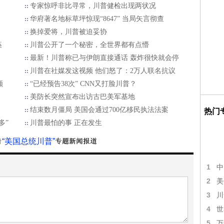
专家惊呼非比寻常，川普健检出现两状况
华府著名地标草坪惊现“8647” 当局矢言彻查
换掉爱将，川普被迫妥协
痪
川普公开了一个秘密，全世界都有点懵
最新！川普称已与伊朗直接通话 轰炸很快就会停
川普在社媒发这视频 他们怒了：2万人联名抗议
额
“已经预告38次” CNN又打脸川普？
美防长突然宣布出访古巴美军基地
结束数月僵局 美国会通过700亿移民执法法案
热门
多”
川普最怕的事 正在发生
“美国总统川普”
1
中
2
美
3
川
4
世
5
万