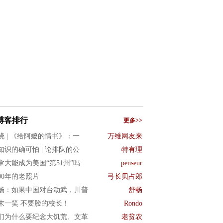
博客排行
更多>>
晓 | 《给阿嬷的情书》：一
万维网友来
知识的确可怕 | 论排队的公
特有理
拿大能成为美国“第51州”吗
penseur
900年的老照片
弓长贝占郎
畅：如果中国对台动武，川普
舒畅
末一笑 不要脸的校长！
Rondo
们为什么要纪念大饥荒、文革
老贫农