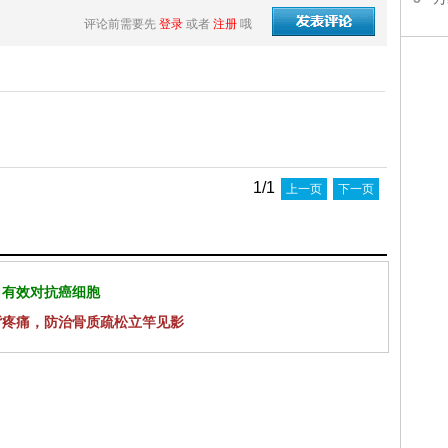
评论前需要先
登录
或者
注册
哦
1/1
上一页
下一页
 有效对抗癌细胞
背疼痛，防治骨质疏松立竿见影