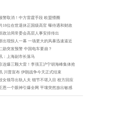
预警取消！中方雷霆手段 欧盟懵圈
共18位在世退休正国级高官 曝待遇和财政
新政治局常委会高层人事安排传出
浙出现惊人一幕 一场更大的风暴迅速逼近
仁勋突发预警 中国电车要崩？
讯：上海副市长落马
京连爆三颗大雷！李强王沪宁胡海峰集体抢
讯 川普宣布 伊朗战争今天正式结束
校女领导出轨人夫 细节不堪入目 校方回应
正恩一个眼神引爆全网 平壤突然放出敏感