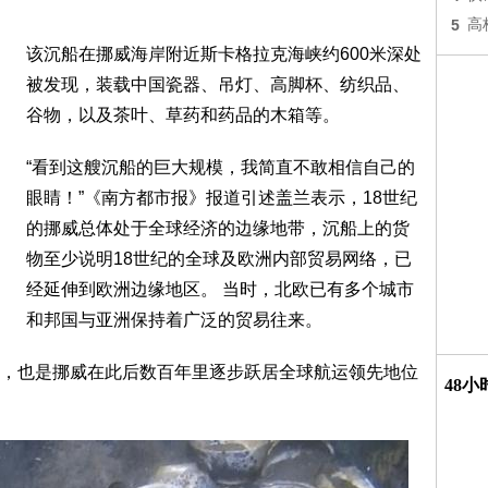
5
高
该沉船在挪威海岸附近斯卡格拉克海峡约600米深处
被发现，装载中国瓷器、吊灯、高脚杯、纺织品、
谷物，以及茶叶、草药和药品的木箱等。
“看到这艘沉船的巨大规模，我简直不敢相信自己的
眼睛！”《南方都市报》报道引述盖兰表示，18世纪
的挪威总体处于全球经济的边缘地带，沉船上的货
物至少说明18世纪的全球及欧洲内部贸易网络，已
经延伸到欧洲边缘地区。 当时，北欧已有多个城市
和邦国与亚洲保持着广泛的贸易往来。
，也是挪威在此后数百年里逐步跃居全球航运领先地位
48