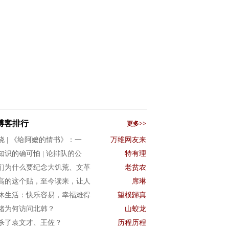
博客排行
更多>>
晓 | 《给阿嬷的情书》：一
万维网友来
知识的确可怕 | 论排队的公
特有理
们为什么要纪念大饥荒、文革
老贫农
高的这个贴，至今读来，让人
席琳
休生活：快乐容易，幸福难得
望樸歸真
猪为何访问北韩？
山蛟龙
杀了袁文才、王佐？
历程历程