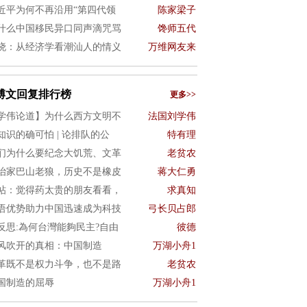
近平为何不再沿用“第四代领
陈家梁子
什么中国移民异口同声滴咒骂
馋师五代
晓：从经济学看潮汕人的情义
万维网友来
博文回复排行榜
更多>>
学伟论道】为什么西方文明不
法国刘学伟
知识的确可怕 | 论排队的公
特有理
们为什么要纪念大饥荒、文革
老贫农
治家巴山老狼，历史不是橡皮
蒋大仁勇
帖：觉得药太贵的朋友看看，
求真知
语优势助力中国迅速成为科技
弓长贝占郎
4反思:為何台灣能夠民主?自由
彼德
风吹开的真相：中国制造
万湖小舟1
革既不是权力斗争，也不是路
老贫农
国制造的屈辱
万湖小舟1