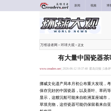
新闻
视频
博
万维读者网
环球大观
>
> 正文
有大量中国瓷器茶
www.creaders.net
| 2026-06-12 19:37:48 星岛日报 |
1
条评
挪威文化遗产局本月初公布重大发现，考
保存完好的中国瓷器，以及茶叶、草药等
显示，这艘沉船可能来自欧洲某座城市，
草填充物，这些瓷器可能仍保留着来自亚