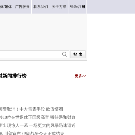
体
/
繁体
广告服务
联系我们
关于万维
登录
/
注册
小时新闻排行榜
更多>>
预警取消！中方雷霆手段 欧盟懵圈
共18位在世退休正国级高官 曝待遇和财政
浙出现惊人一幕 一场更大的风暴迅速逼近
讯 川普宣布 伊朗战争今天正式结束