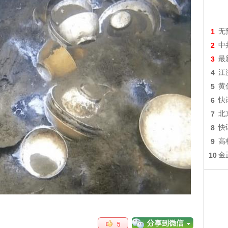
1
无
2
中
3
最
4
江
5
黄
6
快
7
北
8
快
9
高
10
金
5