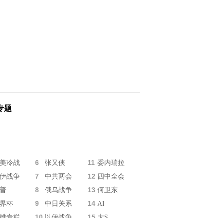
专题
6
11
美冷战
张又侠
委内瑞拉
7
12
伊战争
中共两会
四中全会
8
13
普
俄乌战争
何卫东
9
14
界杯
中日关系
AI
10
15
维专栏
以伊战争
大S