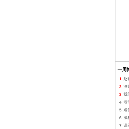
一周
1
赵
2
没
3
我
4
老
5
退
6
溪
7
谁