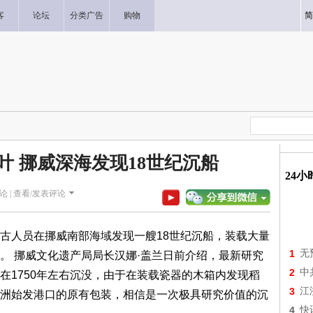
客
论坛
分类广告
购物
简
叶 挪威深海发现18世纪沉船
24
论 |
查看/发表评论
古人员在挪威南部海域发现一艘18世纪沉船，装载大量
1
无
。 挪威文化遗产局局长汉娜·盖兰日前介绍，最新研究
2
中
在1750年左右沉没，由于在装载瓷器的木箱内发现稻
3
江
洲始发港口的原有包装，相信是一次极具研究价值的沉
4
快