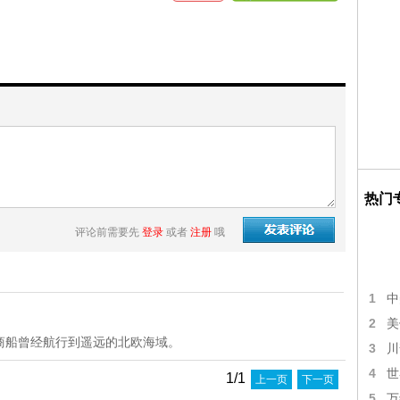
热门
评论前需要先
登录
或者
注册
哦
1
中
2
美
商船曾经航行到遥远的北欧海域。
3
川
4
世
1/1
上一页
下一页
5
万