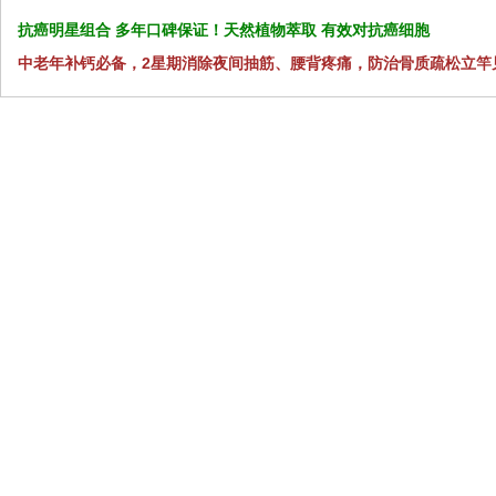
抗癌明星组合 多年口碑保证！天然植物萃取 有效对抗癌细胞
中老年补钙必备，2星期消除夜间抽筋、腰背疼痛，防治骨质疏松立竿