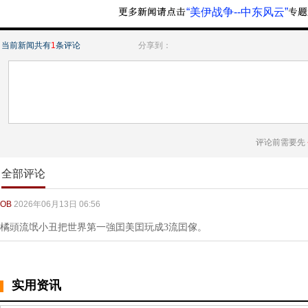
“美伊战争--中东风云”
当前新闻共有
1
条评论
分享到：
评论前需要先
全部评论
OB
2026年06月13日 06:56
橘頭流氓小丑把世界第一強囯美囯玩成3流囯傢。
实用资讯