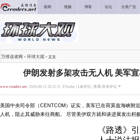
新闻
视频
博客
论坛
分类广告
万维读者网
环球大观
>
> 正文
伊朗发射多架攻击无人机 美军
www.creaders.net
| 2026-06-12 20:22:31 ETtoday |
1
条评论 |
查看/发表评论
美国中央司令部（CENTCOM）证实，美军已在荷莫兹海峡附
人机，阻止其威胁来往商船。 尽管美伊双方就和谈进展发出积
《路透》引