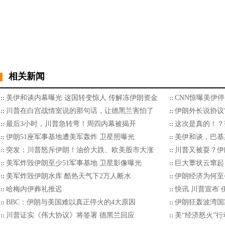
相关新闻
美伊和谈内幕曝光 这国转变惊人 传解冻伊朗资金
CNN惊曝美伊
川普在白宫战情室说的那句话，让德黑兰害怕了
伊朗外长说协议
最后3小时，川普急转弯！周四内幕被揭开
这次是真的！？
伊朗51座军事基地遭美军轰炸 卫星照曝光
美伊和谈，巴基
突发：川普怒斥伊朗！油价大跌、欧美股市大涨
川普又被耍？伊
美军炸毁伊朗至少51军事基地 卫星影像曝光
巨大蕈状云窜起
美军炸毁伊朗水库 酷热天气下2万人断水
伊朗经济为何至
哈梅内伊葬礼推迟
快讯 川普宣布
BBC：伊朗与美国难以真正停火的4大原因
伊朗狂轰波湾国
川普证实《伟大协议》将签署 德黑兰回应
美“经济怒火”