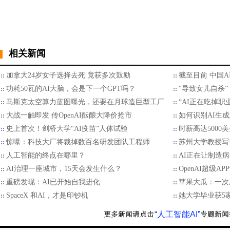
相关新闻
加拿大24岁女子选择去死 竟获多次鼓励
截至目前 中国
功耗50瓦的AI大脑，会是下一个GPT吗？
“导致女儿自杀” 
马斯克太空算力蓝图曝光，还要在月球造巨型工厂
“AI正在吃掉职
大战一触即发 传OpenAI酝酿大降价抢市
如何识别AI生
史上首次！剑桥大学“AI疫苗”人体试验
时薪高达5000
惊曝：科技大厂将裁掉数百名研发团队工程师
苏州大学教授写书
人工智能的终点在哪里？
AI正在让制造
AI治理一座城市，15天会发生什么？
OpenAI超级A
重磅发现：AI已开始自我进化
苹果大瓜：一次
SpaceX 和AI，才是印钞机
她大学毕业获5家
“人工智能AI”