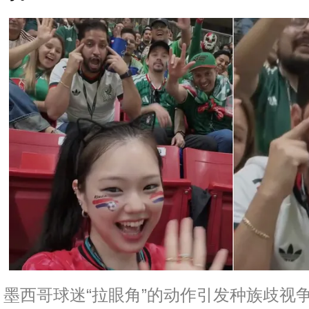
墨西哥球迷“拉眼角”的动作引发种族歧视争议。翻