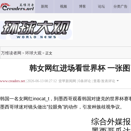
新闻
视频
博客
论坛
分类广告
万维读者网
环球大观
>
> 正文
韩女网红进场看世界杯 一张
www.creaders.net
| 2026-06-13 08:27:12 壹苹新闻网 |
0
条评论 |
查看/发表评论
韩国一名女网红inocat_t，到墨西哥观看韩国对捷克的世界杯
墨西哥球迷对镜头做出“拉眼角”的动作，引发种族歧视争议。
综合外媒报道