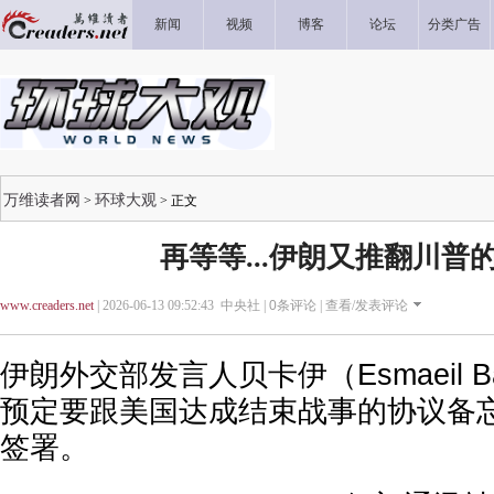
新闻
视频
博客
论坛
分类广告
万维读者网
环球大观
>
> 正文
再等等...伊朗又推翻川普
www.creaders.net
| 2026-06-13 09:52:43 中央社 |
0
条评论 |
查看/发表评论
伊朗外交部发言人贝卡伊（Esmaeil B
预定要跟美国达成结束战事的协议备
签署。