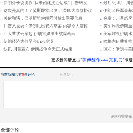
伊朗外长说协议“从未如此接近达成” 川普转发
最后3小时，川
这次是真的！？范斯即将出发 川普80大寿签协议
伊朗51座军事
美伊和谈，巴基斯坦伊朗同时放出重要信息
突发：川普怒斥
川普又被耍？伊朗甩出双方草案 内容令人震惊
美军炸毁伊朗至
巨大蕈状云窜起 伊朗官媒播出核爆画面
美军炸毁伊朗水
伊朗经济为何至今仍未崩溃
哈梅内伊葬礼推
快讯 川普宣布 伊朗战争今天正式结束
BBC：伊朗与
“美伊战争--中东风云”
当前新闻共有
0
条评论
分享到：
评论前需要先
全部评论