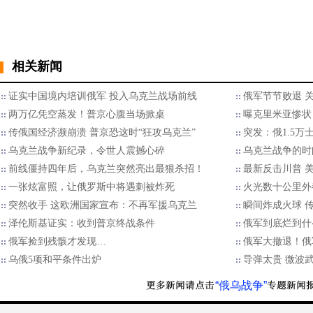
相关新闻
证实中国境内培训俄军 投入乌克兰战场前线
俄军节节败退 
两万亿凭空蒸发！普京心腹当场掀桌
曝克里米亚惨状
传俄国经济濒崩溃 普京恐这时“狂攻乌克兰”
突发：俄1.5
乌克兰战争新纪录，令世人震撼心碎
乌克兰战争的时
前线僵持四年后，乌克兰突然亮出最狠杀招！
最新反击川普 
一张炫富照，让俄罗斯中将遇刺被炸死
火光数十公里外都
突然收手 这欧洲国家宣布：不再军援乌克兰
瞬间炸成火球 
泽伦斯基证实：收到普京终战条件
俄军到底烂到什
俄军捡到残骸才发现…
俄军大撤退！俄
乌俄5项和平条件出炉
导弹太贵 微波
“俄乌战争”