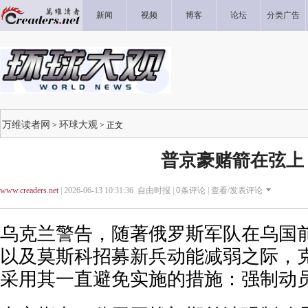
新闻
视频
博客
论坛
分类广告
万维读者网
环球大观
>
> 正文
普京豪赌箭在弦上
www.creaders.net
| 2026-06-13 10:31:36 自由时报 |
0
条评论 |
查看/发表评论
乌克兰警告，随著俄罗斯军队在乌国
以及莫斯科招募新兵动能减弱之际，
采用其一直避免实施的措施：强制动