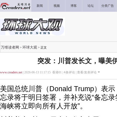
新闻
视频
博客
论坛
分类广告
万维读者网
环球大观
>
> 正文
突发：川普发长文，曝美
www.creaders.net
| 2026-06-13 11:17:15 香港01 |
4
条评论 |
查看/发表评论
美国总统川普（Donald Trump）
忘录将于明日签署，并补充说“备忘录
海峡将立即向所有人开放”。