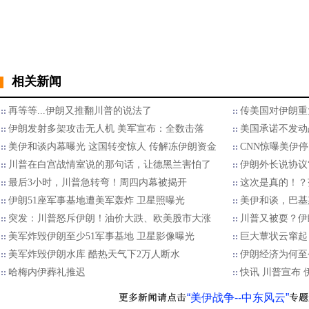
相关新闻
再等等...伊朗又推翻川普的说法了
传美国对伊朗重
伊朗发射多架攻击无人机 美军宣布：全数击落
美国承诺不发动
美伊和谈内幕曝光 这国转变惊人 传解冻伊朗资金
CNN惊曝美伊
川普在白宫战情室说的那句话，让德黑兰害怕了
伊朗外长说协议
最后3小时，川普急转弯！周四内幕被揭开
这次是真的！？
伊朗51座军事基地遭美军轰炸 卫星照曝光
美伊和谈，巴基
突发：川普怒斥伊朗！油价大跌、欧美股市大涨
川普又被耍？伊
美军炸毁伊朗至少51军事基地 卫星影像曝光
巨大蕈状云窜起
美军炸毁伊朗水库 酷热天气下2万人断水
伊朗经济为何至
哈梅内伊葬礼推迟
快讯 川普宣布
“美伊战争--中东风云”