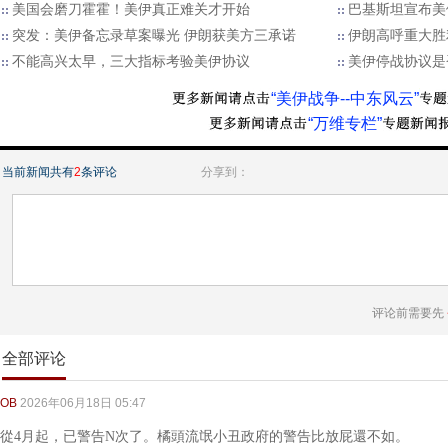
美国会磨刀霍霍！美伊真正难关才开始
巴基斯坦宣布美
突发：美伊备忘录草案曝光 伊朗获美方三承诺
伊朗高呼重大胜
不能高兴太早，三大指标考验美伊协议
美伊停战协议是
“美伊战争--中东风云”
“万维专栏”
当前新闻共有
2
条评论
分享到：
评论前需要先
全部评论
OB
2026年06月18日 05:47
從4月起，已警告N次了。橘頭流氓小丑政府的警告比放屁還不如。