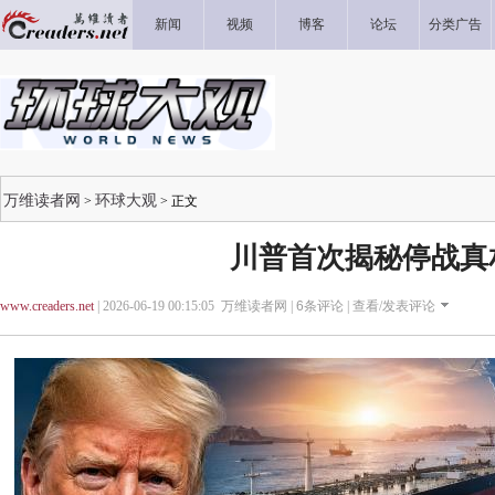
新闻
视频
博客
论坛
分类广告
万维读者网
环球大观
>
> 正文
川普首次揭秘停战真
www.creaders.net
| 2026-06-19 00:15:05 万维读者网 |
6
条评论 |
查看/发表评论