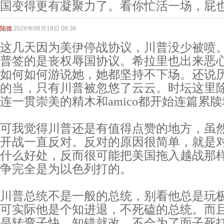
国变得更有凝聚力了。看你忙活一场，屁也
陆德
2026年06月19日 08:36
这几天因为美伊停战协议，川普没少被喷
普签的是丧权辱国协议。希拉里也出来恶
如何如何游说她，她都坚持不下场。还说
的当，只有川普被忽悠了云云。时坛这里
连一贯崇美的精木和amico都开始连篇累
可我觉得川普还是有值得点赞的地方，虽
开战一直反对。反对的原因很简单，就是
什么好处，反而很可能把美国拖入越战那
争完全是为以色列打的。
川普总统不是一般的总统，别看他总是玩
可实际他是个知进退，不死磕的总统。而
是转弯子快，知错就改，不会为了面子死