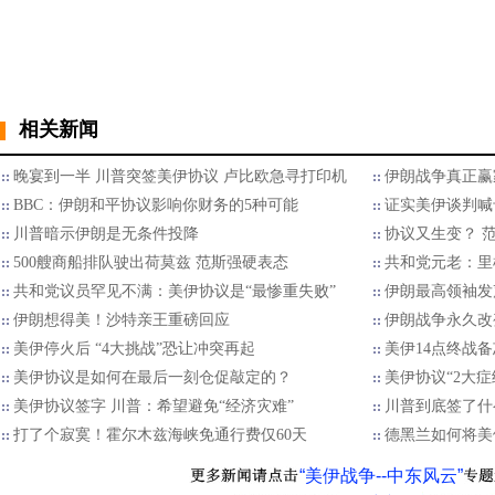
相关新闻
晚宴到一半 川普突签美伊协议 卢比欧急寻打印机
伊朗战争真正赢
BBC：伊朗和平协议影响你财务的5种可能
证实美伊谈判喊
川普暗示伊朗是无条件投降
协议又生变？ 
500艘商船排队驶出荷莫兹 范斯强硬表态
共和党元老：里
共和党议员罕见不满：美伊协议是“最惨重失败”
伊朗最高领袖发
伊朗想得美！沙特亲王重磅回应
伊朗战争永久改
美伊停火后 “4大挑战”恐让冲突再起
美伊14点终战
美伊协议是如何在最后一刻仓促敲定的？
美伊协议“2大症
美伊协议签字 川普：希望避免“经济灾难”
川普到底签了什
打了个寂寞！霍尔木兹海峡免通行费仅60天
德黑兰如何将美
“美伊战争--中东风云”