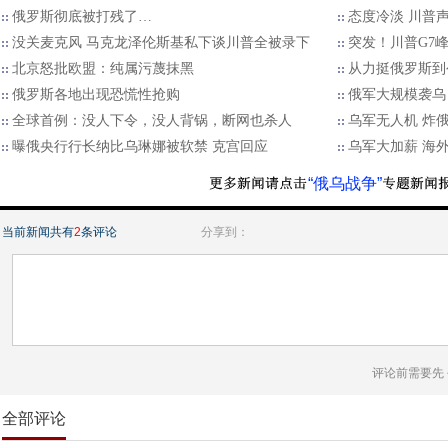
俄罗斯彻底被打残了…
态度冷淡 川普
没关麦克风 马克龙泽伦斯基私下谈川普全被录下
突发！川普G7
北京怒批欧盟：纯属污蔑抹黑
从力挺俄罗斯到
俄罗斯各地出现恐慌性抢购
俄军大规模袭乌
全球首例：没人下令，没人背锅，断网也杀人
乌军无人机 炸
曝俄央行行长纳比乌琳娜被软禁 克宫回应
乌军大加薪 海
“俄乌战争”
当前新闻共有
2
条评论
分享到：
评论前需要先
全部评论