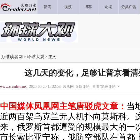
新闻
视频
博客
论坛
分类广告
万维读者网
环球大观
>
> 正文
这几天的变化，足够让普京看清
www.creaders.net
| 2026-06-20 15:22:58 凤凰网 |
2
条评论 |
查看/发表评论
中国媒体凤凰网主笔唐驳虎文章：
当
近两百架乌克兰无人机扑向莫斯科。
来，俄罗斯首都遭受的规模最大的一
市长索比亚宁称，俄防空部队在首都上