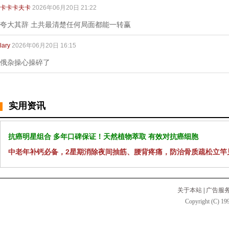
卡卡卡夫卡
2026年06月20日 21:22
夸大其辞 土共最清楚任何局面都能一转赢
lary
2026年06月20日 16:15
俄杂操心操碎了
实用资讯
抗癌明星组合 多年口碑保证！天然植物萃取 有效对抗癌细胞
中老年补钙必备，2星期消除夜间抽筋、腰背疼痛，防治骨质疏松立竿
关于本站
|
广告服
Copyright (C) 199