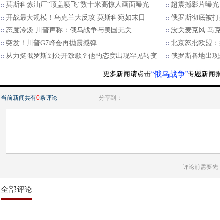
莫斯科炼油厂“顶盖喷飞”数十米高惊人画面曝光
超震撼影片曝光
开战最大规模！乌克兰大反攻 莫斯科宛如末日
俄罗斯彻底被打
态度冷淡 川普声称：俄乌战争与美国无关
没关麦克风 马
突发！川普G7峰会再抛震撼弹
北京怒批欧盟：
从力挺俄罗斯到公开致歉？他的态度出现罕见转变
俄罗斯各地出现
“俄乌战争”
当前新闻共有
0
条评论
分享到：
评论前需要先
全部评论