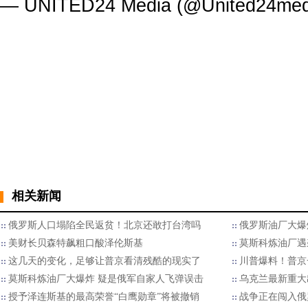
— UNITED24 Media (@United24med
相关新闻
俄罗斯人口塌陷全民返贫！北京还敢打台湾吗
俄罗斯油厂大爆
美财长贝森特飙粗口酸泽伦斯基
莫斯科炼油厂遇
这几天的变化，足够让普京看清残酷的现实了
川普爆料！普京
莫斯科炼油厂大爆炸 疑是俄军自家人飞弹误击
乌克兰最新重大
授予泽连斯基的最高荣誉“白鹰勋章”将被撤销
战争正在闯入俄