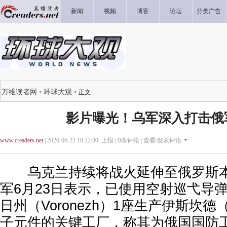
新闻
视频
博客
论坛
分类广告
万维读者网
环球大观
>
> 正文
影片曝光！乌军深入打击俄
www.creaders.net
| 2026-06-22 18:22:30 上报 |
0
条评论 |
查看/发表评论
乌克兰持续将战火延伸至俄罗斯本
军6月23日表示，已使用空射巡弋导
日州（Voronezh）1座生产伊斯坎德（I
子元件的关键工厂，称其为俄国国防