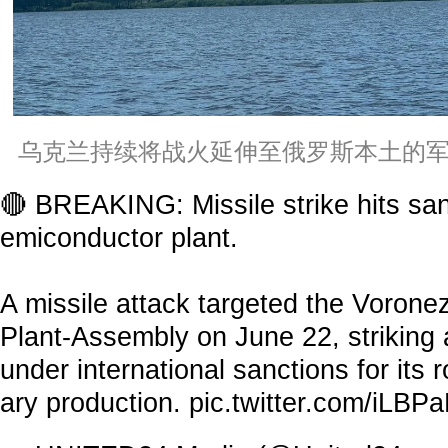
乌克兰持续将战火延伸至俄罗斯本土的军
🔴 BREAKING: Missile strike hits sa
emiconductor plant.
A missile attack targeted the Voron
Plant-Assembly on June 22, striking a 
under international sanctions for its r
ary production.
pic.twitter.com/iLBP