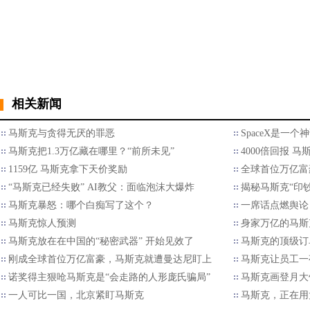
相关新闻
马斯克与贪得无厌的罪恶
SpaceX是一个
马斯克把1.3万亿藏在哪里？“前所未见”
4000倍回报 
1159亿 马斯克拿下天价奖励
全球首位万亿富
“马斯克已经失败” AI教父：面临泡沫大爆炸
揭秘马斯克“印
马斯克暴怒：哪个白痴写了这个？
一席话点燃舆论
马斯克惊人预测
身家万亿的马斯克
马斯克放在在中国的“秘密武器” 开始见效了
马斯克的顶级订
刚成全球首位万亿富豪，马斯克就遭曼达尼盯上
马斯克让员工一
诺奖得主狠呛马斯克是“会走路的人形庞氏骗局”
马斯克画登月大饼
一人可比一国，北京紧盯马斯克
马斯克，正在用