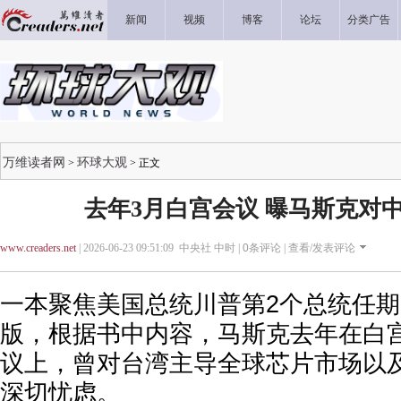
新闻
视频
博客
论坛
分类广告
万维读者网
环球大观
>
> 正文
去年3月白宫会议 曝马斯克对
www.creaders.net
| 2026-06-23 09:51:09 中央社 中时 |
0
条评论 |
查看/发表评论
一本聚焦美国总统川普第2个总统任
版，根据书中内容，马斯克去年在白
议上，曾对台湾主导全球芯片市场以
深切忧虑。