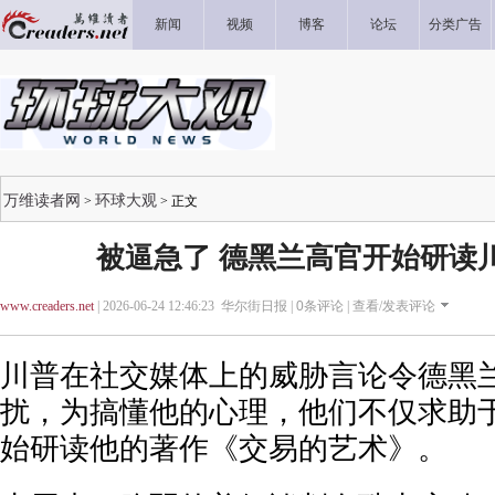
新闻
视频
博客
论坛
分类广告
万维读者网
环球大观
>
> 正文
被逼急了 德黑兰高官开始研读
www.creaders.net
| 2026-06-24 12:46:23 华尔街日报 |
0
条评论 |
查看/发表评论
川普在社交媒体上的威胁言论令德黑
扰，为搞懂他的心理，他们不仅求助
始研读他的著作《交易的艺术》。