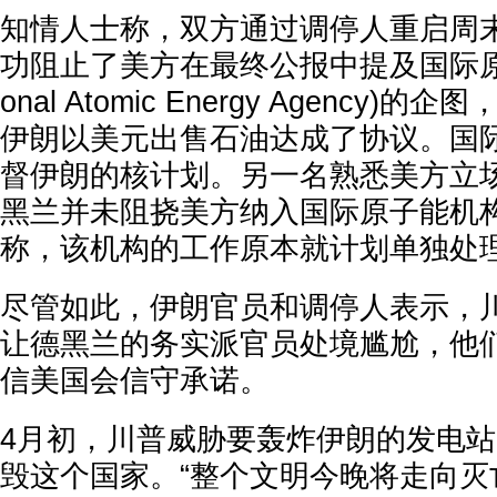
知情人士称，双方通过调停人重启周
功阻止了美方在最终公报中提及国际原子能机
onal Atomic Energy Agency
伊朗以美元出售石油达成了协议。国
督伊朗的核计划。另一名熟悉美方立
黑兰并未阻挠美方纳入国际原子能机
称，该机构的工作原本就计划单独处
尽管如此，伊朗官员和调停人表示，
让德黑兰的务实派官员处境尴尬，他
信美国会信守承诺。
4月初，川普威胁要轰炸伊朗的发电
毁这个国家。“整个文明今晚将走向灭亡