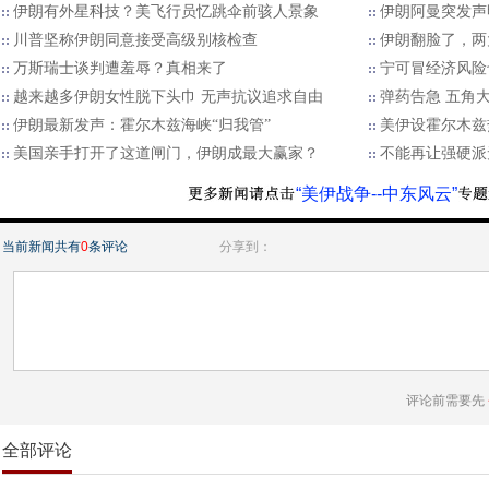
伊朗有外星科技？美飞行员忆跳伞前骇人景象
伊朗阿曼突发声
川普坚称伊朗同意接受高级别核检查
伊朗翻脸了，两
万斯瑞士谈判遭羞辱？真相来了
宁可冒经济风险
越来越多伊朗女性脱下头巾 无声抗议追求自由
弹药告急 五角大
伊朗最新发声：霍尔木兹海峡“归我管”
美伊设霍尔木兹
美国亲手打开了这道闸门，伊朗成最大赢家？
不能再让强硬派
“美伊战争--中东风云”
当前新闻共有
0
条评论
分享到：
评论前需要先
全部评论