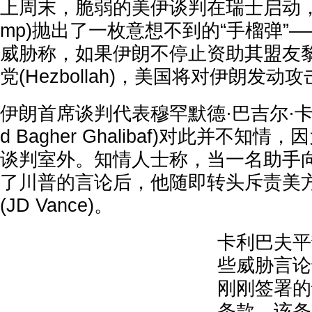
上周末，脆弱的美伊谈判在瑞士启动，美
mp)抛出了一枚意想不到的“手榴弹”
威胁称，如果伊朗不停止资助其盟友
党(Hezbollah)，美国将对伊朗发动
伊朗首席谈判代表穆罕默德·巴吉尔·卡利
d Bagher Ghalibaf)对此并不知
谈判室外。知情人士称，当一名助手
了川普的言论后，他随即转头斥责美方
(JD Vance)。
卡利巴夫平
些威胁言论
刚刚签署的
条款，该条