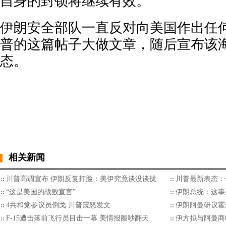
自身的封锁将继续有效。
伊朗安全部队一直反对向美国作出任
普的这篇帖子大做文章，随后宣布该
态。
相关新闻
川普高调宣布 伊朗反复打脸：美伊究竟谈没谈拢
川普最新表态：
“这是美国的战败宣言”
伊朗总统：这事
4共和党参议员倒戈 川普震怒发文
伊朗阿曼研议霍
F-15遭击落前飞行员目击一幕 美情报圈吵翻天
伊方拟与阿曼商