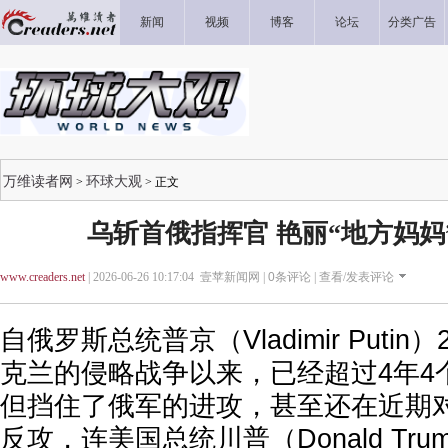
新闻
视频
博客
论坛
分类广告
万维读者网
环球大观
>
> 正文
乌斩首俄指挥官 艳丽“地方妈妈
www.creaders.net
| 2026-06-26 10:17:04 壹苹新闻网 |
0
条评论 |
查看/发表评论
自俄罗斯总统普京（Vladimir Putin
克兰的侵略战争以来，已经超过4年4
但挡住了俄军的进攻，甚至还在近期
反攻，连美国总统川普（Donald Tru