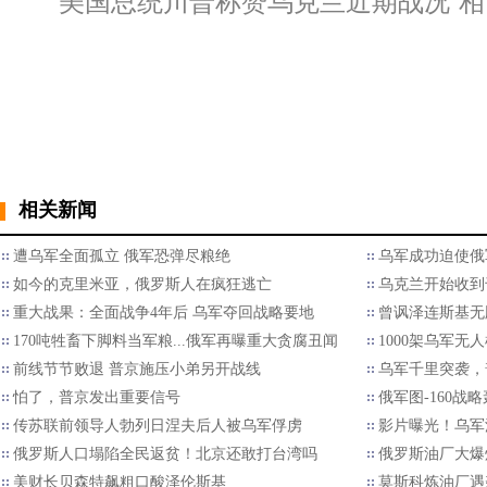
美国总统川普称赞乌克兰近期战况“相
相关新闻
遭乌军全面孤立 俄军恐弹尽粮绝
乌军成功迫使俄
如今的克里米亚，俄罗斯人在疯狂逃亡
乌克兰开始收到
重大战果：全面战争4年后 乌军夺回战略要地
曾讽泽连斯基无
170吨牲畜下脚料当军粮...俄军再曝重大贪腐丑闻
1000架乌军无
前线节节败退 普京施压小弟另开战线
乌军千里突袭，
怕了，普京发出重要信号
俄军图-160战
传苏联前领导人勃列日涅夫后人被乌军俘虏
影片曝光！乌军
俄罗斯人口塌陷全民返贫！北京还敢打台湾吗
俄罗斯油厂大爆
美财长贝森特飙粗口酸泽伦斯基
莫斯科炼油厂遇