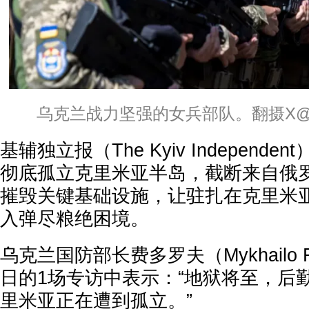
乌克兰战力坚强的女兵部队。翻摄X@Ukra
基辅独立报（The Kyiv Independ
彻底孤立克里米亚半岛，截断来自俄
摧毁关键基础设施，让驻扎在克里米
入弹尽粮绝困境。
乌克兰国防部长费多罗夫（Mykhailo F
日的1场专访中表示：“地狱将至，后
里米亚正在遭到孤立。”