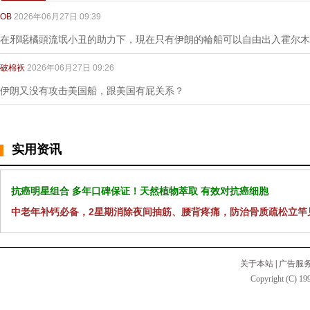
OB
2026年06月27日 09:39
在邪噁橘頭流氓小丑的助力下，現在只有伊朗的輪船可以自由出入霍尔木
破棉袄
2026年06月27日 09:26
伊朗又没有攻击美国船，跟美国有屁关系？
实用资讯
抗癌明星组合 多年口碑保证！天然植物萃取 有效对抗癌细胞
中老年补钙必备，2星期消除夜间抽筋、腰背疼痛，防治骨质疏松立竿
关于本站
|
广告服
Copyright (C) 199