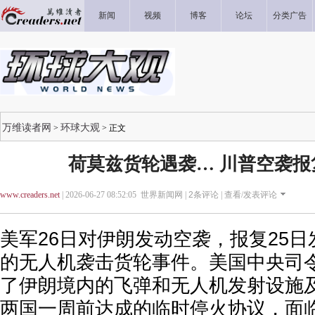
新闻
视频
博客
论坛
分类广告
万维读者网
环球大观
>
> 正文
荷莫兹货轮遇袭… 川普空袭报
www.creaders.net
| 2026-06-27 08:52:05 世界新闻网 |
2
条评论 |
查看/发表评论
美军26日对伊朗发动空袭，报复25
的无人机袭击货轮事件。美国中央司
了伊朗境内的飞弹和无人机发射设施
两国一周前达成的临时停火协议，面