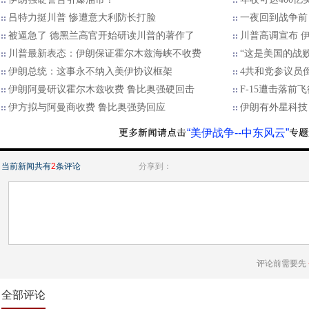
吕特力挺川普 惨遭意大利防长打脸
一夜回到战争前
被逼急了 德黑兰高官开始研读川普的著作了
川普高调宣布 
川普最新表态：伊朗保证霍尔木兹海峡不收费
“这是美国的战
伊朗总统：这事永不纳入美伊协议框架
4共和党参议员
伊朗阿曼研议霍尔木兹收费 鲁比奥强硬回击
F-15遭击落前
伊方拟与阿曼商收费 鲁比奥强势回应
伊朗有外星科技
“美伊战争--中东风云”
当前新闻共有
2
条评论
分享到：
评论前需要先
全部评论