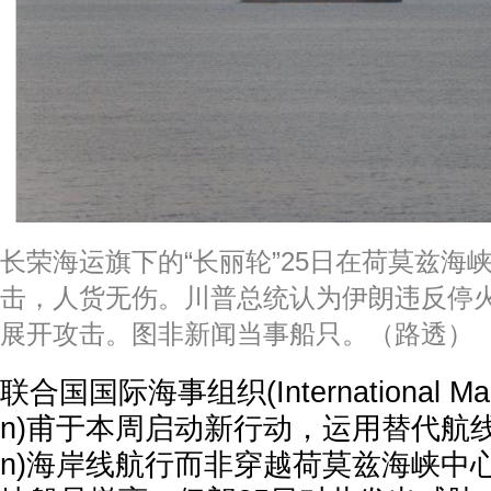
长荣海运旗下的“长丽轮”25日在荷莫兹海
击，人货无伤。川普总统认为伊朗违反停火
展开攻击。图非新闻当事船只。（路透）
联合国国际海事组织(International Marit
n)甫于本周启动新行动，运用替代航线
n)海岸线航行而非穿越荷莫兹海峡中