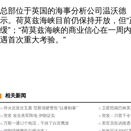
总部位于英国的海事分析公司温沃德（Wi
示。荷莫兹海峡目前仍保持开放，但“
缓”；“荷莫兹海峡的商业信心在一周
遇首次重大考验。”
相关新闻
停火后首次互轰 范斯强硬警告“以暴制暴”
卫星照揭巴林美
突发 攻击美军阵地 伊朗证实
突发：川普下令
万斯一通12个电话，干掉了白宫鹰派
美官员告诉路透
伊朗强硬警告引爆油市！
年收可达400