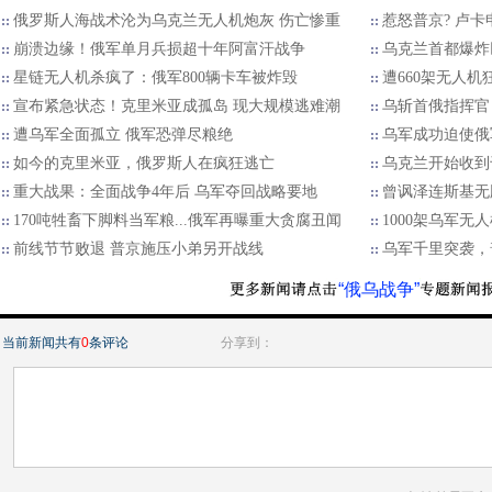
俄罗斯人海战术沦为乌克兰无人机炮灰 伤亡惨重
惹怒普京? 卢卡
崩溃边缘！俄军单月兵损超十年阿富汗战争
乌克兰首都爆炸
星链无人机杀疯了：俄军800辆卡车被炸毁
遭660架无人
宣布紧急状态！克里米亚成孤岛 现大规模逃难潮
乌斩首俄指挥官
遭乌军全面孤立 俄军恐弹尽粮绝
乌军成功迫使俄
如今的克里米亚，俄罗斯人在疯狂逃亡
乌克兰开始收到
重大战果：全面战争4年后 乌军夺回战略要地
曾讽泽连斯基无
170吨牲畜下脚料当军粮...俄军再曝重大贪腐丑闻
1000架乌军无
前线节节败退 普京施压小弟另开战线
乌军千里突袭，
“俄乌战争”
当前新闻共有
0
条评论
分享到：