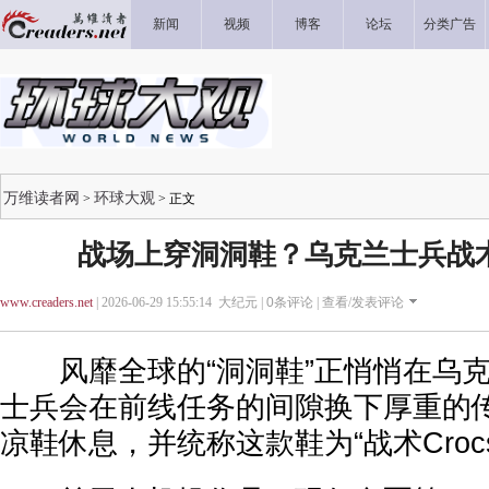
新闻
视频
博客
论坛
分类广告
万维读者网
环球大观
>
> 正文
战场上穿洞洞鞋？乌克兰士兵战术C
www.creaders.net
| 2026-06-29 15:55:14 大纪元 |
0
条评论 |
查看/发表评论
风靡全球的“洞洞鞋”正悄悄在乌克
士兵会在前线任务的间隙换下厚重的
凉鞋休息，并统称这款鞋为“战术Croc