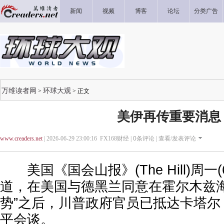
新闻
视频
博客
论坛
分类广告
万维读者网
环球大观
>
> 正文
美伊再传重要消息
www.creaders.net
| 2026-06-29 23:00:16 FX168财经 |
0
条评论 |
查看/发表评论
美国《国会山报》(The Hill)周一(
道，在美国与德黑兰同意在霍尔木兹海
势”之后，川普政府官员已抵达卡塔尔
平会谈。