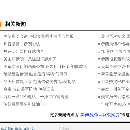
相关新闻
美伊多哈会谈 卢比奥将同步向国会简报
美伊再次交火 
川普坚持，伊朗否认
伊朗为何不惜再
热评：川普自废武功？
“伊朗将不复存在
美国和伊朗，又猛烈打起来了
伊朗报复轰炸8处
美军空袭伊朗画面公布 狂轰10目标 伊朗撂重话
美军再次空袭伊
范斯警告伊朗 贴文最后7字杀气腾腾
荷莫兹货轮遇袭
停火后首次互轰 范斯强硬警告“以暴制暴”
卫星照揭巴林美
突发 攻击美军阵地 伊朗证实
突发：川普下令
万斯一通12个电话，干掉了白宫鹰派
美官员告诉路透
伊朗强硬警告引爆油市！
年收可达400
“美伊战争--中东风云”
当前新闻共有
0
条评论
分享到：