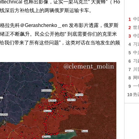
technical 也释出影像，证实一架乌克兰“ 大黄蜂”（ Ho
在前线深后方补给线上的两辆俄罗斯运输卡车。
1
中
＠Gerashchenko＿en 发布影片透露，俄罗斯
2
世
绪正不断飙升。民众公开抱怨“ 到底需要你们的克里米
3
中
，给我们带来了所有这些问题”，这类对话在当地发生的频
4
习
5
中
6
习
7
川
8
网
9
一
10
热