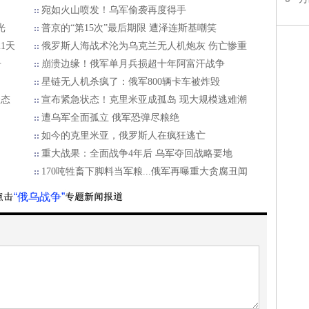
宛如火山喷发！乌军偷袭再度得手
光
普京的“第15次”最后期限 遭泽连斯基嘲笑
1天
俄罗斯人海战术沦为乌克兰无人机炮灰 伤亡惨重
争
崩溃边缘！俄军单月兵损超十年阿富汗战争
星链无人机杀疯了：俄军800辆卡车被炸毁
状态
宣布紧急状态！克里米亚成孤岛 现大规模逃难潮
遭乌军全面孤立 俄军恐弹尽粮绝
如今的克里米亚，俄罗斯人在疯狂逃亡
重大战果：全面战争4年后 乌军夺回战略要地
170吨牲畜下脚料当军粮...俄军再曝重大贪腐丑闻
“俄乌战争”