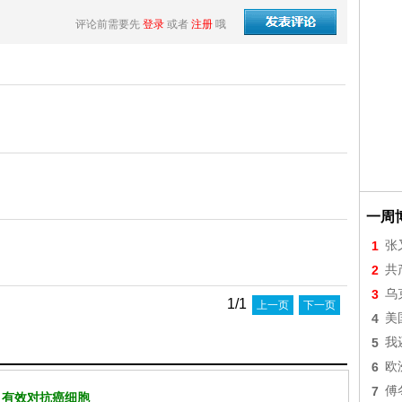
评论前需要先
登录
或者
注册
哦
一周
1
张
2
共
3
乌
1/1
上一页
下一页
4
美
5
我
6
欧
7
傅
 有效对抗癌细胞