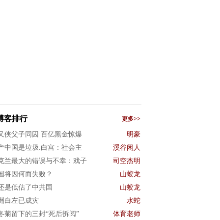
博客排行
更多>>
又侠父子同囚 百亿黑金惊爆
明豪
产中国是垃圾.白宫：社会主
溪谷闲人
克兰最大的错误与不幸：戏子
司空杰明
国将因何而失败？
山蛟龙
还是低估了中共国
山蛟龙
洲白左已成灾
水蛇
冬菊留下的三封“死后拆阅”
体育老师