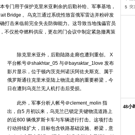
专门用于保护克里米亚剩余的后勤补给、军事基地，
5
突
rait Bridge 。乌克兰通过系统性致盲俄军雷达并粉碎发
确打击来临前完全失去防御能力。这导致当地傀儡官员
慌失措，不仅抢夺燃料供应，更在闭门会议中制定紧急撤离策
除克里米亚外，后勤陆路走廊也遭到重创。 X
平台帐号＠shakhtar_05 与＠bayraktar_1love 发布
影片显示，位于顿内茨克州诺沃阿佐夫斯克、属于
俄罗斯通往克里米亚陆上物流走廊的重要桥梁，今
日在遭到乌克兰无人机打击后受损。
此外，军事分析人帐号＠clement_molin 指
48
出，自5 月初以来，乌克兰已锁定关键物流道路上
的近800 辆俄罗斯卡车与车辆进行打击。这项打击
行动持续扩大，目标包含铁路基础设施、桥梁，意