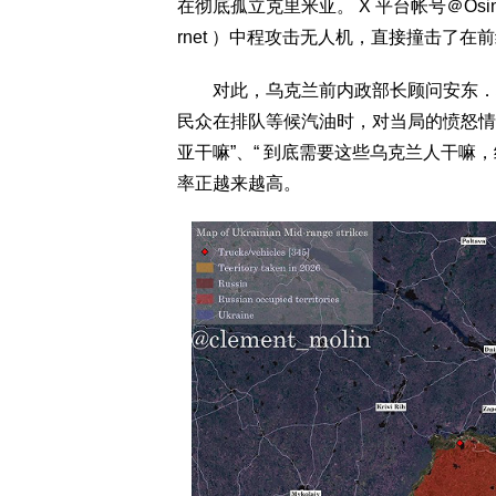
在彻底孤立克里米亚。 X 平台帐号＠Osint
rnet ）中程攻击无人机，直接撞击了
对此，乌克兰前内政部长顾问安东．格拉先科
民众在排队等候汽油时，对当局的愤怒情
亚干嘛”、“ 到底需要这些乌克兰人干嘛
率正越来越高。