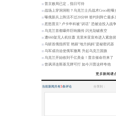
普京败局已定，指日可待
战场上穿洞洞鞋？乌克兰士兵战术Crocs鞋曝
曝俄新兵上阵活不过20分钟 签约到阵亡最多2
惹怒普京? 卢卡申科被“训话” 恐被迫投入战
乌克兰首都爆炸巨响频传 闪光划破夜空
遭660架无人机狂轰 克里米亚宣布进入紧急
乌斩首俄指挥官 艳丽“地方妈妈”是秘密武器
乌军成功迫使俄军撤离 升起乌克兰国旗
乌克兰开始收到千亿美金！普京催命符来了
曾讽泽连斯基无牌可打 如今川普这样夸他
当前新闻共有
3
条评论
分享到：