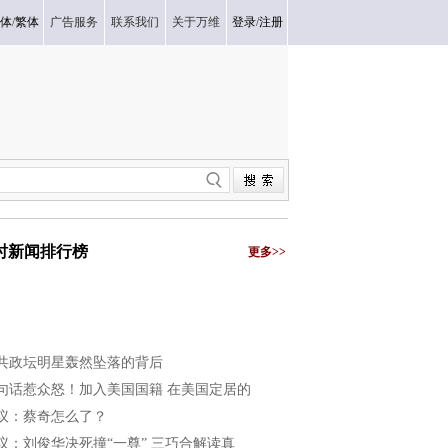
体
/
繁体
广告服务
联系我们
关于万维
登录
/
注册
小时新闻排行榜
更多>>
共政坛明星轰然坠落的背后
句话惹众怒！加入美国国籍 在美国定居的
议：蔡奇怎么了？
议：刘俊华决死撞“一尊” 三巧合解读真