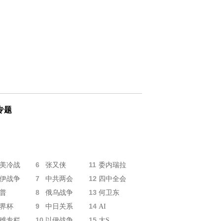
专题
6
11
美冷战
张又侠
委内瑞拉
7
12
伊战争
中共两会
四中全会
8
13
普
俄乌战争
何卫东
9
14
界杯
中日关系
AI
10
15
维专栏
以伊战争
大S