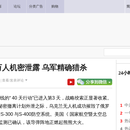
客
论坛
分类广告
购物
简
万人机密泄露 乌军精确猎杀
24
|
查看/发表评论
 40 天行动”已进入第3 天，战略绞索正显著收紧。
1
中
5 万人秘密撤离计划外泄之际，乌克兰无人机成功摧毁了俄罗
2
一
S-300 与S-400防空系统。美国《 国家航空暨太空总
3
热
理卫星监测已确认，该导弹阵地正燃起熊熊大火。
4
热