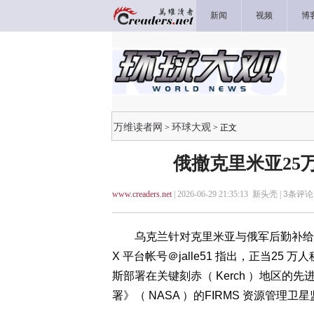
新闻
视频
博
万维读者网
环球大观
>
> 正文
俄撤克里米亚25
www.creaders.net
| 2026-06-29 21:35:13 新头壳 |
3
条评论 
乌克兰针对克里米亚与俄军后勤补给线的“
X 平台帐号＠jalle51 指出，正当2
斯部署在关键刻赤（ Kerch ）地区的先进
署》（ NASA ）的FIRMS 资源管