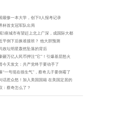
国最惨一本大学，创下0人报考记录
界杯首支冠军队出局
国3座城市有望赶上北上广深，成国际大都
近平倒下后换谁接班？ 他大胆预测
共政坛明星轰然坠落的背后
豪砸万亿人民币押注“它”！引爆基层怒火
普今天发文：共产党终于要动手了
曝“一号现在很生气”，蔡奇儿子要倒霉了
句话惹众怒！加入美国国籍 在美国定居的
议：蔡奇怎么了？