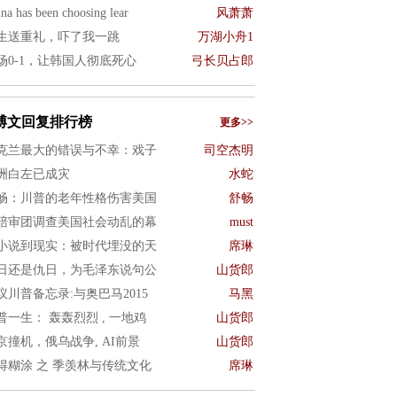
na has been choosing lear
风萧萧
生送重礼，吓了我一跳
万湖小舟1
场0-1，让韩国人彻底死心
弓长贝占郎
博文回复排行榜
更多>>
克兰最大的错误与不幸：戏子
司空杰明
洲白左已成灾
水蛇
畅：川普的老年性格伤害美国
舒畅
陪审团调查美国社会动乱的幕
must
小说到现实：被时代埋没的天
席琳
日还是仇日，为毛泽东说句公
山货郎
议川普备忘录:与奥巴马2015
马黑
普一生： 轰轰烈烈 , 一地鸡
山货郎
京撞机，俄乌战争, AI前景
山货郎
得糊涂 之 季羡林与传统文化
席琳