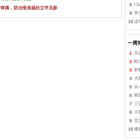
8
Chi
背疼痛，防治骨质疏松立竿见影
9
学
10
这
一周
1
乌
2
欧
3
舒
4
大
5
从
6
精
7
三
8
川
9
北
10
难