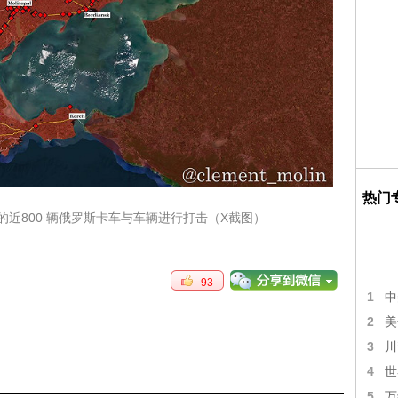
热门
近800 辆俄罗斯卡车与车辆进行打击（X截图）
93
1
中
2
美
3
川
4
世
5
万