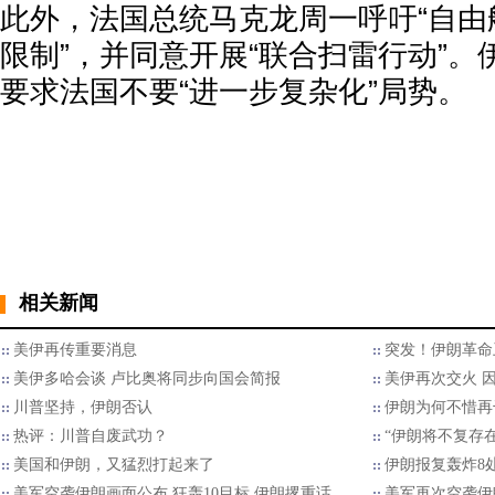
此外，法国总统马克龙周一呼吁“自由
限制”，并同意开展“联合扫雷行动”
要求法国不要“进一步复杂化”局势。
相关新闻
美伊再传重要消息
突发！伊朗革命
美伊多哈会谈 卢比奥将同步向国会简报
美伊再次交火 
川普坚持，伊朗否认
伊朗为何不惜再
热评：川普自废武功？
“伊朗将不复存在
美国和伊朗，又猛烈打起来了
伊朗报复轰炸8处
美军空袭伊朗画面公布 狂轰10目标 伊朗撂重话
美军再次空袭伊