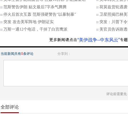
范斯警告伊朗 贴文最后7字杀气腾腾
荷莫兹货轮遇袭
停火后首次互轰 范斯强硬警告“以暴制暴”
卫星照揭巴林美
突发 攻击美军阵地 伊朗证实
突发：川普下令
万斯一通12个电话，干掉了白宫鹰派
美官员告诉路透
“美伊战争--中东风云”
当前新闻共有
0
条评论
分享到：
评论前需要先
全部评论