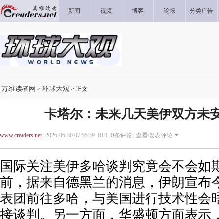
新闻
视频
博客
论坛
分类广告
万维读者网
环球大观
>
> 正文
卡塔尔：未来几天美伊双方未
www.creaders.net
| 2026-06-30 07:55:39 RFI |
0
条评论 |
查看/发表评论
国际关注美伊多哈谈判究竟会不会如
前，据来自德黑兰的消息，伊朗宣布今
表团前往多哈，与美国进行技术性会
接谈判。另一方面，华盛顿方面表示