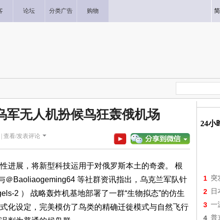
客
论坛
分类广告
购物
简
乌军无人机扮候鸟狂轰俄机场
24
|
查看/发表评论
进展，将新型科技运用于对俄罗斯本土的奇袭。 根
1
突
74 与＠Baoliaogeming64 等社群资讯指出，乌克兰军队针
2
日
els-2 ） 战略轰炸机基地部署了一群“生物拟态”的仿生
3
一
式化设定，完美模仿了鸟类的精确迁徙模式与自然飞行
4
普