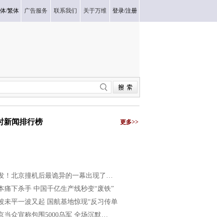
体
/
繁体
广告服务
联系我们
关于万维
登录
/
注册
小时新闻排行榜
更多>>
发！北京撞机后最诡异的一幕出现了…
本痛下杀手 中国千亿生产线秒变“废铁”
波未平一波又起 国航基地惊现“反习传单
京当众宣称包围5000乌军 全场沉默…