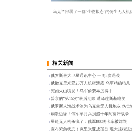
乌克兰部署了一群“生物拟态”的仿生无人机骗过俄
相关新闻
俄罗斯最大卫星通讯中心 一周2度遇袭
俄撤克里米亚25万人机密泄露 乌军精确猎杀
宛如火山喷发！乌军偷袭再度得手
普京的“第15次”最后期限 遭泽连斯基嘲笑
俄罗斯人海战术沦为乌克兰无人机炮灰 伤亡
崩溃边缘！俄军单月兵损超十年阿富汗战争
星链无人机杀疯了：俄军800辆卡车被炸毁
宣布紧急状态！克里米亚成孤岛 现大规模逃