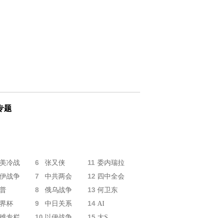
专题
6
11
美冷战
张又侠
委内瑞拉
7
12
伊战争
中共两会
四中全会
8
13
普
俄乌战争
何卫东
9
14
界杯
中日关系
AI
10
15
维专栏
以伊战争
大S