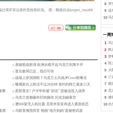
8
学
军雷达轰炸恩格斯机场。 图：翻摄自@jurgen_nauditt
9
这
10
马
49
一周
1
乌
2
欧
3
舒
4
民
基辅愈战愈强 欧洲从瞧不起乌克兰到离不开
5
大
普京败局已定，指日可待
6
三
战场上穿洞洞鞋？乌克兰士兵战术Crocs鞋曝光
7
精
曝俄新兵上阵活不过20分钟 签约到阵亡最多21天
8
北
惨重
惹怒普京? 卢卡申科被“训话” 恐被迫投入战争
9
难
乌克兰首都爆炸巨响频传 闪光划破夜空
10
出
遭660架无人机狂轰 克里米亚宣布进入紧急状态
难潮
乌斩首俄指挥官 艳丽“地方妈妈”是秘密武器