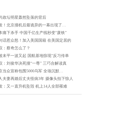
共政坛明星轰然坠落的背后
发！北京撞机后最诡异的一幕出现了…
本痛下杀手 中国千亿生产线秒变“废铁”
句话惹众怒！加入美国国籍 在美国定居的
议：蔡奇怎么了？
波未平一波又起 国航基地惊现“反习传单
议：刘俊华决死撞“一尊” 三巧合解读真
京当众宣称包围5000乌军 全场沉默…
人夫妻再婚后丈夫怪病3年 摄像头拍下惊人
发：又一直升机坠毁 机上14人全部罹难