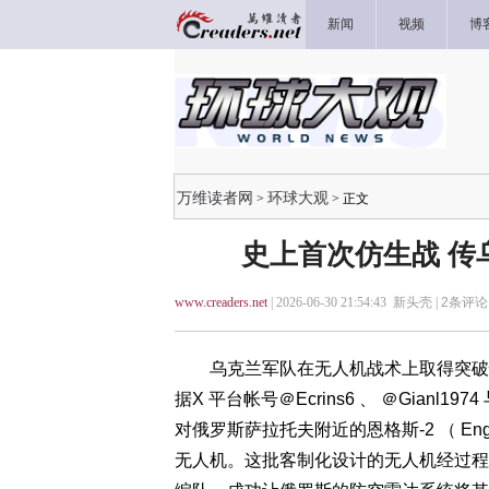
新闻
视频
博
万维读者网
环球大观
>
> 正文
史上首次仿生战 传
www.creaders.net
| 2026-06-30 21:54:43 新头壳 |
2
条评论 
乌克兰军队在无人机战术上取得突破性
据X 平台帐号＠Ecrins6 、 ＠Gianl19
对俄罗斯萨拉托夫附近的恩格斯-2 （ Eng
无人机。这批客制化设计的无人机经过程