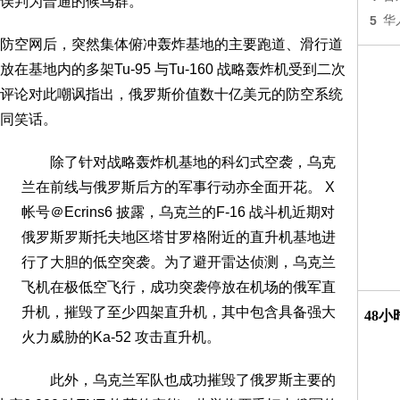
误判为普通的候鸟群。
5
华
空网后，突然集体俯冲轰炸基地的主要跑道、滑行道
基地内的多架Tu-95 与Tu-160 战略轰炸机受到二次
评论对此嘲讽指出，俄罗斯价值数十亿美元的防空系统
同笑话。
除了针对战略轰炸机基地的科幻式空袭，乌克
兰在前线与俄罗斯后方的军事行动亦全面开花。 X
帐号＠Ecrins6 披露，乌克兰的F-16 战斗机近期对
俄罗斯罗斯托夫地区塔甘罗格附近的直升机基地进
行了大胆的低空突袭。为了避开雷达侦测，乌克兰
飞机在极低空飞行，成功突袭停放在机场的俄军直
升机，摧毁了至少四架直升机，其中包含具备强大
48
火力威胁的Ka-52 攻击直升机。
此外，乌克兰军队也成功摧毁了俄罗斯主要的