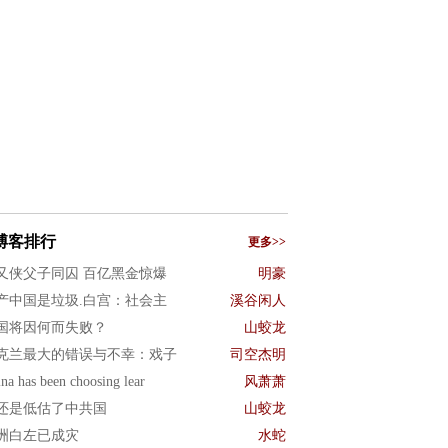
博客排行
更多>>
又侠父子同囚 百亿黑金惊爆
明豪
产中国是垃圾.白宫：社会主
溪谷闲人
国将因何而失败？
山蛟龙
克兰最大的错误与不幸：戏子
司空杰明
na has been choosing lear
风萧萧
还是低估了中共国
山蛟龙
洲白左已成灾
水蛇