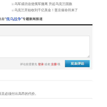
乌军成功迫使俄军撤离 升起乌克兰国旗
乌克兰开始收到千亿美金！普京催命符来了
“俄乌战争”
评论前需要先
登录
或者
注册
哦
而且必须付出高昂的代价。