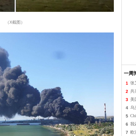
（X截图）
一周
1
张
2
共
3
美
4
乌
5
Chi
6
我
7
欧