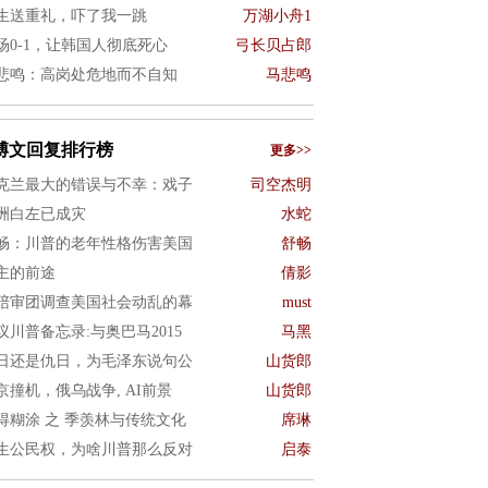
生送重礼，吓了我一跳
万湖小舟1
场0-1，让韩国人彻底死心
弓长贝占郎
悲鸣：高岗处危地而不自知
马悲鸣
博文回复排行榜
更多>>
克兰最大的错误与不幸：戏子
司空杰明
洲白左已成灾
水蛇
畅：川普的老年性格伤害美国
舒畅
主的前途
倩影
陪审团调查美国社会动乱的幕
must
议川普备忘录:与奥巴马2015
马黑
日还是仇日，为毛泽东说句公
山货郎
京撞机，俄乌战争, AI前景
山货郎
得糊涂 之 季羡林与传统文化
席琳
生公民权，为啥川普那么反对
启泰