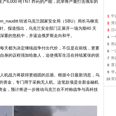
生产6,000 吨TNT 炸药的产能，此举将严重打击俄军的
1
中
nauditt 转述乌克兰国家安全局（SBU）局长马柳克
2
突
战略方针。报道指出，乌克兰安全部门正展开一场为期40 天
3
日
深重的危机中，并逼迫俄罗斯走向和平。
4
一
5
热
天都为决定继续战争付出代价，不仅是在前线，更要
6
一
自身的议程强加给敌人，迫使俄军生活在持续紧张的状
7
热
8
普
9
华
机战力将获得更稳固的后盾。根据今日最新消息，乌
10
突
欧元的资金，专门用于采购无人机。这笔款项是全新金融机
助资金，预计将进一步推动乌克兰在不对称战争与高科技