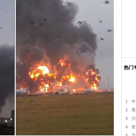
热门
1
中
2
美
3
川
4
世
5
万