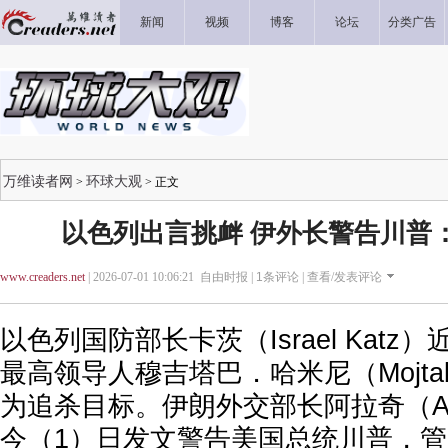
新闻
视频
博客
论坛
分类广告
万维读者网
环球大观
>
> 正文
以色列出言挑衅 伊外长警告川普
www.creaders.net
| 2026-07-01 10:06:21 自由时报 |
1
条评论 |
查看/发表评论
以色列国防部长卡茨（Israel Kat
最高领导人穆吉塔巴．哈米尼（Mojtaba
为追杀目标。伊朗外交部长阿拉奇（Abbas
今（1）日发文警告美国总统川普，管