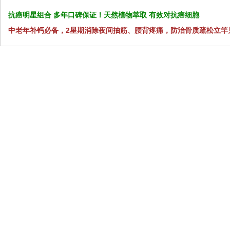
抗癌明星组合 多年口碑保证！天然植物萃取 有效对抗癌细胞
中老年补钙必备，2星期消除夜间抽筋、腰背疼痛，防治骨质疏松立竿