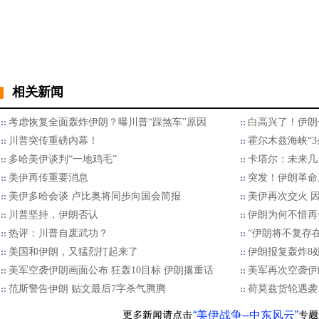
相关新闻
考虑恢复全面轰炸伊朗？曝川普“踩煞车”原因
白高兴了！伊朗
川普突传重磅内幕！
霍尔木兹海峡“3
多哈美伊谈判“一地鸡毛”
卡塔尔：未来几
美伊再传重要消息
突发！伊朗革命
美伊多哈会谈 卢比奥将同步向国会简报
美伊再次交火 
川普坚持，伊朗否认
伊朗为何不惜再
热评：川普自废武功？
“伊朗将不复存在
美国和伊朗，又猛烈打起来了
伊朗报复轰炸8处
美军空袭伊朗画面公布 狂轰10目标 伊朗撂重话
美军再次空袭伊
范斯警告伊朗 贴文最后7字杀气腾腾
荷莫兹货轮遇袭
“美伊战争--中东风云”