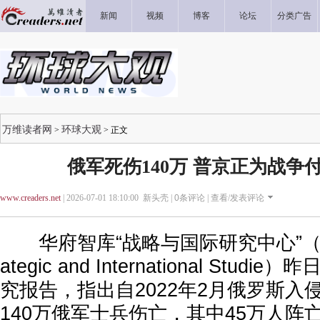
新闻
视频
博客
论坛
分类广告
万维读者网
环球大观
>
> 正文
俄军死伤140万 普京正为战争
www.creaders.net
| 2026-07-01 18:10:00 新头壳 |
0
条评论 |
查看/发表评论
华府智库“战略与国际研究中心”（the Cen
ategic and International Stu
究报告，指出自2022年2月俄罗斯入
140万俄军士兵伤亡，其中45万人阵