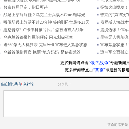
普京败局已定，指日可待
宛如火山喷发！
战场上穿洞洞鞋？乌克兰士兵战术Crocs鞋曝光
普京的“第15次
曝俄新兵上阵活不过20分钟 签约到阵亡最多21天
俄罗斯人海战术
惹怒普京? 卢卡申科被“训话” 恐被迫投入战争
崩溃边缘！俄军
乌克兰首都爆炸巨响频传 闪光划破夜空
星链无人机杀疯
遭660架无人机狂轰 克里米亚宣布进入紧急状态
宣布紧急状态！
乌斩首俄指挥官 艳丽“地方妈妈”是秘密武器
遭乌军全面孤立
“俄乌战争”
“普京”
当前新闻共有
0
条评论
分享到：
评论前需要先