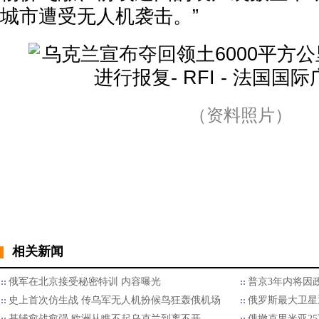
城市遭受无人机袭击。”
（资料照片）
相关新闻
俄军在北京接受秘密特训 内容曝光
普京3年内将因
史上首次仿生战 传乌军无人机扮候鸟狂轰俄机场
俄罗斯最大卫星
基辅愈战愈强 欧洲从瞧不起乌克兰到离不开
俄撤克里米亚2