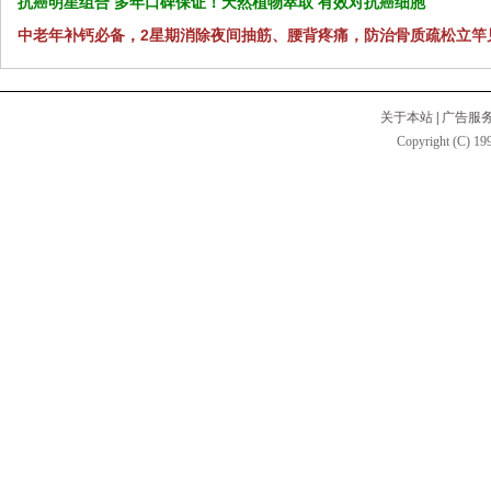
抗癌明星组合 多年口碑保证！天然植物萃取 有效对抗癌细胞
中老年补钙必备，2星期消除夜间抽筋、腰背疼痛，防治骨质疏松立竿
关于本站
|
广告服
Copyright (C) 199