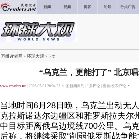
新闻
视频
博客
论坛
分类广告
万维读者网
环球大观
>
> 正文
“乌克兰，更能打了” 北京
www.creaders.net
| 2026-07-01 20:04:23 中国新闻周刊 |
1
条评论 |
查看/发表评论
当地时间6月28日晚，乌克兰出动无
克拉斯诺达尔边疆区和雅罗斯拉夫尔
中目标距离俄乌边境线700公里。乌
后称，将继续采取“削弱俄罗斯战争能