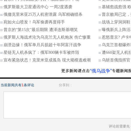
俄罗斯最大卫星通讯中心 一周2度遇袭
基辅愈战愈强 
俄撤克里米亚25万人机密泄露 乌军精确猎杀
普京败局已定，
宛如火山喷发！乌军偷袭再度得手
战场上穿洞洞鞋？
普京的“第15次”最后期限 遭泽连斯基嘲笑
曝俄新兵上阵活不
俄罗斯人海战术沦为乌克兰无人机炮灰 伤亡惨重
惹怒普京? 卢卡
崩溃边缘！俄军单月兵损超十年阿富汗战争
乌克兰首都爆炸
星链无人机杀疯了：俄军800辆卡车被炸毁
遭660架无人
宣布紧急状态！克里米亚成孤岛 现大规模逃难潮
乌斩首俄指挥官
“俄乌战争”
当前新闻共有
1
条评论
分享到：
评论前需要先