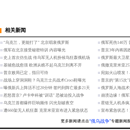
相关新闻
“乌克兰，更能打了” 北京唱衰俄罗斯
俄军死伤140
俄军在北京接受秘密特训 内容曝光
普京3年内将因
史上首次仿生战 传乌军无人机扮候鸟狂轰俄机场
俄罗斯最大卫星
基辅愈战愈强 欧洲从瞧不起乌克兰到离不开
俄撤克里米亚2
普京败局已定，指日可待
宛如火山喷发！
战场上穿洞洞鞋？乌克兰士兵战术Crocs鞋曝光
普京的“第15次
曝俄新兵上阵活不过20分钟 签约到阵亡最多21天
俄罗斯人海战术
惹怒普京? 卢卡申科被“训话” 恐被迫投入战争
崩溃边缘！俄军
乌克兰首都爆炸巨响频传 闪光划破夜空
星链无人机杀疯
遭660架无人机狂轰 克里米亚宣布进入紧急状态
宣布紧急状态！
“俄乌战争”