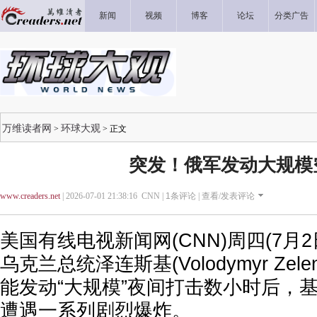
新闻
视频
博客
论坛
分类广告
万维读者网
环球大观
>
> 正文
突发！俄军发动大规模
www.creaders.net
| 2026-07-01 21:38:16 CNN |
1
条评论 |
查看/发表评论
美国有线电视新闻网(CNN)周四(7月
乌克兰总统泽连斯基(Volodymyr Zel
能发动“大规模”夜间打击数小时后，
遭遇一系列剧烈爆炸。