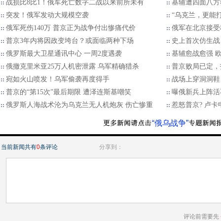
战损比8比1！俄军死亡数字二战以来前所未有
基辅遭四面八方
突发！俄军发动大规模空袭
“乌克兰，更能
俄军死伤140万 普京正为战争付出惨痛代价
俄军在北京接受
普京3年内将因政变垮台？或面临两种下场
史上首次仿生战
俄罗斯最大卫星通讯中心 一周2度遇袭
基辅愈战愈强 
俄撤克里米亚25万人机密泄露 乌军精确猎杀
普京败局已定，
宛如火山喷发！乌军偷袭再度得手
战场上穿洞洞鞋？
普京的“第15次”最后期限 遭泽连斯基嘲笑
曝俄新兵上阵活不
俄罗斯人海战术沦为乌克兰无人机炮灰 伤亡惨重
惹怒普京? 卢卡
“俄乌战争”
当前新闻共有
0
条评论
分享到：
评论前需要先