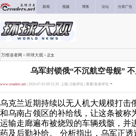
新闻
视频
博客
论坛
分类广告
万维读者网
环球大观
>
> 正文
乌军封锁俄“不沉航空母舰” 
www.creaders.net
| 2026-07-03 09:52:26 上报 |
0
条评论 |
查看/发表评论
乌克兰近期持续以无人机大规模打击
和乌南占领区的补给线，让这条被称为
运输走廊遍布被烧毁的车辆残骸，并
药及后勤补给。 分析指出，乌军正透