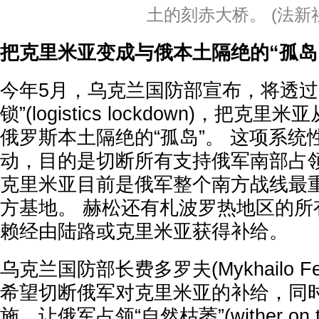
土的刻赤大桥。 (法新
把克里米亚变成与俄本土隔绝的“孤岛
今年5月，乌克兰国防部宣布，将透过
锁”(logistics lockdown)，把
俄罗斯本土隔绝的“孤岛”。 这项系
动，目的是切断所有支持俄军南部占
克里米亚目前是俄军整个南方战线最
方基地。 赫松还有札波罗热地区的所
赖经由陆路或克里米亚获得补给。
乌克兰国防部长费多罗夫(Mykhailo F
希望切断俄军对克里米亚的补给，同
施，让俄军占领“自然枯萎”(wither on t