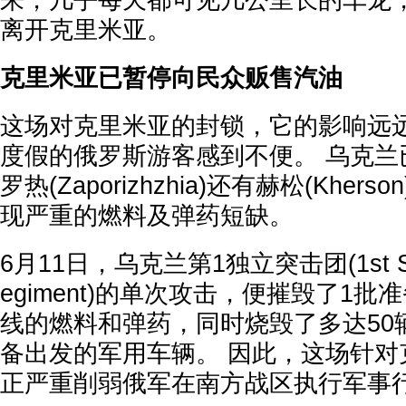
来，几乎每天都可见几公里长的车龙
离开克里米亚。
克里米亚已暂停向民众贩售汽油
这场对克里米亚的封锁，它的影响远
度假的俄罗斯游客感到不便。 乌克兰
罗热(Zaporizhzhia)还有赫松(Khe
现严重的燃料及弹药短缺。
6月11日，乌克兰第1独立突击团(1st Sepa
egiment)的单次攻击，便摧毁了1
线的燃料和弹药，同时烧毁了多达50
备出发的军用车辆。 因此，这场针对
正严重削弱俄军在南方战区执行军事