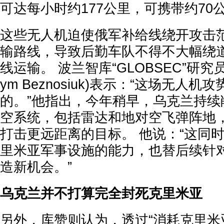
可达每小时约177公里，可携带约70
这些无人机迫使俄军补给线绕开攻击
输路线，导致后勤车队不得不大幅绕
线运输。 波兰智库“GLOBSEC”研究
ym Beznosiuk)表示：“这场无人
的。”他指出，今年稍早，乌克兰持续
空系统，包括雷达和地对空飞弹阵地
打击更远距离的目标。 他说：“这同
里米亚军事设施的能力，也替后续针
造新机会。”
乌克兰并不打算完全封死克里米亚
另外，库赞则认为，透过“消耗克里米