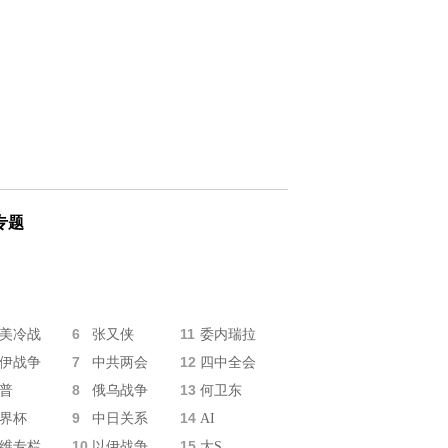
专题
6
11
美冷战
张又侠
委内瑞拉
7
12
伊战争
中共两会
四中全会
8
13
普
俄乌战争
何卫东
9
14
界杯
中日关系
AI
10
15
维专栏
以伊战争
大S