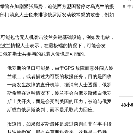
举旨在加剧紧张局势，迫使西方盟国暂停对乌克兰的援
5
中
部门消息人士也未排除俄罗斯发动较常规的攻击，例如
情境可能包含无人机袭击波兰关键基础设施，例如发电站，
位波兰情报人士表示，在最极端的情况下，可能会发
或白俄罗斯士兵参与的武装入侵也是可能的。
俄罗斯的借口可能是，由于GPS 故障而意外闯入波
兰领土，或者描述为可疑的救援任务，目的是回收
一架发生故障的直升机等。据消息人士透露，俄罗
斯希望在这种情况下，波兰不会向俄罗斯或白俄罗
斯士兵开火，而是会受到美国的压力，被迫与俄罗
48
斯或白俄罗斯谈判，而不是采取武力回应。
报道指，如果俄罗斯最终是透过谈判而非军事手段
从波兰撤军，那么在莫斯科看来，这将是一场胜