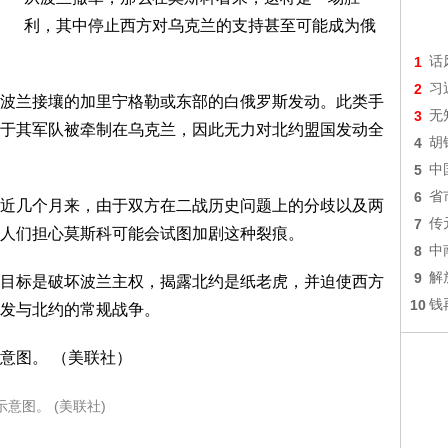
利，其中停止西方对乌克兰的支持甚至可能成为俄
1
话
2
习
波兰接壤的加里宁格勒或东部的白俄罗斯发动。此类手
3
无
于其军队被牵制在乌克兰，因此无力对北约盟国发动全
4
胡
5
中
6
省
近几个月来，由于双方在二战历史问题上的分歧以及两
7
传
人们担心莫斯科可能会试图加剧这种裂痕。
8
中
9
解
目标是破坏波兰主权，揭露北约是纸老虎，并迫使西方
10
钱
发与北约的常规战争。
示意图。 (美联社)