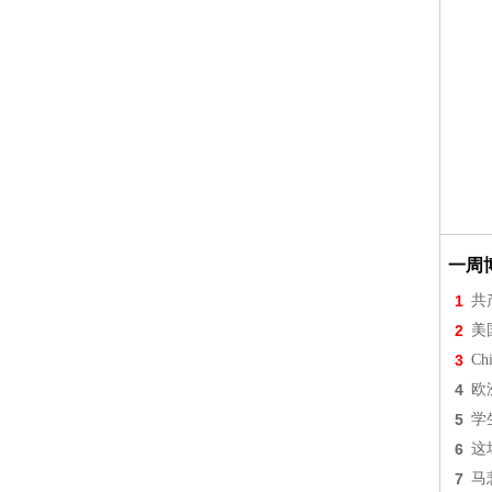
一周
1
共
2
美
3
Chi
4
欧
5
学
6
这
7
马