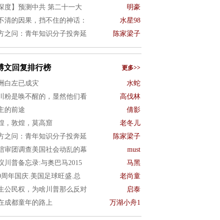
深度】预测中共 第二十一大
明豪
不清的因果，挡不住的神话：
水星98
方之问：青年知识分子投奔延
陈家梁子
博文回复排行榜
更多>>
洲白左已成灾
水蛇
川粉是唤不醒的，显然他们看
高伐林
主的前途
倩影
煌，敦煌，莫高窟
老冬儿
方之问：青年知识分子投奔延
陈家梁子
陪审团调查美国社会动乱的幕
must
议川普备忘录:与奥巴马2015
马黑
50周年国庆.美国足球旺盛.总
老尚童
生公民权，为啥川普那么反对
启泰
在成都童年的路上
万湖小舟1