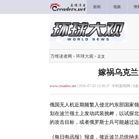
新闻
视频
博
万维读者网
环球大观
>
> 正文
嫁祸乌克兰
www.creaders.net
| 2026-07-03 13:36:37 中时新闻网 |
0
条
俄国无人机近期频繁入侵北约东部国家领
划在波兰领土上发动武装挑衅，以试探北
的攻击目标，或者俄罗斯士兵可能越过边
《每日电讯报》报道，接近波兰总统纳夫