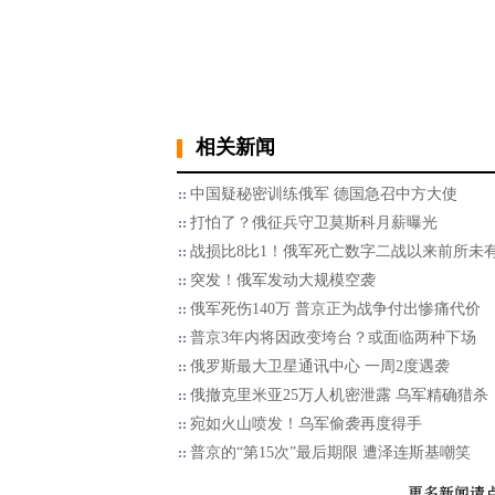
相关新闻
中国疑秘密训练俄军 德国急召中方大使
打怕了？俄征兵守卫莫斯科月薪曝光
战损比8比1！俄军死亡数字二战以来前所未
突发！俄军发动大规模空袭
俄军死伤140万 普京正为战争付出惨痛代价
普京3年内将因政变垮台？或面临两种下场
俄罗斯最大卫星通讯中心 一周2度遇袭
俄撤克里米亚25万人机密泄露 乌军精确猎杀
宛如火山喷发！乌军偷袭再度得手
普京的“第15次”最后期限 遭泽连斯基嘲笑