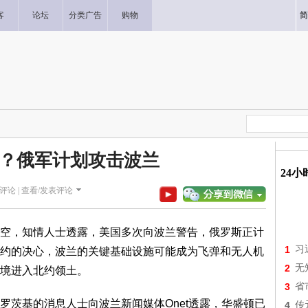
客
论坛
分类广告
购物
简
？俄军计划攻击波兰
24
评论 |
查看/发表评论
空，知情人士透露，美国多次向波兰警告，俄罗斯正计
1
习
约的决心，波兰的关键基础设施可能成为飞弹和无人机
2
无
境进入北约领土。
3
省
罗茨基的消息人士向波兰新闻媒体Onet透露，华盛顿已
4
传