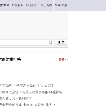
体
/
繁体
广告服务
联系我们
关于万维
登录
/
注册
小时新闻排行榜
更多>>
近平劲敌 儿子突发文曝他是“功夫高手
知到令人震惊！习苦心经营多年的神话轰塌
市合并，又一枪打响了
元老帮突然发难 中南海“大总管”换人？