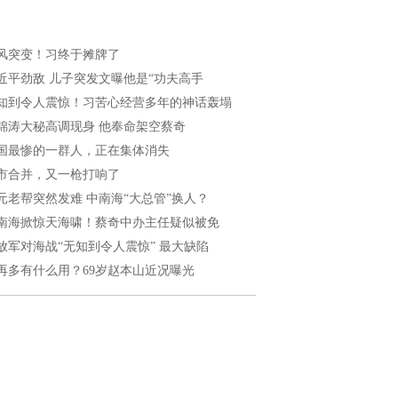
风突变！习终于摊牌了
近平劲敌 儿子突发文曝他是“功夫高手
知到令人震惊！习苦心经营多年的神话轰塌
锦涛大秘高调现身 他奉命架空蔡奇
国最惨的一群人，正在集体消失
市合并，又一枪打响了
元老帮突然发难 中南海“大总管”换人？
南海掀惊天海啸！蔡奇中办主任疑似被免
放军对海战“无知到令人震惊” 最大缺陷
再多有什么用？69岁赵本山近况曝光