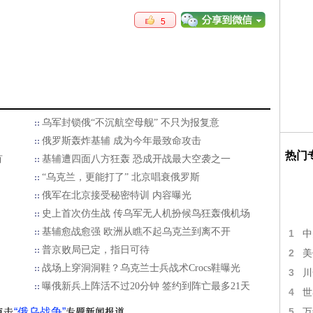
5
乌军封锁俄“不沉航空母舰” 不只为报复意
俄罗斯轰炸基辅 成为今年最致命攻击
热门
有
基辅遭四面八方狂轰 恐成开战最大空袭之一
“乌克兰，更能打了” 北京唱衰俄罗斯
俄军在北京接受秘密特训 内容曝光
史上首次仿生战 传乌军无人机扮候鸟狂轰俄机场
基辅愈战愈强 欧洲从瞧不起乌克兰到离不开
1
中
普京败局已定，指日可待
2
美
战场上穿洞洞鞋？乌克兰士兵战术Crocs鞋曝光
3
川
曝俄新兵上阵活不过20分钟 签约到阵亡最多21天
4
世
“俄乌战争”
5
万