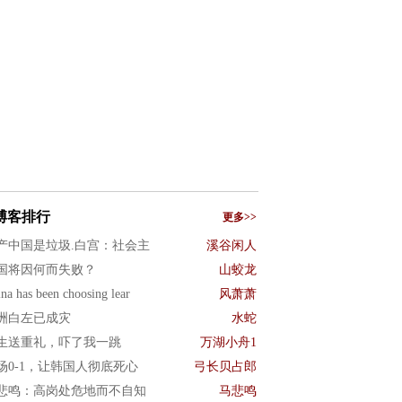
博客排行
更多>>
产中国是垃圾.白宫：社会主
溪谷闲人
国将因何而失败？
山蛟龙
na has been choosing lear
风萧萧
洲白左已成灾
水蛇
生送重礼，吓了我一跳
万湖小舟1
场0-1，让韩国人彻底死心
弓长贝占郎
悲鸣：高岗处危地而不自知
马悲鸣