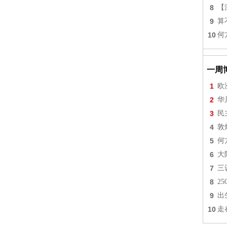
8
【
9
算
10
何
一周
1
欧
2
华
3
民
4
敦
5
何
6
大
7
三
8
2
9
出
10
走