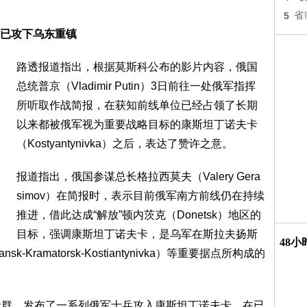
5
省
已攻下乌东重镇
路透报道指出，根据莫斯科公布的影片内容，俄国
总统普京（Vladimir Putin）3日前往一处俄军指挥
所听取作战简报，在获知前线单位已经占领了长期
以来都被俄军视为重要战略目标的康斯坦丁诺夫卡
（Kostyantynivka）之后，表达了赞许之意。
报道指出，俄国参谋总长格拉西莫夫（Valery Gera
simov）在简报时，表示目前俄军南方前线仍在持续
推进，借此达成“解放”顿内茨克（Donetsk）地区的
目标，强调康斯坦丁诺夫卡，是乌军在斯拉夫扬斯
48
-Kramatorsk-Kostiantynivka）等重要据点所构成的
am社群，发布了一系列俄军士兵攻入康斯坦丁诺夫卡，在已