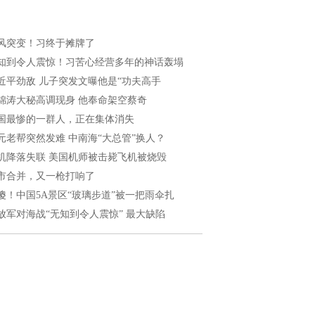
风突变！习终于摊牌了
知到令人震惊！习苦心经营多年的神话轰塌
近平劲敌 儿子突发文曝他是“功夫高手
锦涛大秘高调现身 他奉命架空蔡奇
国最惨的一群人，正在集体消失
元老帮突然发难 中南海“大总管”换人？
机降落失联 美国机师被击毙飞机被烧毁
市合并，又一枪打响了
傻！中国5A景区“玻璃步道”被一把雨伞扎
放军对海战“无知到令人震惊” 最大缺陷