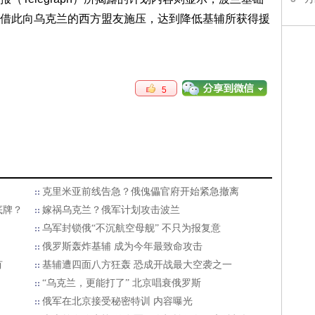
借此向乌克兰的西方盟友施压，达到降低基辅所获得援
5
克里米亚前线告急？俄傀儡官府开始紧急撤离
底牌？
嫁祸乌克兰？俄军计划攻击波兰
乌军封锁俄“不沉航空母舰” 不只为报复意
俄罗斯轰炸基辅 成为今年最致命攻击
有
基辅遭四面八方狂轰 恐成开战最大空袭之一
“乌克兰，更能打了” 北京唱衰俄罗斯
俄军在北京接受秘密特训 内容曝光