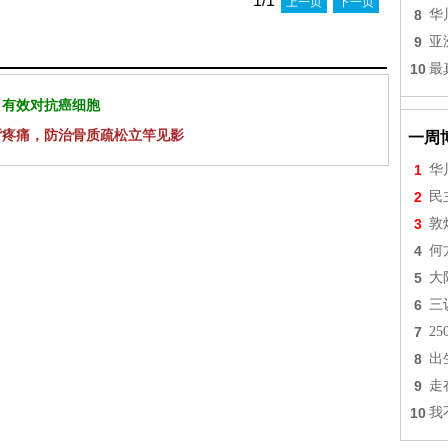
1/1
上一页
下一页
8
华
9
亚
10
最
 有效对抗癌细胞
背疼痛，防治骨质疏松立竿见影
一周
1
华
2
民
3
敦
4
何
5
大
6
三
7
2
8
出
9
走
10
我