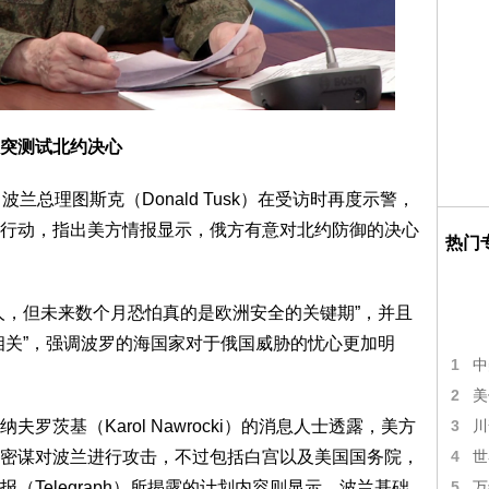
突测试北约决心
兰总理图斯克（Donald Tusk）在受访时再度示警，
行动，指出美方情报显示，俄方有意对北约防御的决心
热门
人，但未来数个月恐怕真的是欧洲安全的关键期”，并且
相关”，强调波罗的海国家对于俄国威胁的忧心更加明
1
中
2
美
3
茨基（Karol Nawrocki）的消息人士透露，美方
川
4
密谋对波兰进行攻击，不过包括白宫以及美国国务院，
世
5
（Telegraph）所揭露的计划内容则显示，波兰基础
万