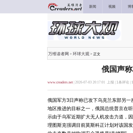
新闻
视频
博
万维读者网
环球大观
>
> 正文
俄国声称
www.creaders.net
| 2026-07-03 20:17:01 上报 |
1
条评论 |
俄国军方3日声称已攻下乌克兰东部另一
地区推进的目标之一，俄国总统普京在听
示由于乌军近期扩大无人机攻击力道，因
理图斯克强调目前莫斯科正计划对该国发