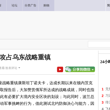
客
论坛
分类广告
购物
简
攻占乌东战略重镇
24
查看/发表评论
座战略重镇康斯坦丁诺夫卡，达成长期以来在顿内茨克
1
无
取报告后，大加赞赏俄军所达成的战略成就，同时也指
2
习
此有必要扩大境内安全区块的划设；与此同时，波兰总
3
传
动军事挑衅的行为，借此测试北约防御决心与能力，因
4
飞