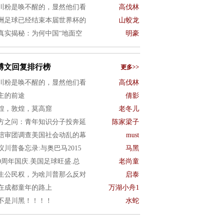
川粉是唤不醒的，显然他们看
高伐林
洲足球已经结束本届世界杯的
山蛟龙
真实揭秘：为何中国“地面空
明豪
博文回复排行榜
更多>>
川粉是唤不醒的，显然他们看
高伐林
主的前途
倩影
煌，敦煌，莫高窟
老冬儿
方之问：青年知识分子投奔延
陈家梁子
陪审团调查美国社会动乱的幕
must
议川普备忘录:与奥巴马2015
马黑
50周年国庆.美国足球旺盛.总
老尚童
生公民权，为啥川普那么反对
启泰
在成都童年的路上
万湖小舟1
不是川黑！！！！
水蛇