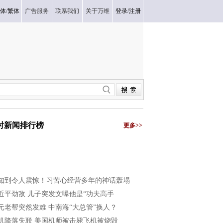
体
/
繁体
广告服务
联系我们
关于万维
登录
/
注册
小时新闻排行榜
更多>>
知到令人震惊！习苦心经营多年的神话轰塌
近平劲敌 儿子突发文曝他是“功夫高手
元老帮突然发难 中南海“大总管”换人？
机降落失联 美国机师被击毙飞机被烧毁