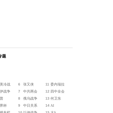
专题
6
11
美冷战
张又侠
委内瑞拉
7
12
伊战争
中共两会
四中全会
8
13
普
俄乌战争
何卫东
9
14
界杯
中日关系
AI
10
15
维专栏
以伊战争
大S