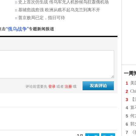
史上首次仿生战 传乌军无人机扮候鸟狂轰俄机场
基辅愈战愈强 欧洲从瞧不起乌克兰到离不开
普京败局已定，指日可待
“俄乌战争”
一周
1
美
评论前需要先
登录
或者
注册
哦
2
Chi
3
【
4
算
5
何
6
郭
7
《