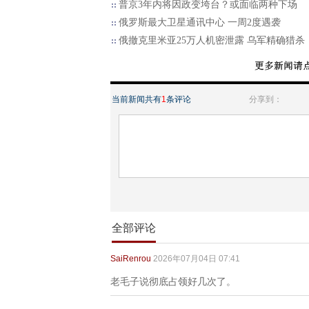
普京3年内将因政变垮台？或面临两种下场
俄罗斯最大卫星通讯中心 一周2度遇袭
俄撤克里米亚25万人机密泄露 乌军精确猎杀
当前新闻共有
1
条评论
分享到：
全部评论
SaiRenrou
2026年07月04日 07:41
老毛子说彻底占领好几次了。