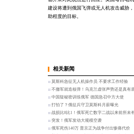
建设将遭到俄国飞弹或无人机攻击威胁，
助程度的目标。
相关新闻
莫斯科急征无人机操作员 不要求工作经验
不撤军就造核弹！乌克兰虚张声势还是真有
中国疑秘密训练俄军 德国急召中方大使
打怕了？俄征兵守卫莫斯科月薪曝光
战损比8比1！俄军死亡数字二战以来前所未
突发！俄军发动大规模空袭
俄军死伤140万 普京正为战争付出惨痛代价