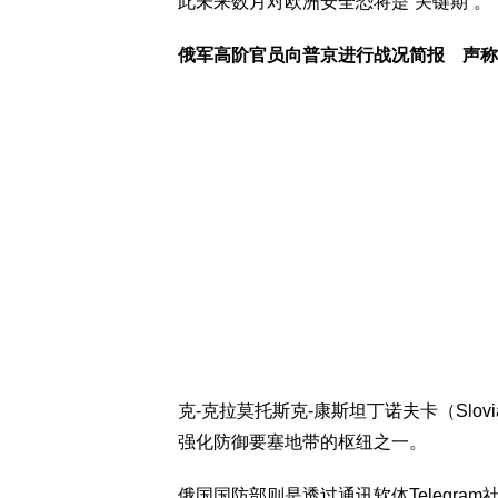
此未来数月对欧洲安全恐将是“关键期”。
俄军高阶官员向普京进行战况简报 声称
克-克拉莫托斯克-康斯坦丁诺夫卡（Sloviansk
强化防御要塞地带的枢纽之一。
俄国国防部则是透过通讯软体Telegr