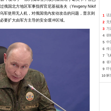
国北方地区军事指挥官尼基福洛夫（Yevgeny Nikif
解决乌军使用无人机，对俄国境内发动攻击的问题，普京则
1
话
必要扩大由军方主导的安全缓冲区域。
2
无
3
习
4
胡
5
中
6
传
7
飞
8
省
9
吓
10
解