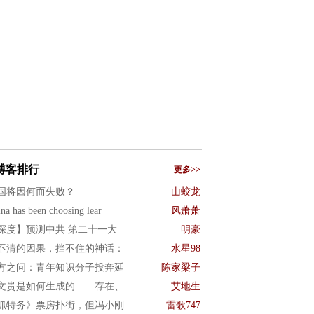
博客排行
更多>>
国将因何而失败？
山蛟龙
na has been choosing lear
风萧萧
深度】预测中共 第二十一大
明豪
不清的因果，挡不住的神话：
水星98
方之问：青年知识分子投奔延
陈家梁子
文贵是如何生成的——存在、
艾地生
抓特务》票房扑街，但冯小刚
雷歌747