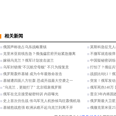
相关新闻
俄国声称攻占乌东战略重镇
莫斯科急征无人
克里米亚前线告急？俄傀儡官府开始紧急撤离
不撤军就造核弹
嫁祸乌克兰？俄军计划攻击波兰
中国疑秘密训练
乌军封锁俄“不沉航空母舰” 不只为报复意
打怕了？俄征兵
俄罗斯轰炸基辅 成为今年最致命攻击
战损比8比1！
基辅遭四面八方狂轰 恐成开战最大空袭之一
突发！俄军发动
“乌克兰，更能打了” 北京唱衰俄罗斯
俄军死伤140
俄军在北京接受秘密特训 内容曝光
普京3年内将因
史上首次仿生战 传乌军无人机扮候鸟狂轰俄机场
俄罗斯最大卫星
基辅愈战愈强 欧洲从瞧不起乌克兰到离不开
俄撤克里米亚2