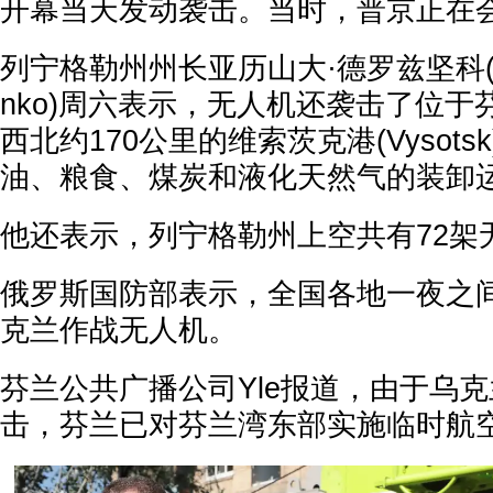
开幕当天发动袭击。当时，普京正在
列宁格勒州州长亚历山大·德罗兹坚科(Alex
nko)周六表示，无人机还袭击了位
西北约170公里的维索茨克港(Vysot
油、粮食、煤炭和液化天然气的装卸
他还表示，列宁格勒州上空共有72架
俄罗斯国防部表示，全国各地一夜之间
克兰作战无人机。
芬兰公共广播公司Yle报道，由于乌
击，芬兰已对芬兰湾东部实施临时航