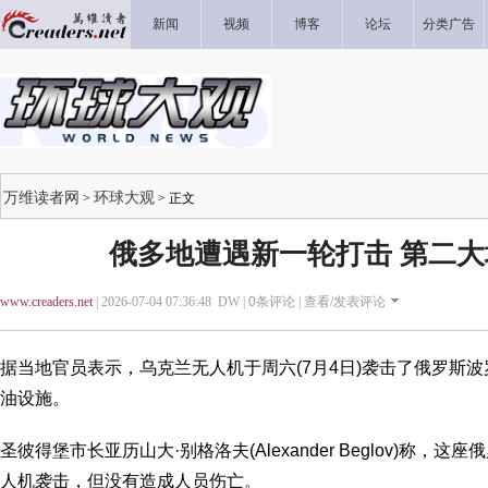
新闻
视频
博客
论坛
分类广告
万维读者网
环球大观
>
> 正文
俄多地遭遇新一轮打击 第二
www.creaders.net
| 2026-07-04 07:36:48 DW |
0
条评论 |
查看/发表评论
据当地官员表示，乌克兰无人机于周六(7月4日)袭击了俄罗斯
油设施。
圣彼得堡市长亚历山大·别格洛夫(Alexander Beglov)称，
人机袭击，但没有造成人员伤亡。