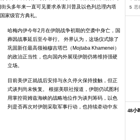
朗街头多年来一直可见要求杀害川普及以色列总理内塔
5
恶
国家级官方典礼。
哈梅内伊今年2月在伊朗战争初期的空袭中身亡，国
葬因战事延后至今举行。 外界认为，这场仪式除了
巩固新任最高领袖穆吉塔巴（Mojtaba Khamenei）
的政治正当性，也向国内外展现伊朗仍将维持强硬
立场。
目前美伊正就战后安排与永久停火保持接触，但正
式谈判尚未恢复。 根据美联社报道，伊朗仍试图利
用掌控荷姆兹海峡的战略地位作为谈判筹码，以色
列是否再次对伊朗采取军事行动，也持续牵动中东
48