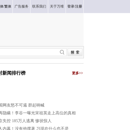
体
/
繁体
广告服务
联系我们
关于万维
登录
/
注册
小时新闻排行榜
更多>>
国网友怒不可遏 群起呐喊
再隐瞒！李谷一曝光宋祖英走上高位的真相
京失控 185万人逃离 惨状惊人
人内幕！没有他撑著 习现在什么也不是