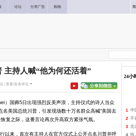
客
论坛
分类广告
购物
简
 主持人喊“他为何还活着”
24
论 |
查看/发表评论
menei）国葬5日出现强烈反美声浪，主持仪式的诗人当众
1
中
”点名美国总统川普，引发现场数十万名群众高喊“美国去
2
不
尚未恢复之际，这番言论再次升高双方紧张气氛。
3
北
行以来，首次有主持人在官方仪式上公开点名川普并呼
4
惊