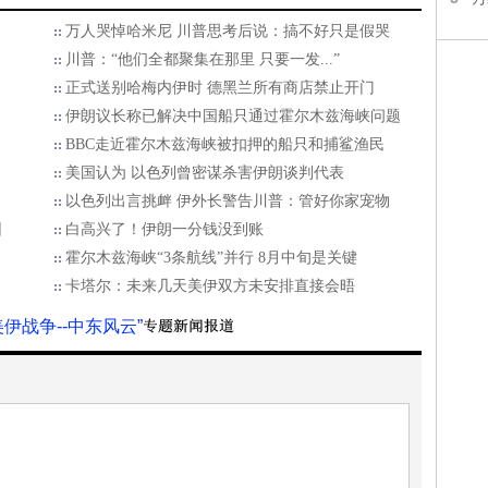
万人哭悼哈米尼 川普思考后说：搞不好只是假哭
川普：“他们全都聚集在那里 只要一发...”
正式送别哈梅内伊时 德黑兰所有商店禁止开门
伊朗议长称已解决中国船只通过霍尔木兹海峡问题
BBC走近霍尔木兹海峡被扣押的船只和捕鲨渔民
美国认为 以色列曾密谋杀害伊朗谈判代表
以色列出言挑衅 伊外长警告川普：管好你家宠物
因
白高兴了！伊朗一分钱没到账
霍尔木兹海峡“3条航线”并行 8月中旬是关键
卡塔尔：未来几天美伊双方未安排直接会晤
美伊战争--中东风云”