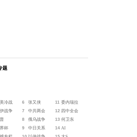
专题
6
11
美冷战
张又侠
委内瑞拉
7
12
伊战争
中共两会
四中全会
8
13
普
俄乌战争
何卫东
9
14
界杯
中日关系
AI
10
15
维专栏
以伊战争
大S