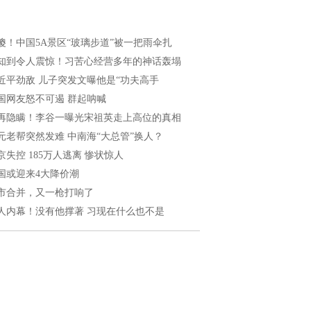
傻！中国5A景区“玻璃步道”被一把雨伞扎
知到令人震惊！习苦心经营多年的神话轰塌
近平劲敌 儿子突发文曝他是“功夫高手
国网友怒不可遏 群起呐喊
再隐瞒！李谷一曝光宋祖英走上高位的真相
元老帮突然发难 中南海“大总管”换人？
京失控 185万人逃离 惨状惊人
国或迎来4大降价潮
市合并，又一枪打响了
人内幕！没有他撑著 习现在什么也不是