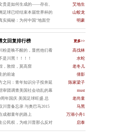
文贵是如何生成的——存在、
艾地生
洲足球已经结束本届世界杯的
山蛟龙
真实揭秘：为何中国“地面空
明豪
博文回复排行榜
更多>>
川粉是唤不醒的，显然他们看
高伐林
不是川黑！！！！
水蛇
煌，敦煌，莫高窟
老冬儿
主的前途
倩影
方之问：青年知识分子投奔延
陈家梁子
陪审团调查美国社会动乱的幕
must
50周年国庆.美国足球旺盛.总
老尚童
议川普备忘录:与奥巴马2015
马黑
在成都童年的路上
万湖小舟1
生公民权，为啥川普那么反对
启泰