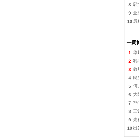
8
郭
9
亚
10
最
一周
1
华
2
我
3
敦
4
民
5
何
6
大
7
2
8
三
9
走
10
出