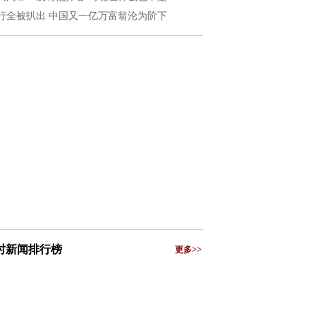
行全被扒出 中国又一亿万富翁沦为阶下
小时新闻排行榜
更多>>