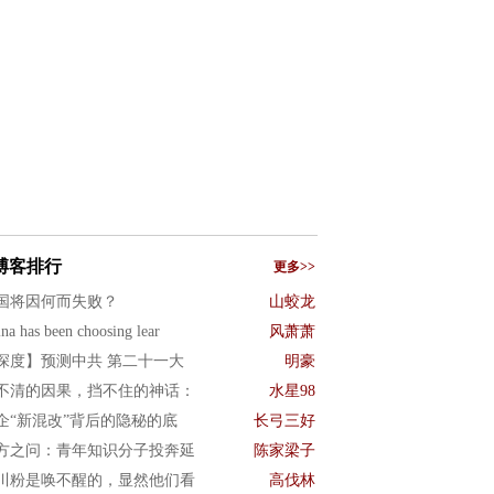
博客排行
更多>>
国将因何而失败？
山蛟龙
na has been choosing lear
风萧萧
深度】预测中共 第二十一大
明豪
不清的因果，挡不住的神话：
水星98
企“新混改”背后的隐秘的底
长弓三好
方之问：青年知识分子投奔延
陈家梁子
川粉是唤不醒的，显然他们看
高伐林