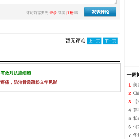
评论前需要先
登录
或者
注册
哦
暂无评论
上一页
下一页
 有效对抗癌细胞
一周
背疼痛，防治骨质疏松立竿见影
1
美
2
Chi
3
【
4
算
5
私
6
何
7
华