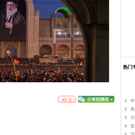
热门
1
1
中
2
美
3
川
4
世
5
万