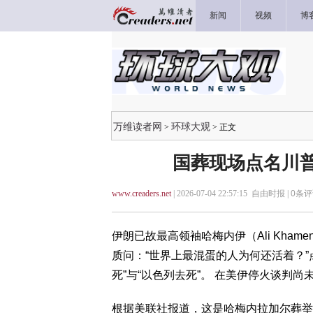
新闻
视频
博
万维读者网
环球大观
>
> 正文
国葬现场点名川普
www.creaders.net
| 2026-07-04 22:57:15 自由时报 |
0
条评
伊朗已故最高领袖哈梅内伊（Ali Kha
质问：“世界上最混蛋的人为何还活着？
死”与“以色列去死”。 在美伊停火谈判
根据美联社报道，这是哈梅内拉加尔葬举