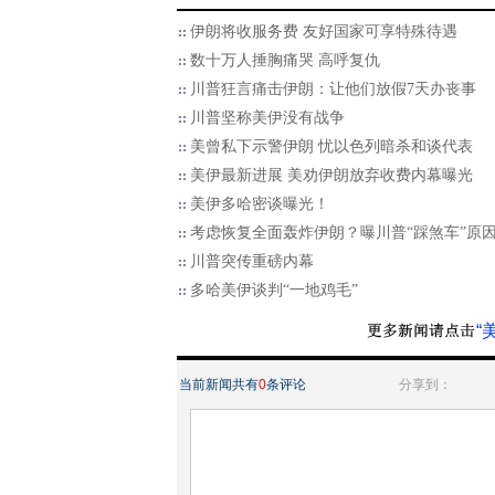
伊朗将收服务费 友好国家可享特殊待遇
数十万人捶胸痛哭 高呼复仇
川普狂言痛击伊朗：让他们放假7天办丧事
川普坚称美伊没有战争
美曾私下示警伊朗 忧以色列暗杀和谈代表
美伊最新进展 美劝伊朗放弃收费内幕曝光
美伊多哈密谈曝光！
考虑恢复全面轰炸伊朗？曝川普“踩煞车”原
川普突传重磅内幕
多哈美伊谈判“一地鸡毛”
“
当前新闻共有
0
条评论
分享到：