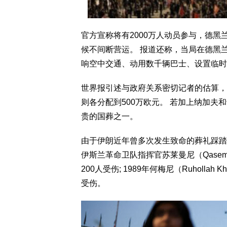
官方宣称将有2000万人动员参与，德黑
候不间断营运。 报道还称，当局在德黑
响空中交通、动用数千辆巴士、设置临时
世界报引述与政府关系密切记者的估算，
则各分配到500万欧元。 若加上纳加
贵的国葬之一。
由于伊朗近年曾多次发生致命的葬礼踩踏事
伊斯兰革命卫队指挥官苏莱曼尼（Qasem 
200人受伤; 1989年何梅尼（Ruholl
受伤。