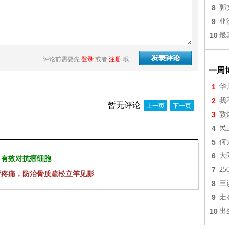
8
郭
9
亚
10
最
评论前需要先
登录
或者
注册
哦
一周
1
华
2
我
暂无评论
上一页
下一页
3
敦
4
民
5
何
6
大
 有效对抗癌细胞
7
2
背疼痛，防治骨质疏松立竿见影
8
三
9
走
10
出