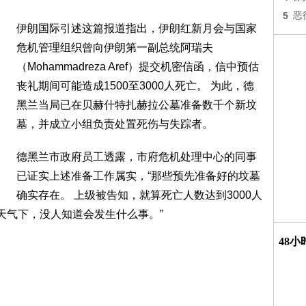
5
恶
伊朗国际引述这篇报道指出，伊朗红新月会与国家
危机管理组织曾向伊朗第一副总统阿瑞夫
（Mohammadreza Aref）提交机密信函，信中预估
丧礼期间可能造成1500至3000人死亡。 为此，德
黑兰当局已在贝赫什特扎赫拉公墓准备数千个新坟
墓，并成立小组负责处置死伤与失踪者。
德黑兰市政府员工透露，市府危机处理中心的同事
已证实上述准备工作属实，“那些预先准备好的坟墓
确实存在。 上级被告知，就算死亡人数达到3000人
热天气下，没人知道会发生什么事。”
48