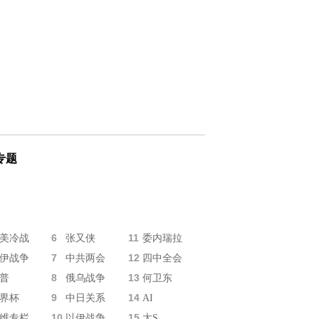
专题
6
11
美冷战
张又侠
委内瑞拉
7
12
伊战争
中共两会
四中全会
8
13
普
俄乌战争
何卫东
9
14
界杯
中日关系
AI
10
15
维专栏
以伊战争
大S