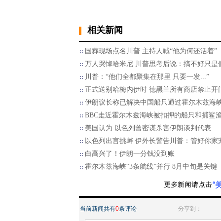
相关新闻
国葬现场点名川普 主持人喊“他为何还活着”
万人哭悼哈米尼 川普思考后说：搞不好只是
川普：“他们全都聚集在那里 只要一发...”
正式送别哈梅内伊时 德黑兰所有商店禁止开
伊朗议长称已解决中国船只通过霍尔木兹海
BBC走近霍尔木兹海峡被扣押的船只和捕鲨
美国认为 以色列曾密谋杀害伊朗谈判代表
以色列出言挑衅 伊外长警告川普：管好你家
白高兴了！伊朗一分钱没到账
霍尔木兹海峡“3条航线”并行 8月中旬是关键
“
当前新闻共有
0
条评论
分享到：