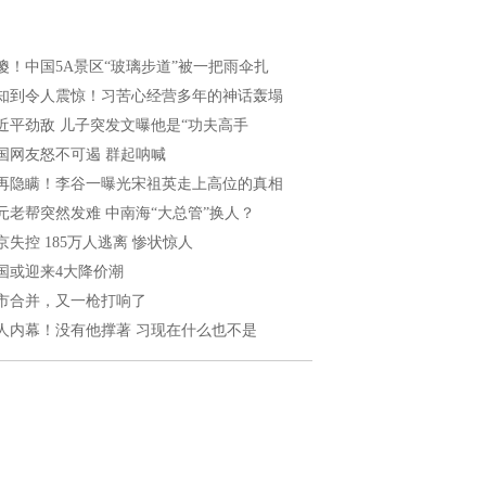
傻！中国5A景区“玻璃步道”被一把雨伞扎
知到令人震惊！习苦心经营多年的神话轰塌
近平劲敌 儿子突发文曝他是“功夫高手
国网友怒不可遏 群起呐喊
再隐瞒！李谷一曝光宋祖英走上高位的真相
元老帮突然发难 中南海“大总管”换人？
京失控 185万人逃离 惨状惊人
国或迎来4大降价潮
市合并，又一枪打响了
人内幕！没有他撑著 习现在什么也不是