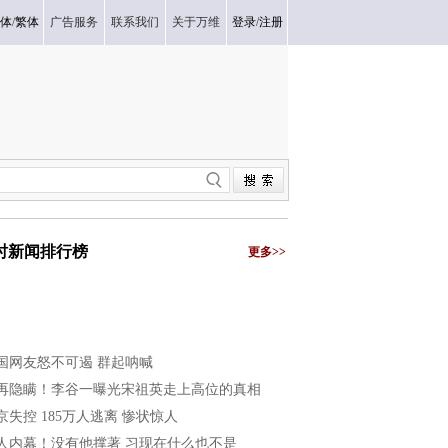
体
/
繁体
广告服务
联系我们
关于万维
登录
/
注册
小时新闻排行榜
更多>>
国网友怒不可遏 群起呐喊
再隐瞒！李谷一曝光宋祖英走上高位的真相
京失控 185万人逃离 惨状惊人
人内幕！没有他撑著 习现在什么也不是