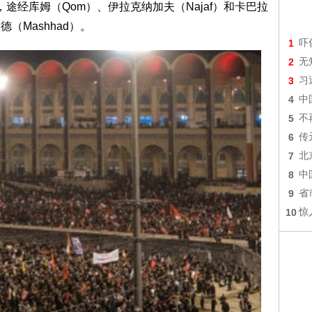
途经库姆（Qom）、伊拉克纳加夫（Najaf）和卡巴拉
德（Mashhad）。
1
吓
2
无
3
习
4
中
5
不
6
传
7
北
8
中
9
省
10
惊