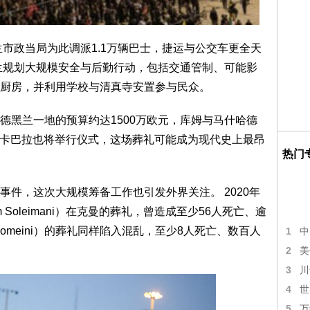
兰市政当局为此调派1.1万辆巴士，捷运与公交车更全天
兰规划大规模安全与后勤行动，包括交通管制、可能影
厨房，并利用学校与清真寺安置参与民众。
德黑兰一地的预算约达1500万欧元，库姆与马什哈德
夫和卡巴拉也将举行仪式，这场葬礼可能成为现代史上最昂
热门
件，这次大规模筹备工作也引发外界关注。 2020年
Soleimani）在克曼的葬礼，曾造成至少56人死亡、逾
ah Khomeini）的葬礼同样陷入混乱，至少8人死亡、数百人
1
中
2
美
3
川
4
世
5
万