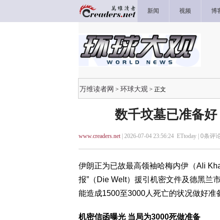
新闻
视频
博
万维读者网
环球大观
>
> 正文
数千坟墓已准备好！
www.creaders.net
| 2026-07-04 23:56:24 ETtoday |
0
条评论
伊朗正为已故最高领袖哈梅内伊（Ali Kh
报”（Die Welt）援引机密文件及德
能造成1500至3000人死亡的状况做好准
机密信函曝光 当局为3000死做准备