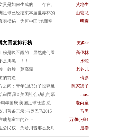
文贵是如何生成的——存在、
艾地生
洲足球已经结束本届世界杯的
山蛟龙
真实揭秘：为何中国“地面空
明豪
博文回复排行榜
更多>>
川粉是唤不醒的，显然他们看
高伐林
不是川黑！！！！
水蛇
煌，敦煌，莫高窟
老冬儿
主的前途
倩影
方之问：青年知识分子投奔延
陈家梁子
陪审团调查美国社会动乱的幕
must
50周年国庆.美国足球旺盛.总
老尚童
议川普备忘录:与奥巴马2015
马黑
在成都童年的路上
万湖小舟1
生公民权，为啥川普那么反对
启泰