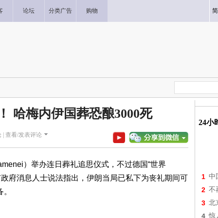
客
论坛
分类广告
购物
简
 哈梅内伊国葬恐酿3000死
24
 |
查看/发表评论
amenei）举办连日葬礼追思仪式，不过德国“世界
1
中
黑兰市政府消息人士说法指出，伊朗当局已私下为丧礼期间可
2
不
备。
3
北
4
惊