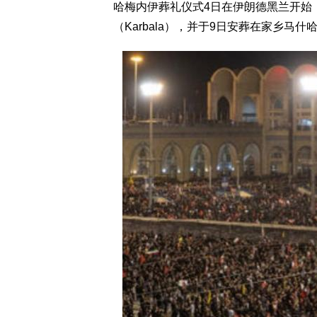
哈梅内伊葬礼仪式4日在伊朗德黑兰开始，
（Karbala），并于9日安葬在家乡马什哈