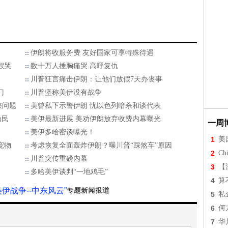
伊朗将收服务费 友好国家可享特殊待遇
假哭
数十万人捶胸痛哭 高呼复仇
川普狂言痛击伊朗：让他们放假7天办丧事
门
川普坚称美伊没有战争
峡问题
美曾私下示警伊朗 忧以色列暗杀和谈代表
渔民
美伊最新进展 美劝伊朗放弃收费内幕曝光
一周
美伊多哈密谈曝光！
1
美
宠物
考虑恢复全面轰炸伊朗？曝川普“踩煞车”原因
2
Chi
川普突传重磅内幕
3
【
多哈美伊谈判“一地鸡毛”
4
算
美伊战争--中东风云”
5
私
6
何
7
华