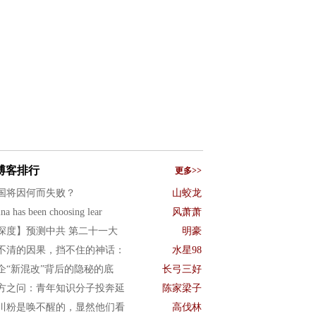
博客排行
更多>>
国将因何而失败？
山蛟龙
na has been choosing lear
风萧萧
深度】预测中共 第二十一大
明豪
不清的因果，挡不住的神话：
水星98
企“新混改”背后的隐秘的底
长弓三好
方之问：青年知识分子投奔延
陈家梁子
川粉是唤不醒的，显然他们看
高伐林