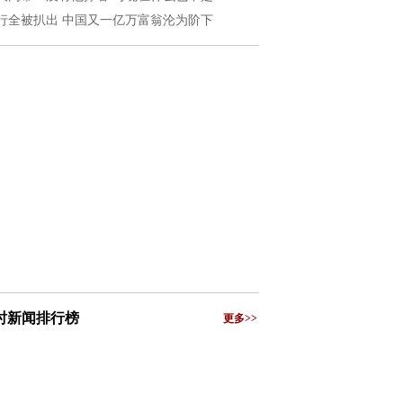
行全被扒出 中国又一亿万富翁沦为阶下
小时新闻排行榜
更多>>