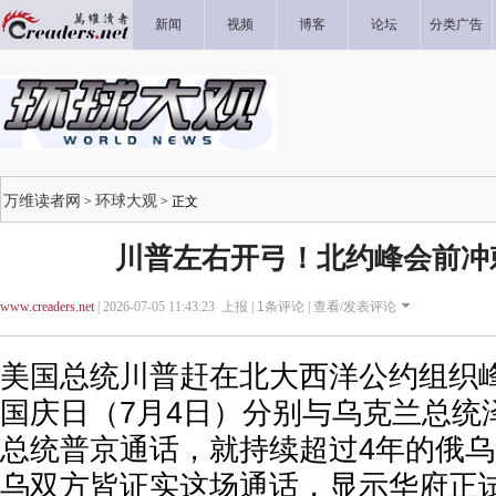
新闻
视频
博客
论坛
分类广告
万维读者网
环球大观
>
> 正文
川普左右开弓！北约峰会前冲
www.creaders.net
| 2026-07-05 11:43:23 上报 |
1
条评论 |
查看/发表评论
美国总统川普赶在北大西洋公约组织
国庆日（7月4日）分别与乌克兰总统
总统普京通话，就持续超过4年的俄乌
乌双方皆证实这场通话，显示华府正