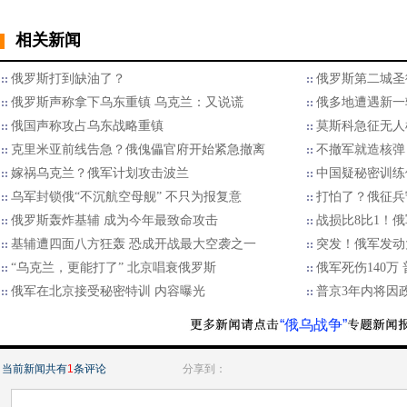
相关新闻
俄罗斯打到缺油了？
俄罗斯第二城圣
俄罗斯声称拿下乌东重镇 乌克兰：又说谎
俄多地遭遇新一
俄国声称攻占乌东战略重镇
莫斯科急征无人
克里米亚前线告急？俄傀儡官府开始紧急撤离
不撤军就造核弹
嫁祸乌克兰？俄军计划攻击波兰
中国疑秘密训练
乌军封锁俄“不沉航空母舰” 不只为报复意
打怕了？俄征兵
俄罗斯轰炸基辅 成为今年最致命攻击
战损比8比1！
基辅遭四面八方狂轰 恐成开战最大空袭之一
突发！俄军发动
“乌克兰，更能打了” 北京唱衰俄罗斯
俄军死伤140
俄军在北京接受秘密特训 内容曝光
普京3年内将因
“俄乌战争”
当前新闻共有
1
条评论
分享到：