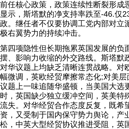
前任核心政策，政策连续性断裂形成恶
显示，斯塔默的净支持率跌至-46.仅
政。继任者不仅要协调工党内部对立
极右翼势力的持续冲击。
第四项隐性但长期拖累英国发展的负
摆、影响力收缩的外交路线。斯塔默
对华议题上均缺乏清晰连贯战略。对
幅微调，英欧经贸摩擦常态化;对美层
议题上一味追随华盛顿，当美国大选
时，英国缺少独立缓冲空间，英美特
流失。对华经贸合作态度反复，既希
资，又受制于国内保守势力舆论，产
松，中英大型经贸协议推进受阻，英