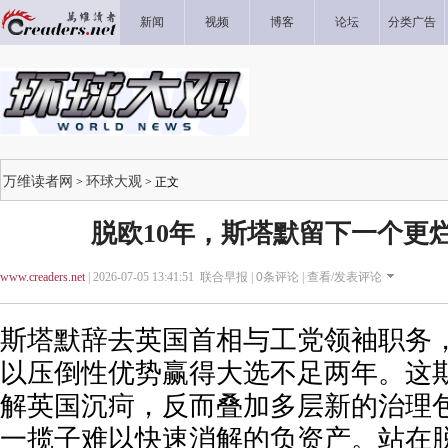
新闻
视频
博客
论坛
分类广告
万维读者网
环球大观
>
> 正文
脱欧10年，斯塔默留下一个更烂
www.creaders.net
| 2026-07-05 13:41:51 联合早报 |
0
条评论 |
查看/发表评论
斯塔默辞去英国首相与工党领袖职务，
以压倒性优势赢得大选不足两年。这
解英国沉疴，反而叠加多层新的治理
一揽子难以快速消解的负资产。站在脱