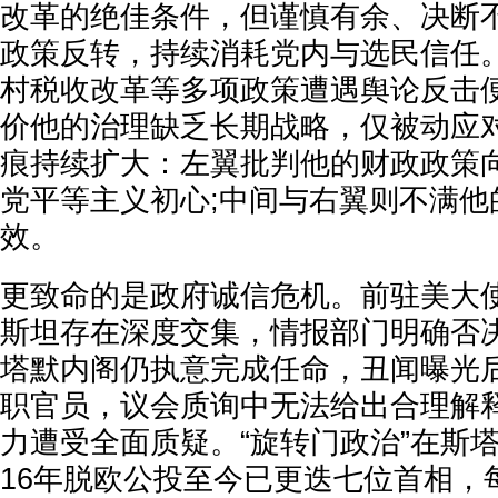
改革的绝佳条件，但谨慎有余、决断
政策反转，持续消耗党内与选民信任
村税收改革等多项政策遭遇舆论反击
价他的治理缺乏长期战略，仅被动应
痕持续扩大：左翼批判他的财政政策
党平等主义初心;中间与右翼则不满他
效。
更致命的是政府诚信危机。前驻美大
斯坦存在深度交集，情报部门明确否
塔默内阁仍执意完成任命，丑闻曝光
职官员，议会质询中无法给出合理解
力遭受全面质疑。“旋转门政治”在斯塔
16年脱欧公投至今已更迭七位首相，