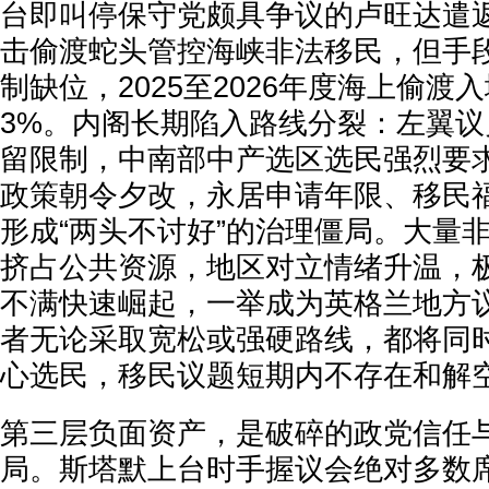
台即叫停保守党颇具争议的卢旺达遣
击偷渡蛇头管控海峡非法移民，但手
制缺位，2025至2026年度海上偷渡
3%。内阁长期陷入路线分裂：左翼
留限制，中南部中产选区选民强烈要
政策朝令夕改，永居申请年限、移民
形成“两头不讨好”的治理僵局。大量
挤占公共资源，地区对立情绪升温，
不满快速崛起，一举成为英格兰地方
者无论采取宽松或强硬路线，都将同
心选民，移民议题短期内不存在和解
第三层负面资产，是破碎的政党信任
局。斯塔默上台时手握议会绝对多数