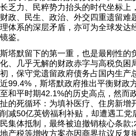
长乏力、民粹势力抬头的时代坐标上
财政、民生、政治、外交四重遗留难
理体系的深层矛盾，亦可为全球发达
镜鉴。
斯塔默留下的第一重，也是最刚性的
化、几乎无解的财政赤字与高税负困
初，保守党遗留政府债务占国内生产总值
近99.4%，斯塔默政府推出平衡财政
至和平时期42.1%的历史高点，然而
扯的死循环：为填补医疗、住房新增
削减50亿英镑福利补贴，却遭遇工党
民集体抵制，最终被迫撤销核心条款;
地产税等增收方案亦因商界抗议反复