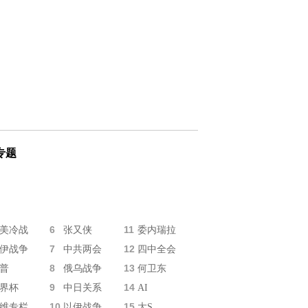
专题
6
11
美冷战
张又侠
委内瑞拉
7
12
伊战争
中共两会
四中全会
8
13
普
俄乌战争
何卫东
9
14
界杯
中日关系
AI
10
15
维专栏
以伊战争
大S