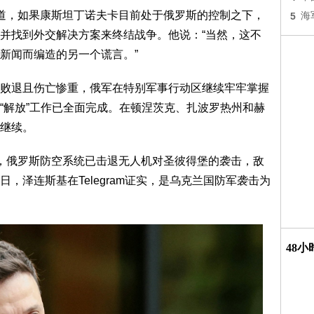
道，如果康斯坦丁诺夫卡目前处于俄罗斯的控制之下，
5
海
并找到外交解决方案来终结战争。他说：“当然，这不
新闻而编造的另一个谎言。”
败退且伤亡惨重，俄军在特别军事行动区继续牢牢掌握
“解放”工作已全面完成。在顿涅茨克、扎波罗热州和赫
继续。
，俄罗斯防空系统已击退无人机对圣彼得堡的袭击，敌
，泽连斯基在Telegram证实，是乌克兰国防军袭击为
48