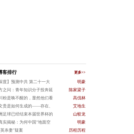
博客排行
更多>>
深度】预测中共 第二十一大
明豪
方之问：青年知识分子投奔延
陈家梁子
川粉是唤不醒的，显然他们看
高伐林
文贵是如何生成的——存在、
艾地生
洲足球已经结束本届世界杯的
山蛟龙
真实揭秘：为何中国“地面空
明豪
项英杀妻”疑案
历程历程