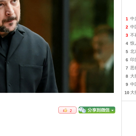
1
中
2
中
3
不
4
惊
5
北
6
印
7
恶
8
大
9
中
10
大
2