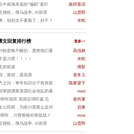
在中南海床底的“编剧”老灯
政经茶话
京撞机，俄乌战争, AI前景
山货郎
唐，咱别太不要脸了，好不？
水蛇
博文回复排行榜
更多>>
川粉是唤不醒的，显然他们看
高伐林
不是川黑！！！！
水蛇
主的前途
倩影
煌，敦煌，莫高窟
老冬儿
方之问：青年知识分子投奔延
陈家梁子
陪审团调查美国社会动乱的幕
must
50周年国庆.美国足球旺盛.总
老尚童
生公民权，为啥川普那么反对
启泰
50周年，川普唯独对谁宣战？
must
京撞机，俄乌战争, AI前景
山货郎