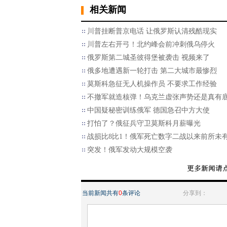
相关新闻
川普挂断普京电话 让俄罗斯认清残酷现实
川普左右开弓！北约峰会前冲刺俄乌停火
俄罗斯第二城圣彼得堡被袭击 视频来了
俄多地遭遇新一轮打击 第二大城市最惨烈
莫斯科急征无人机操作员 不要求工作经验
不撤军就造核弹！乌克兰虚张声势还是真有
中国疑秘密训练俄军 德国急召中方大使
打怕了？俄征兵守卫莫斯科月薪曝光
战损比8比1！俄军死亡数字二战以来前所未
突发！俄军发动大规模空袭
当前新闻共有
0
条评论
分享到：