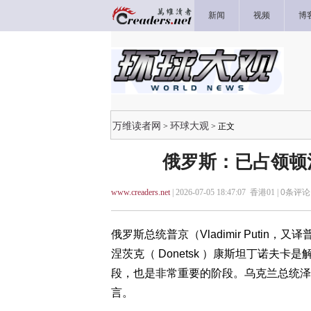
新闻
视频
博
万维读者网
环球大观
>
> 正文
俄罗斯：已占领顿
www.creaders.net
| 2026-07-05 18:47:07 香港01 |
0
条评论 
俄罗斯总统普京（Vladimir Puti
涅茨克（ Donetsk ）康斯坦丁诺夫
段，也是非常重要的阶段。乌克兰总统泽连斯基（
言。