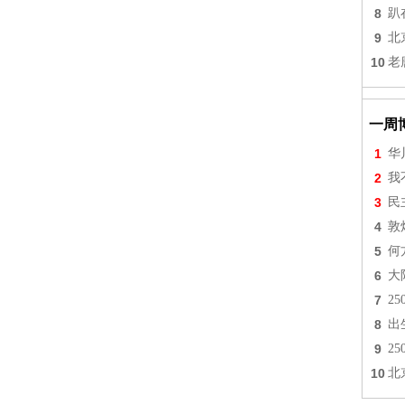
8
趴
9
北
10
老
一周
1
华
2
我
3
民
4
敦
5
何
6
大
7
2
8
出
9
2
10
北