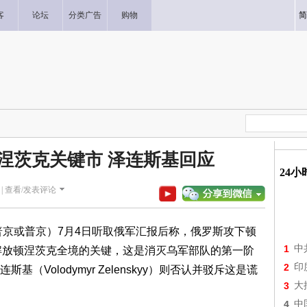
客
论坛
分类广告
购物
简
涅茨克关键市 泽连斯基回应
24
|
查看/发表评论
n，又译普京或普京）7月4日听取俄军汇报后称，俄罗斯攻下顿
1
中
卡是解放顿涅茨克全境的关键，这是消灭乌军部队的第一阶
2
印
Volodymyr Zelenskyy）则否认并驳斥这是谎
3
大
4
中