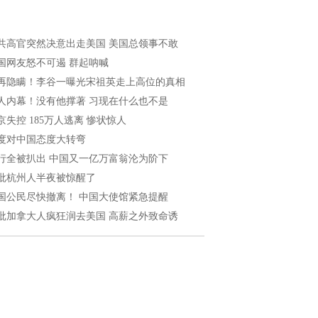
共高官突然决意出走美国 美国总领事不敢
国网友怒不可遏 群起呐喊
再隐瞒！李谷一曝光宋祖英走上高位的真相
人内幕！没有他撑著 习现在什么也不是
京失控 185万人逃离 惨状惊人
度对中国态度大转弯
行全被扒出 中国又一亿万富翁沦为阶下
批杭州人半夜被惊醒了
国公民尽快撤离！ 中国大使馆紧急提醒
批加拿大人疯狂润去美国 高薪之外致命诱