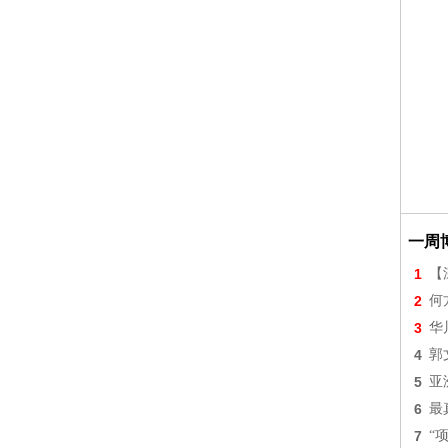
一周
1
【
2
何
3
华
4
郭
5
亚
6
最
7
“