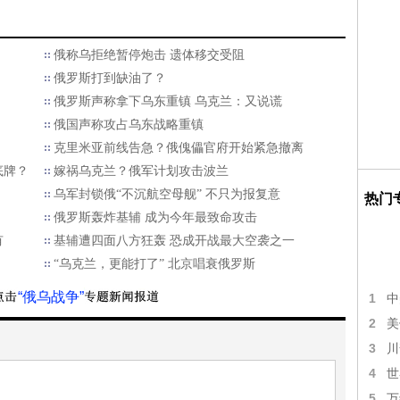
俄称乌拒绝暂停炮击 遗体移交受阻
俄罗斯打到缺油了？
俄罗斯声称拿下乌东重镇 乌克兰：又说谎
俄国声称攻占乌东战略重镇
克里米亚前线告急？俄傀儡官府开始紧急撤离
底牌？
嫁祸乌克兰？俄军计划攻击波兰
乌军封锁俄“不沉航空母舰” 不只为报复意
热门
俄罗斯轰炸基辅 成为今年最致命攻击
有
基辅遭四面八方狂轰 恐成开战最大空袭之一
“乌克兰，更能打了” 北京唱衰俄罗斯
“俄乌战争”
1
中
2
美
3
川
4
世
5
万