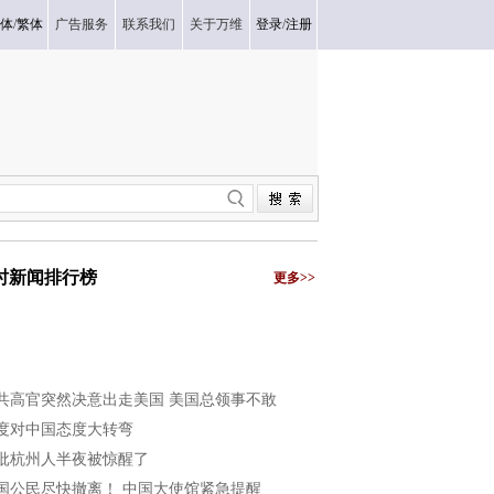
体
/
繁体
广告服务
联系我们
关于万维
登录
/
注册
小时新闻排行榜
更多>>
共高官突然决意出走美国 美国总领事不敢
度对中国态度大转弯
批杭州人半夜被惊醒了
国公民尽快撤离！ 中国大使馆紧急提醒