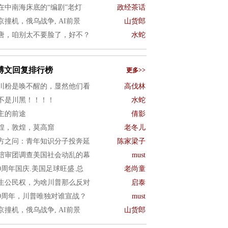
在中南海床底的“编剧”老灯
政经茶话
京撞机，俄乌战争, AI前景
山货郎
唐，咱别太不要脸了，好不？
水蛇
博文回复排行榜
更多>>
川粉是唤不醒的，显然他们看
高伐林
不是川黑！！！！
水蛇
主的前途
倩影
煌，敦煌，莫高窟
老冬儿
方之问：青年知识分子投奔延
陈家梁子
陪审团调查美国社会动乱的幕
must
50周年国庆.美国足球旺盛.总
老尚童
生公民权，为啥川普那么反对
启泰
50周年，川普唯独对谁宣战？
must
京撞机，俄乌战争, AI前景
山货郎