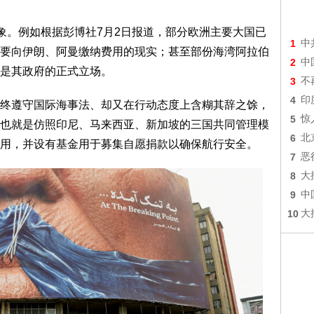
迹象。例如根据彭博社7月2日报道，部分欧洲主要大国已
1
中
要向伊朗、阿曼缴纳费用的现实；甚至部份海湾阿拉伯
2
中
是其政府的正式立场。
3
不
4
印
终遵守国际海事法、却又在行动态度上含糊其辞之馀，
5
惊
也就是仿照印尼、马来西亚、新加坡的三国共同管理模
6
北
用，并设有基金用于募集自愿捐款以确保航行安全。
7
恶
8
大
9
中
10
大