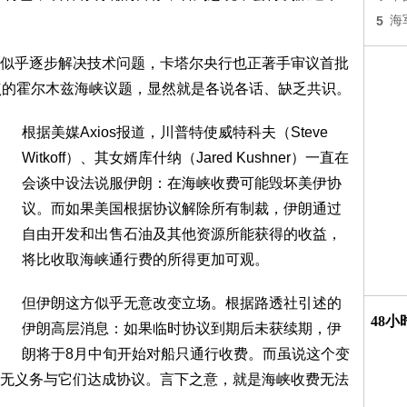
5
海
似乎逐步解决技术问题，卡塔尔央行也正著手审议首批
点的霍尔木兹海峡议题，显然就是各说各话、缺乏共识。
根据美媒Axios报道，川普特使威特科夫（Steve
Witkoff）、其女婿库什纳（Jared Kushner）一直在
会谈中设法说服伊朗：在海峡收费可能毁坏美伊协
议。而如果美国根据协议解除所有制裁，伊朗通过
自由开发和出售石油及其他资源所能获得的收益，
将比收取海峡通行费的所得更加可观。
但伊朗这方似乎无意改变立场。根据路透社引述的
48
伊朗高层消息：如果临时协议到期后未获续期，伊
朗将于8月中旬开始对船只通行收费。而虽说这个变
无义务与它们达成协议。言下之意，就是海峡收费无法