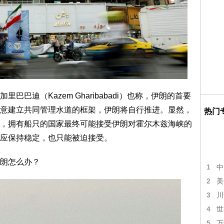
巴迪（Kazem Gharibabadi）也称，伊朗的首要
意建立共同管理水道的框架，伊朗将自行推进。显然，
热门
，拥有船只的国家最终可能接受伊朗对霍尔木兹海峡的
应保持稳定，也只能被迫接受。
朗怎么办？
1
中
2
美
3
川
4
世
5
万