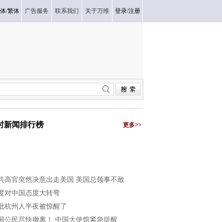
体
/
繁体
广告服务
联系我们
关于万维
登录
/
注册
小时新闻排行榜
更多>>
共高官突然决意出走美国 美国总领事不敢
度对中国态度大转弯
批杭州人半夜被惊醒了
国公民尽快撤离！ 中国大使馆紧急提醒