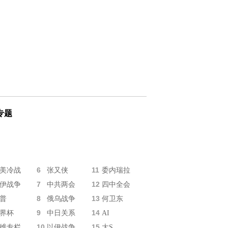
专题
6
11
美冷战
张又侠
委内瑞拉
7
12
伊战争
中共两会
四中全会
8
13
普
俄乌战争
何卫东
9
14
界杯
中日关系
AI
10
15
维专栏
以伊战争
大S