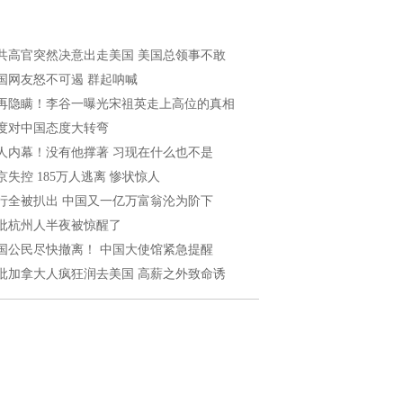
共高官突然决意出走美国 美国总领事不敢
国网友怒不可遏 群起呐喊
再隐瞒！李谷一曝光宋祖英走上高位的真相
度对中国态度大转弯
人内幕！没有他撑著 习现在什么也不是
京失控 185万人逃离 惨状惊人
行全被扒出 中国又一亿万富翁沦为阶下
批杭州人半夜被惊醒了
国公民尽快撤离！ 中国大使馆紧急提醒
批加拿大人疯狂润去美国 高薪之外致命诱