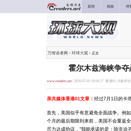
新闻
视频
博
万维读者网
环球大观
>
> 正文
霍尔木兹海峡争夺
www.creaders.net
| 2026-07-05 19:04:27 香港01 |
0
条评论 
亲共媒体香港01文章：
经过7月1日的卡
首先，美国似乎有意避免全面战争。例如副
个月的最后期限到来前，美国不会重返全面作
尽力达成协议，“我能承诺的是：除非迫