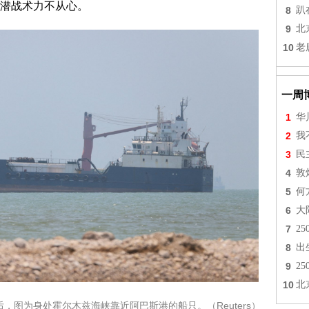
潜战术力不从心。
8
趴
9
北
10
老
一周
1
华
2
我
3
民
4
敦
5
何
6
大
7
2
8
出
9
2
10
北
后，图为身处霍尔木兹海峡靠近阿巴斯港的船只。（Reuters）