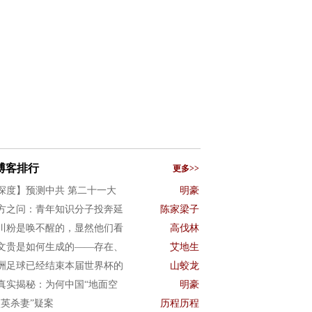
博客排行
更多>>
深度】预测中共 第二十一大
明豪
方之问：青年知识分子投奔延
陈家梁子
川粉是唤不醒的，显然他们看
高伐林
文贵是如何生成的——存在、
艾地生
洲足球已经结束本届世界杯的
山蛟龙
真实揭秘：为何中国“地面空
明豪
项英杀妻”疑案
历程历程