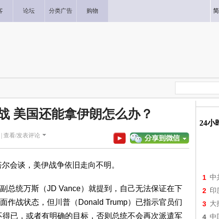
客
论坛
分类广告
购物
简
战 美国还能拿伊朗怎么办？
24
|
查看/发表评论
塔尔会谈，美伊战争依旧走向不明。
1
中
总统万斯（JD Vance）就提到，自己无法保证在下
2
印
战状态，但川普（Donald Trump）已指示官员们
3
大
不得已，或者有明确的目标，否则总统不会再次派遣军
4
中