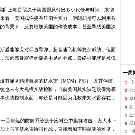
，实际上却是取决于美国愿意付出多少代价与时间，来彻
来看，美国或许拥有压倒性实力，伊朗却是可以利用各
的背景下，反复增加美国的作战成本，甚至导致美国深
斯盾能够应对弹道导弹、超音速飞机等复杂威胁，但面
，却必然暴露弹药储备不足的弱点，最终可能就是被低
一周
没有显著精进自身的抗水雷（MCM）能力，尤其伴随
1
【
统也未有大规模实战检验，当前美国其实缺乏确保海底
2
何
事优势控制水面，却还是可能因为几枚未知水雷存在，
3
华
4
郭
5
亚
。一旦舰艇的防御系统疲于应对空中集群攻击，无人水下
6
最
加上与智慧水雷协同作战，直接增加声呐探测的难度，
7
“