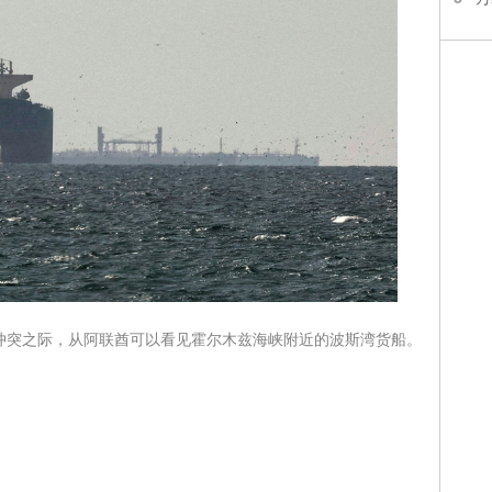
发生冲突之际，从阿联酋可以看见霍尔木兹海峡附近的波斯湾货船。