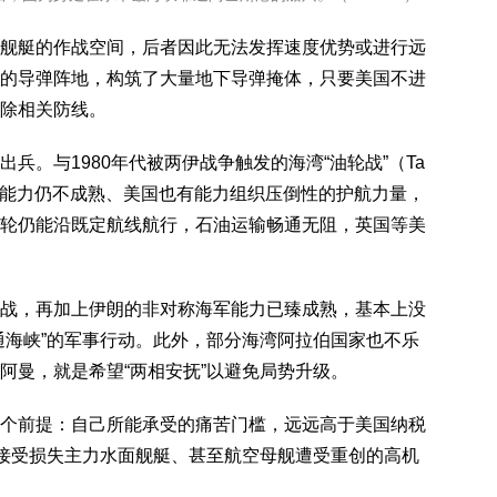
舰艇的作战空间，后者因此无法发挥速度优势或进行远
的导弹阵地，构筑了大量地下导弹掩体，只要美国不进
除相关防线。
兵。与1980年代被两伊战争触发的海湾“油轮战”（Ta
称海军能力仍不成熟、美国也有能力组织压倒性的护航力量，
轮仍能沿既定航线航行，石油运输畅通无阻，英国等美
战，再加上伊朗的非对称海军能力已臻成熟，基本上没
通海峡”的军事行动。此外，部分海湾阿拉伯国家也不乐
阿曼，就是希望“两相安抚”以避免局势升级。
个前提：自己所能承受的痛苦门槛，远远高于美国纳税
须接受损失主力水面舰艇、甚至航空母舰遭受重创的高机