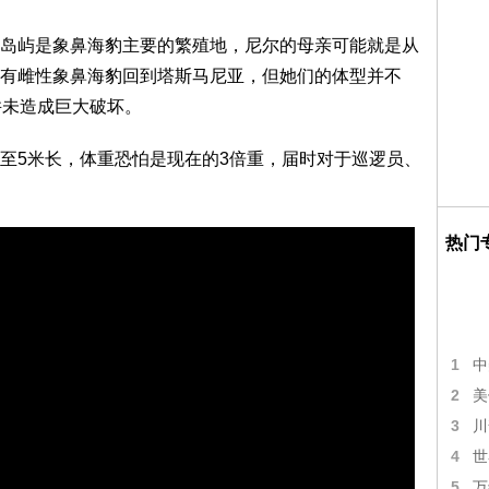
岛屿是象鼻海豹主要的繁殖地，尼尔的母亲可能就是从
有雌性象鼻海豹回到塔斯马尼亚，但她们的体型并不
并未造成巨大破坏。
至5米长，体重恐怕是现在的3倍重，届时对于巡逻员、
热门
1
中
2
美
3
川
4
世
5
万