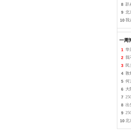
8
趴
9
北
10
我
一周
1
华
2
我
3
民
4
敦
5
何
6
大
7
2
8
出
9
2
10
北