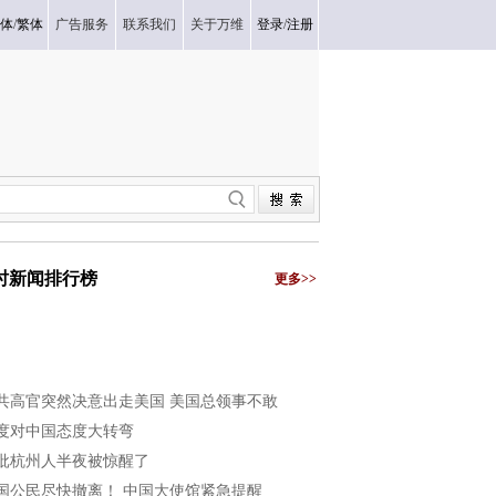
体
/
繁体
广告服务
联系我们
关于万维
登录
/
注册
小时新闻排行榜
更多>>
共高官突然决意出走美国 美国总领事不敢
度对中国态度大转弯
批杭州人半夜被惊醒了
国公民尽快撤离！ 中国大使馆紧急提醒