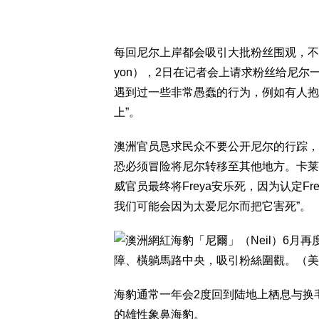
每回尼尔上岸都会吸引大批粉丝围观，不过塔
yon），2日在记者会上请求粉丝给尼尔
遇到过一些非常愚蠢的行为，例如有人抱著小
上”。
澳洲官员恳求民众不要公开尼尔的行踪，
恐必须冒险将尼尔转移至其他地方。卡莱恩
威官员最终将Freya安乐死，因为认定F
我们可能会因为太爱尼尔而把它害死”。
海豹通常一年会2度回到陆地上栖息与换
的雄性象鼻海豹。