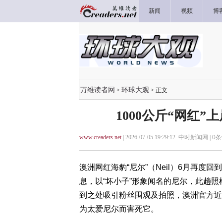
新闻
视频
博
万维读者网
环球大观
>
> 正文
1000公斤“网红
www.creaders.net
| 2026-07-05 19:29:12 中时新闻网 |
0
条
澳洲网红海豹“尼尔”（Neil）6月再度回
息，以“坏小子”形象闻名的尼尔，此趟
到之处吸引粉丝围观及拍照，澳洲官方近
为太爱尼尔而害死它。