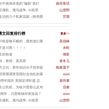
在中南海床底的“编剧”老灯
政经茶话
京撞机，俄乌战争, AI前景
山货郎
走访的六个私家花园（附美图
艺萌
博文回复排行榜
更多>>
川粉是唤不醒的，显然他们看
高伐林
不是川黑！！！！
水蛇
主的前途
倩影
煌，敦煌，莫高窟
老冬儿
方之问：青年知识分子投奔延
陈家梁子
陪审团调查美国社会动乱的幕
must
50周年国庆.美国足球旺盛.总
老尚童
生公民权，为啥川普那么反对
启泰
50周年，川普唯独对谁宣战？
must
京撞机，俄乌战争, AI前景
山货郎