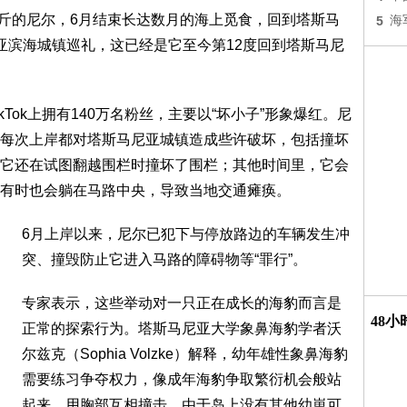
公斤的尼尔，6月结束长达数月的海上觅食，回到塔斯马
5
海
亚滨海城镇巡礼，这已经是它至今第12度回到塔斯马尼
Tok上拥有140万名粉丝，主要以“坏小子”形象爆红。尼
每次上岸都对塔斯马尼亚城镇造成些许破坏，包括撞坏
它还在试图翻越围栏时撞坏了围栏；其他时间里，它会
有时也会躺在马路中央，导致当地交通瘫痪。
6月上岸以来，尼尔已犯下与停放路边的车辆发生冲
突、撞毁防止它进入马路的障碍物等“罪行”。
专家表示，这些举动对一只正在成长的海豹而言是
48
正常的探索行为。塔斯马尼亚大学象鼻海豹学者沃
尔兹克（Sophia Volzke）解释，幼年雄性象鼻海豹
需要练习争夺权力，像成年海豹争取繁衍机会般站
起来、用胸部互相撞击，由于岛上没有其他幼崽可