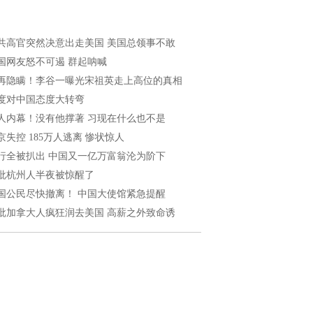
共高官突然决意出走美国 美国总领事不敢
国网友怒不可遏 群起呐喊
再隐瞒！李谷一曝光宋祖英走上高位的真相
度对中国态度大转弯
人内幕！没有他撑著 习现在什么也不是
京失控 185万人逃离 惨状惊人
行全被扒出 中国又一亿万富翁沦为阶下
批杭州人半夜被惊醒了
国公民尽快撤离！ 中国大使馆紧急提醒
批加拿大人疯狂润去美国 高薪之外致命诱