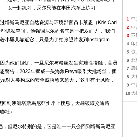
以一起练习，尼尔只能在丰田汽车上练习。
1
中
斯马尼亚自然资源与环境部官员卡莱恩（Kris Carl
2
中
一些隐私空间，他强调尼尔的名气是一把双面刃，“我们
3
不
婴儿靠近它，只是为了拍张照片发到Instagram
4
印
5
惊
6
北
因为他们担忧，一旦尼尔与粉丝发生灾难性接触，官员
7
恶
警告，2023年挪威一头海象Freya吸引大批粉丝，挪
8
大
reya对人类构成的安全威胁愈来愈大，“这里有个风险，
9
中
10
大
毛，但尼尔特别的是，它是唯一一只会回到塔斯马尼亚