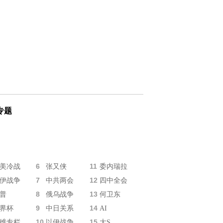
专题
6
11
美冷战
张又侠
委内瑞拉
7
12
伊战争
中共两会
四中全会
8
13
普
俄乌战争
何卫东
9
14
界杯
中日关系
AI
10
15
维专栏
以伊战争
大S