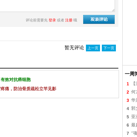
评论前需要先
登录
或者
注册
哦
暂无评论
上一页
下一页
一周
 有效对抗癌细胞
1
【
背疼痛，防治骨质疏松立竿见影
2
何
3
华
4
郭
5
亚
6
最
7
“