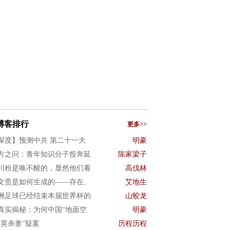
博客排行
更多>>
深度】预测中共 第二十一大
明豪
方之问：青年知识分子投奔延
陈家梁子
川粉是唤不醒的，显然他们看
高伐林
文贵是如何生成的——存在、
艾地生
洲足球已经结束本届世界杯的
山蛟龙
真实揭秘：为何中国“地面空
明豪
项英杀妻”疑案
历程历程