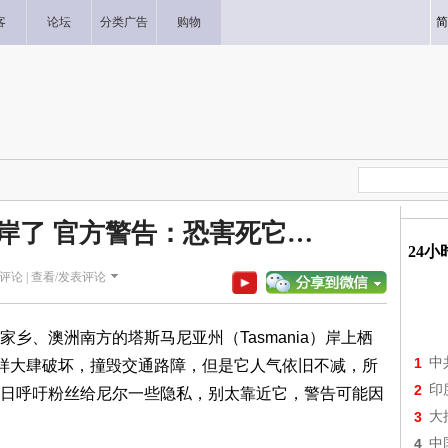
客
论坛
分类广告
购物
简
”上岸了 官方警告：恐害死它…
24
评论 |
查看/发表评论
到家乡、澳洲南方的塔斯马尼亚州（Tasmania）岸上栖
1
中
照样大肆破坏，撞毁交通路障，但是它人气依旧不减，所
2
印
日呼吁粉丝给尼尔一些隐私，别太靠近它，警告可能因
3
大
4
中