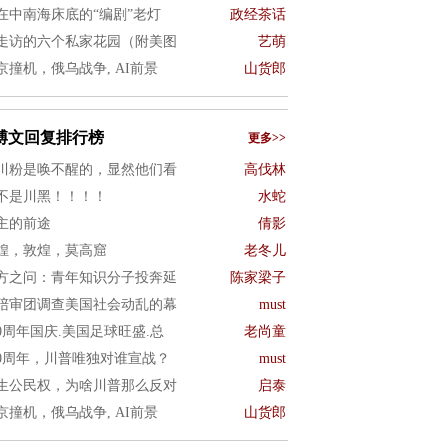
在中南海床底的“编剧”老灯
政经茶话
走访的六个私家花园（附美图
艺萌
京撞机，俄乌战争, AI前景
山货郎
博文回复排行榜
更多>>
川粉是唤不醒的，显然他们看
高伐林
不是川黑！！！！
水蛇
主的前途
倩影
煌，敦煌，莫高窟
老冬儿
方之问：青年知识分子投奔延
陈家梁子
陪审团调查美国社会动乱的幕
must
50周年国庆.美国足球旺盛.总
老尚童
50周年，川普唯独对谁宣战？
must
生公民权，为啥川普那么反对
启泰
京撞机，俄乌战争, AI前景
山货郎