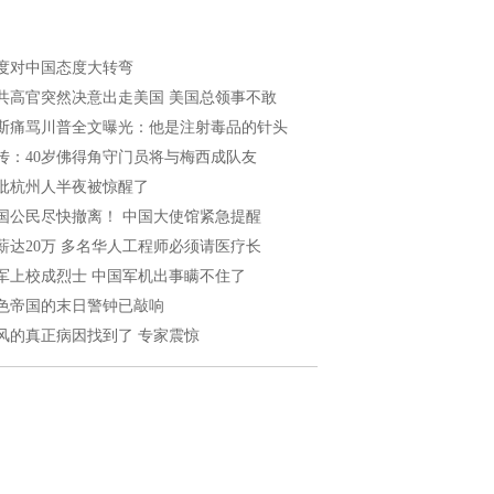
度对中国态度大转弯
共高官突然决意出走美国 美国总领事不敢
斯痛骂川普全文曝光：他是注射毒品的针头
传：40岁佛得角守门员将与梅西成队友
批杭州人半夜被惊醒了
国公民尽快撤离！ 中国大使馆紧急提醒
薪达20万 多名华人工程师必须请医疗长
军上校成烈士 中国军机出事瞒不住了
色帝国的末日警钟已敲响
风的真正病因找到了 专家震惊