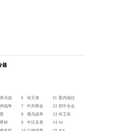
专题
6
11
美冷战
张又侠
委内瑞拉
7
12
伊战争
中共两会
四中全会
8
13
普
俄乌战争
何卫东
9
14
界杯
中日关系
AI
10
15
维专栏
以伊战争
大S