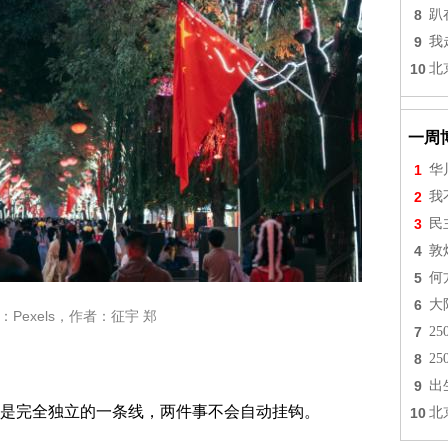
8
趴
9
我
10
北
一周
1
华
2
我
3
民
4
敦
5
何
6
大
Pexels，作者：征宇 郑
7
2
8
2
9
出
是完全独立的一条线，两件事不会自动挂钩。
10
北