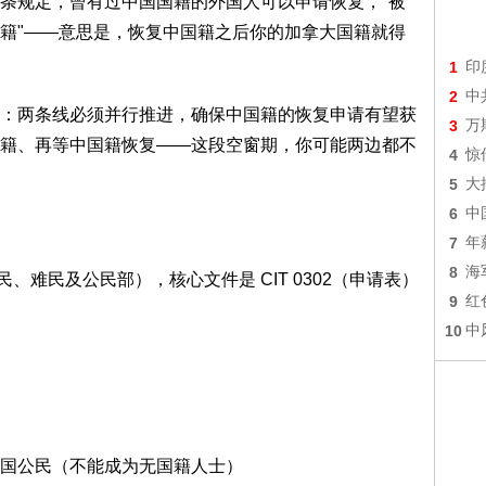
条规定，曾有过中国国籍的外国人可以申请恢复，"被
籍"——意思是，恢复中国籍之后你的加拿大国籍就得
1
印
2
中
：两条线必须并行推进，确保中国籍的恢复申请有望获
3
万
籍、再等中国籍恢复——这段空窗期，你可能两边都不
4
惊
5
大
6
中
7
年
8
海
民、难民及公民部），核心文件是 CIT 0302（申请表）
9
红
10
中
国公民（不能成为无国籍人士）