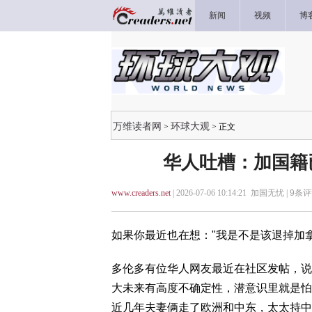
新闻
视频
博
万维读者网
环球大观
>
> 正文
华人吐槽：加国籍
www.creaders.net
| 2026-07-06 10:14:21 加国无忧 |
9
条评
如果你最近也在想："我是不是该退掉加
多伦多有位华人网友最近在社区发帖，说
大未来有高度不确定性，潜意识里就是怕
近几年夫妻俩走了欧洲和中东，太太持中