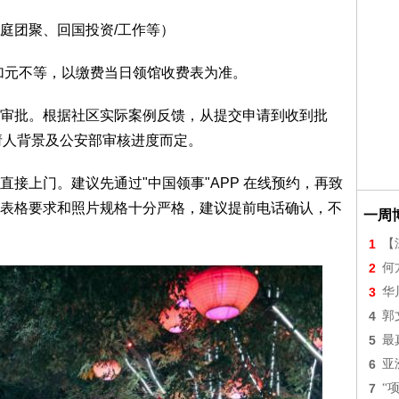
庭团聚、回国投资/工作等）
0 加元不等，以缴费当日领馆收费表为准。
审批。根据社区实际案例反馈，从提交申请到收到批
申请人背景及公安部审核进度而定。
接上门。建议先通过"中国领事"APP 在线预约，再致
表格要求和照片规格十分严格，建议提前电话确认，不
一周
1
【
2
何
3
华
4
郭
5
最
6
亚
7
“