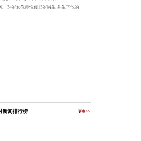
惊：34岁女教师性侵13岁男生 并生下他的
小时新闻排行榜
更多>>