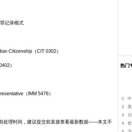
罪记录模式
ian Citizenship（CIT 0302）
0402）
热门
entative（IMM 5476）
1
中
2
美
3
川
新当前处理时间，建议提交前直接查看最新数据——本文不
4
世
5
万