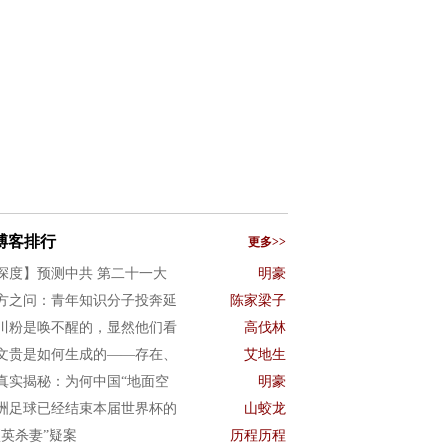
博客排行
更多>>
深度】预测中共 第二十一大
明豪
方之问：青年知识分子投奔延
陈家梁子
川粉是唤不醒的，显然他们看
高伐林
文贵是如何生成的——存在、
艾地生
真实揭秘：为何中国“地面空
明豪
洲足球已经结束本届世界杯的
山蛟龙
项英杀妻”疑案
历程历程