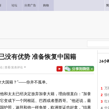
客
论坛
分类广告
购物
简
已没有优势 准备恢复中国籍
24
论 |
查看/发表评论
拿大国籍？"——你并不孤单。
1
万
他和太太已经决定放弃加拿大籍，理由很直白："加拿
2
惊
它变成下一个阿根廷、巴西或者墨西哥。"他还说，最
3
红
国护照，迪拜和他一样免签，欧洲签证也好拿，"结果
4
中