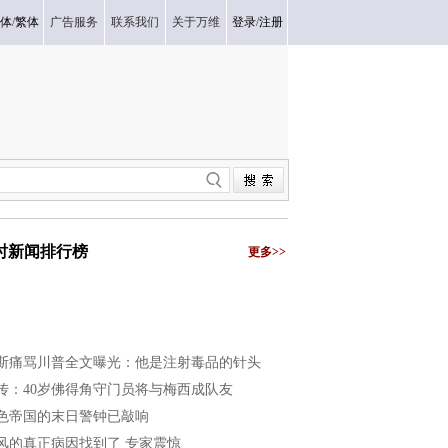
体
/
繁体
广告服务
联系我们
关于万维
登录
/
注册
小时新闻排行榜
更多>>
斯痛骂川普全文曝光：他是注射毒品的针头
传：40岁佛得角守门员将与梅西成队友
色帝国的末日警钟已敲响
风的真正病因找到了 专家震惊