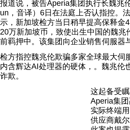
报道说，被告Aperia集团执行长魏兆伦（Al
un，音译）6日在法庭上否认指控。
示，新加坡检方当日稍早提高保释金4
20万新加坡币，致使出生中国的魏兆
前羁押中。该集团向企业销售伺服器
检方指控魏兆伦欺骗多家全球最大伺
内含辉达AI处理器的硬体，。魏兆伦
诈欺。
这起备受瞩
Aperia
实际终端用
供应商戴尔
此案也揭露