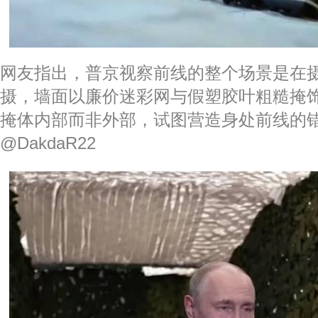
网友指出，普京视察前线的整个场景是在
摄，墙面以廉价迷彩网与假塑胶叶粗糙掩
掩体内部而非外部，试图营造身处前线的错
@DakdaR22