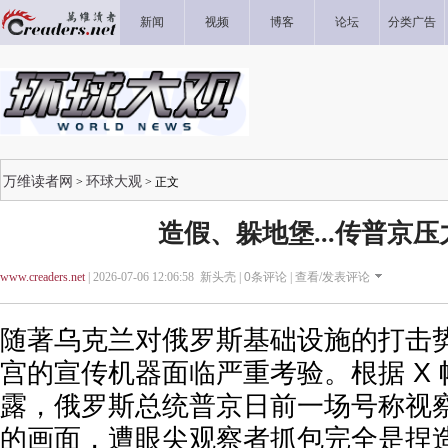
新闻
视频
博客
论坛
分类广告
万维读者网
环球大观
>
> 正文
造假、躲地堡...传普京
www.creaders.net
| 2026-07-06 12:06:58 新头壳 |
0
条评论 |
查看/发表评论
随著乌克兰对俄罗斯基础设施的打击
宫的宣传机器面临严重考验。根据 X 帐号 
露，俄罗斯总统普京日前一场号称视
的画面，遭眼尖观察者抓包完全是捏