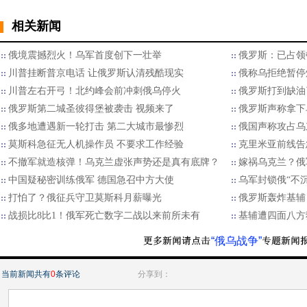
相关新闻
俄境震撼烈火！乌军首度创下一壮举
俄罗斯：已占领
川普挂断普京电话 让俄罗斯认清残酷现实
俄称乌拒绝暂停
川普左右开弓！北约峰会前冲刺俄乌停火
俄罗斯打到缺油
俄罗斯第二城圣彼得堡被袭击 视频来了
俄罗斯声称拿下
俄多地遭遇新一轮打击 第二大城市最惨烈
俄国声称攻占乌
莫斯科急征无人机操作员 不要求工作经验
克里米亚前线告
不撤军就造核弹！乌克兰虚张声势还是真有底牌？
嫁祸乌克兰？俄
中国疑秘密训练俄军 德国急召中方大使
乌军封锁俄“不
打怕了？俄征兵守卫莫斯科月薪曝光
俄罗斯轰炸基辅
战损比8比1！俄军死亡数字二战以来前所未有
基辅遭四面八方
“俄乌战争”
当前新闻共有
0
条评论
分享到：