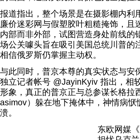
报道指出，整个场景是在摄影棚内利
廉价迷彩网与假塑胶叶粗糙掩饰，且
内部而非外部，试图营造身处前线的
场公关噱头旨在吸引美国总统川普的
相信俄罗斯仍掌握主动权。
与此同时，普京本尊的真实状态与安
独立记者帐号 @JayinKyiv 指出
形象，真正的普京正与总参谋长格拉西莫夫（
asimov）躲在地下掩体中，神情病
溃。
东欧网媒《
担忧乌克兰